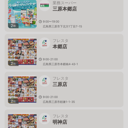
業務スーパー
三原本郷店
9:00〜19:00
2
枚
広島県三原市下北方1丁目7-15
フレスタ
本郷店
9:00-21:00
2
枚
広島県三原市本郷南4-43-1
フレスタ
三原店
9:00-21:00
2
枚
広島県三原市頼兼1-1-35
フレスタ
明神店