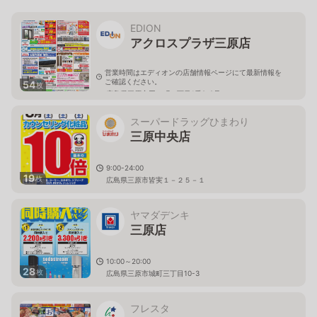
EDION
アクロスプラザ三原店
営業時間はエディオンの店舗情報ページにて最新情報を
ご確認ください。
54
枚
広島県三原市円一町一丁目1番2-2号
スーパードラッグひまわり
三原中央店
9:00-24:00
19
枚
広島県三原市皆実１－２５－１
ヤマダデンキ
三原店
10:00～20:00
28
枚
広島県三原市城町三丁目10-3
フレスタ