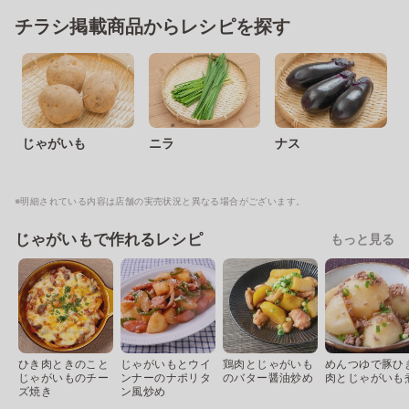
チラシ掲載商品からレシピを探す
じゃがいも
ニラ
ナス
※明細されている内容は店舗の実売状況と異なる場合がございます。
じゃがいもで作れるレシピ
もっと見る
ひき肉ときのこと
じゃがいもとウイ
鶏肉とじゃがいも
めんつゆで豚ひ
じゃがいものチー
ンナーのナポリタ
のバター醤油炒め
肉とじゃがいも
ズ焼き
ン風炒め