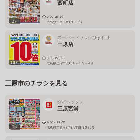
西町店
9:00-21:30
2
枚
広島県三原市西町1-1-16
スーパードラッグひまわり
三原店
9:00-22:00
19
枚
広島県三原市城町２－１３－４８
三原市のチラシを見る
ダイレックス
三原宮浦
9:00～22:00
6
枚
広島県三原市宮浦六丁目16番18号