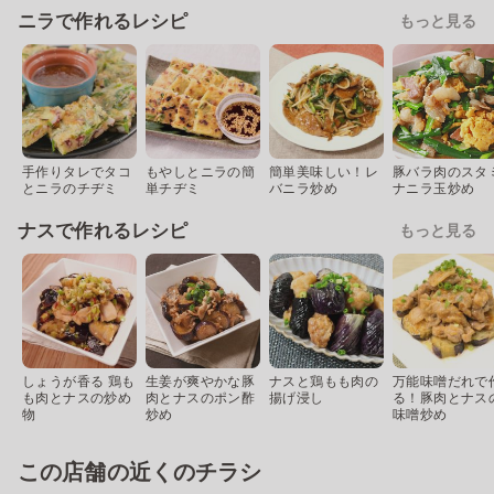
ニラで作れるレシピ
もっと見る
手作りタレでタコ
もやしとニラの簡
簡単美味しい！レ
豚バラ肉のスタ
とニラのチヂミ
単チヂミ
バニラ炒め
ナニラ玉炒め
ナスで作れるレシピ
もっと見る
しょうが香る 鶏も
生姜が爽やかな豚
ナスと鶏もも肉の
万能味噌だれで
も肉とナスの炒め
肉とナスのポン酢
揚げ浸し
る！豚肉とナス
物
炒め
味噌炒め
この店舗の近くのチラシ