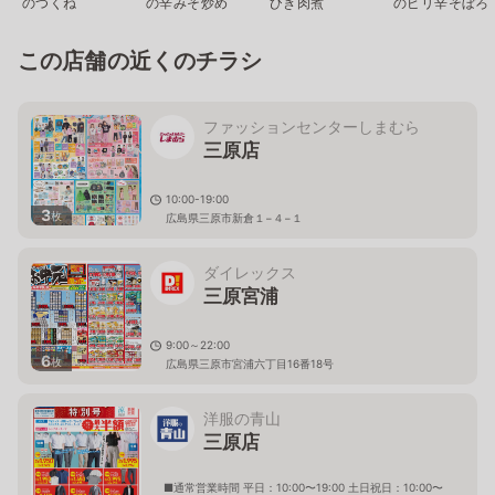
のつくね
の辛みそ炒め
ひき肉煮
のピリ辛そぼろ
この店舗の近くのチラシ
ファッションセンターしまむら
三原店
10:00-19:00
3
枚
広島県三原市新倉１−４−１
ダイレックス
三原宮浦
9:00～22:00
6
枚
広島県三原市宮浦六丁目16番18号
洋服の青山
三原店
■通常営業時間 平日：10:00〜19:00 土日祝日：10:00〜