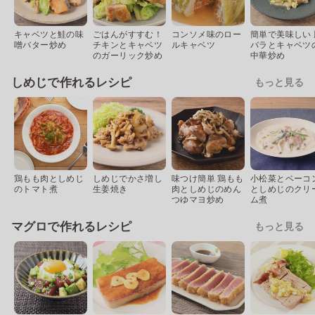
キャベツと鮭の味
ごはんがすすむ！
コンソメ味のロー
簡単で美味しい 
噌バター炒め
チキンとキャベツ
ルキャベツ
バラとキャベツ
のガーリック炒め
中華炒め
しめじで作れるレシピ
もっと見る
鶏もも肉としめじ
しめじでかさ増し
味つけ簡単 鶏もも
小松菜とベーコ
のトマト煮
生姜焼き
肉としめじのめん
としめじのクリ
つゆマヨ炒め
ム煮
マグロで作れるレシピ
もっと見る