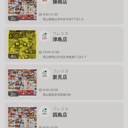
操南店
9:00-21:30
2
枚
岡山県岡山市中区平井7丁目1-5
フレスタ
津島店
10:00-21:00
4
枚
岡山県岡山市北区津島南1丁目2-7
フレスタ
新見店
9:00-22:00
2
枚
岡山県新見市高尾780
フレスタ
因島店
9:00-21:00