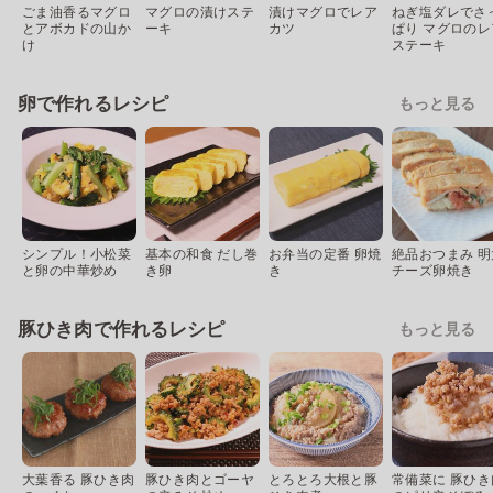
ごま油香るマグロ
マグロの漬けステ
漬けマグロでレア
ねぎ塩ダレでさ
とアボカドの山か
ーキ
カツ
ぱり マグロのレ
け
ステーキ
卵で作れるレシピ
もっと見る
シンプル！小松菜
基本の和食 だし巻
お弁当の定番 卵焼
絶品おつまみ 明
と卵の中華炒め
き卵
き
チーズ卵焼き
豚ひき肉で作れるレシピ
もっと見る
大葉香る 豚ひき肉
豚ひき肉とゴーヤ
とろとろ大根と豚
常備菜に 豚ひき