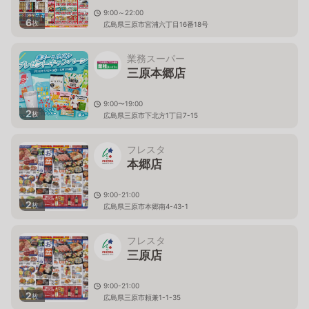
9:00～22:00
6
枚
広島県三原市宮浦六丁目16番18号
業務スーパー
三原本郷店
9:00〜19:00
2
枚
広島県三原市下北方1丁目7-15
フレスタ
本郷店
9:00-21:00
2
枚
広島県三原市本郷南4-43-1
フレスタ
三原店
9:00-21:00
2
枚
広島県三原市頼兼1-1-35