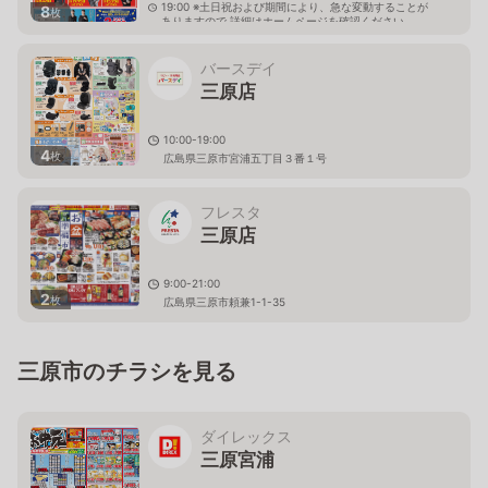
19:00 ※土日祝および期間により、急な変動することが
8
枚
ありますので 詳細はホームページを確認ください
広島県三原市皆実三丁目7番1号
バースデイ
三原店
10:00-19:00
4
枚
広島県三原市宮浦五丁目３番１号
フレスタ
三原店
9:00-21:00
2
枚
広島県三原市頼兼1-1-35
三原市のチラシを見る
ダイレックス
三原宮浦