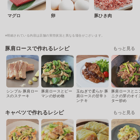
マグロ
卵
豚ひき肉
※明細されている内容は店舗の実売状況と異なる場合がございます。
豚肩ロースで作れるレシピ
もっと見る
シンプル 豚肩ロー
豚肩ロースとピー
玉ねぎで柔らか 豚
豚肩ロースとニ
スのステーキ
マンの炒め物
肩ロースの甘辛ト
ニクの芽のオイ
ンテキ
ター炒め
キャベツで作れるレシピ
もっと見る