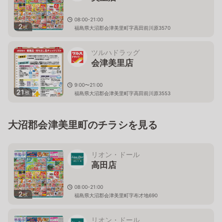
08:00-21:00
2
枚
福島県大沼郡会津美里町字高田前川原3570
ツルハドラッグ
会津美里店
9:00〜21:00
21
枚
福島県大沼郡会津美里町字高田前川原3553
大沼郡会津美里町のチラシを見る
リオン・ドール
高田店
08:00-21:00
2
枚
福島県大沼郡会津美里町字布才地690
リオン・ドール