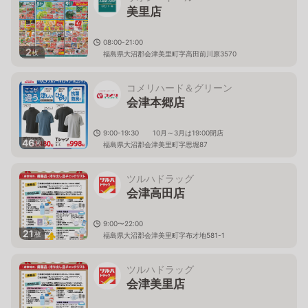
美里店
08:00-21:00
2
枚
福島県大沼郡会津美里町字高田前川原3570
コメリハード＆グリーン
会津本郷店
9:00-19:30 10月～3月は19:00閉店
46
枚
福島県大沼郡会津美里町字思堀87
ツルハドラッグ
会津高田店
9:00〜22:00
21
枚
福島県大沼郡会津美里町字布才地581-1
ツルハドラッグ
会津美里店