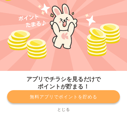
今すぐアプリをダウンロードする
アプリでチラシを見るだけで
ポイントが貯まる！
無料アプリでポイントを貯める
プライバシーポリシー
利用規約
運営会社
サービスに関してのお問い合わせ
チラシ掲載をお考えの方
とじる
Copyright© Kurashiru, Inc. All Rights Reserved.