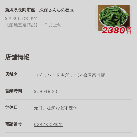
新潟県長岡市産 久保さんちの枝豆
9月30日(水)まで
【産地直送商品】・７月上旬...
2380
税込
円
店舗情報
店舗名
コメリハード＆グリーン 会津高田店
営業時間
9:00-19:30
定休日
元日、棚卸など不定休
電話番号
0242-55-1011