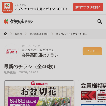
福島県
大沼郡会津美里町
コメリハード＆グリーン 会...
ホームセンター
コメリハード＆グリーン
フォロー
会津高田店のチラシ
最新のチラシ（全46枚）
最終更新：2026/08/08