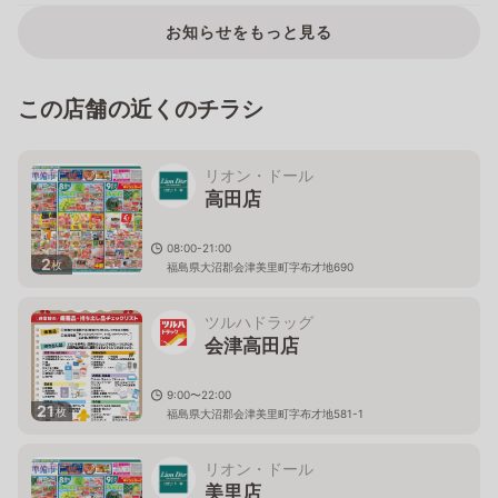
お知らせをもっと見る
この店舗の近くのチラシ
リオン・ドール
高田店
08:00-21:00
2
枚
福島県大沼郡会津美里町字布才地690
ツルハドラッグ
会津高田店
9:00〜22:00
21
枚
福島県大沼郡会津美里町字布才地581-1
リオン・ドール
美里店