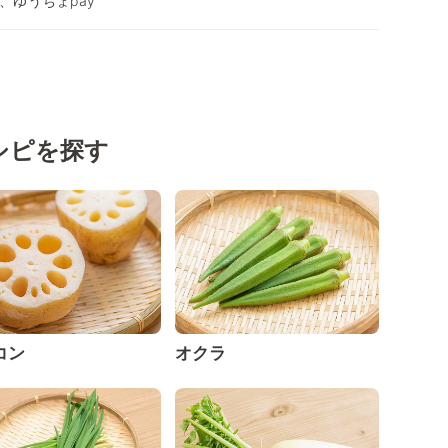
イ、ゆうちょpay
シピを探す
コン
オクラ