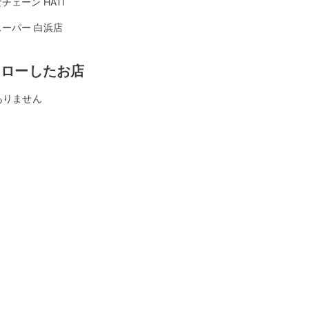
チェーン HATI
ーパー 白浜店
ォローしたお店
ありません