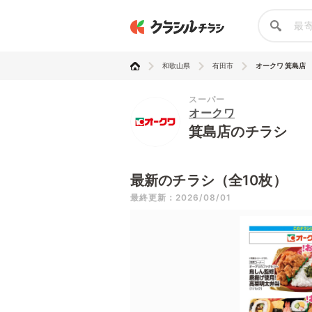
和歌山県
有田市
オークワ 箕島店
スーパー
オークワ
箕島店のチラシ
最新のチラシ（全10枚）
最終更新：2026/08/01