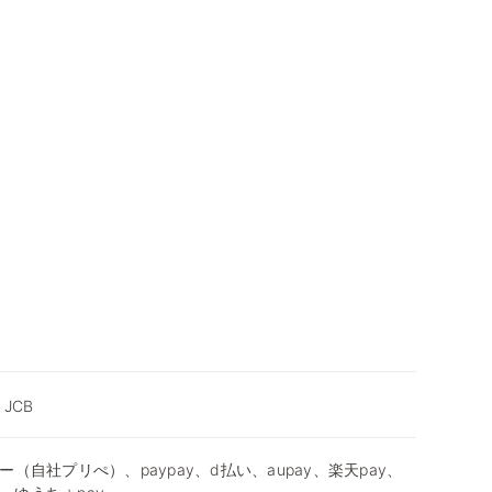
, JCB
（自社プリぺ）、paypay、d払い、aupay、楽天pay、