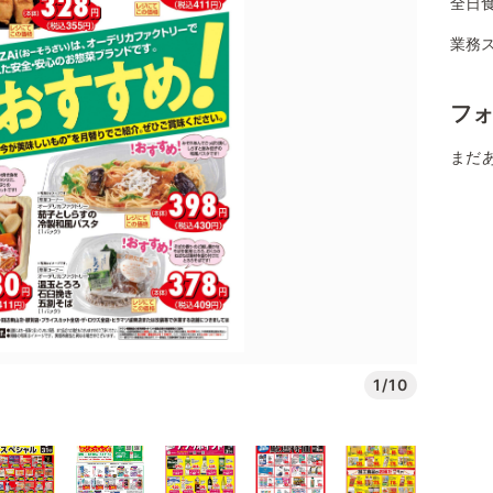
全日食
業務ス
フ
まだ
1/10