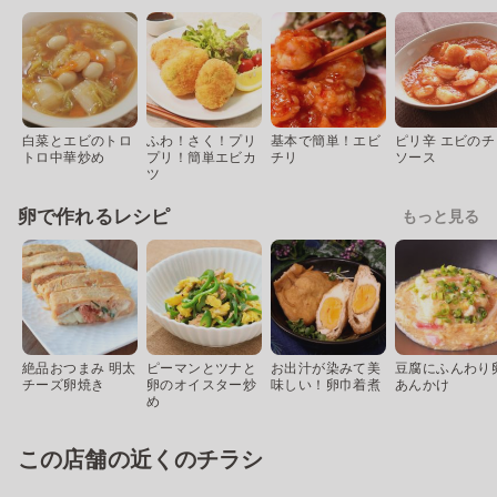
白菜とエビのトロ
ふわ！さく！プリ
基本で簡単！エビ
ピリ辛 エビのチ
トロ中華炒め
プリ！簡単エビカ
チリ
ソース
ツ
卵で作れるレシピ
もっと見る
絶品おつまみ 明太
ピーマンとツナと
お出汁が染みて美
豆腐にふんわり
チーズ卵焼き
卵のオイスター炒
味しい！卵巾着煮
あんかけ
め
この店舗の近くのチラシ