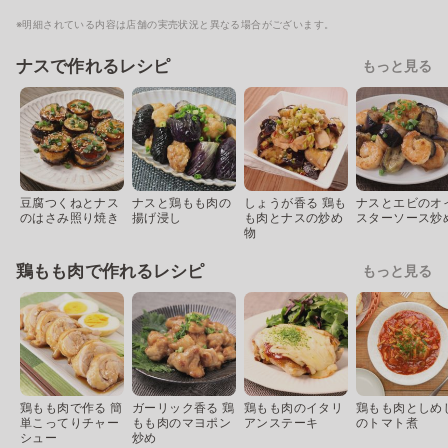
※明細されている内容は店舗の実売状況と異なる場合がございます。
ナスで作れるレシピ
もっと見る
豆腐つくねとナス
ナスと鶏もも肉の
しょうが香る 鶏も
ナスとエビのオ
のはさみ照り焼き
揚げ浸し
も肉とナスの炒め
スターソース炒
物
鶏もも肉で作れるレシピ
もっと見る
鶏もも肉で作る 簡
ガーリック香る 鶏
鶏もも肉のイタリ
鶏もも肉としめ
単こってりチャー
もも肉のマヨポン
アンステーキ
のトマト煮
シュー
炒め