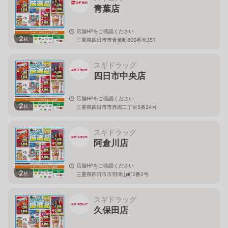
青葉店
店舗HPをご確認ください
2
枚
三重県四日市市青葉町800番地351
スギドラッグ
四日市中央店
店舗HPをご確認ください
2
枚
三重県四日市市赤堀二丁目5番24号
スギドラッグ
阿倉川店
店舗HPをご確認ください
2
枚
三重県四日市市羽津山町2番2号
スギドラッグ
久保田店