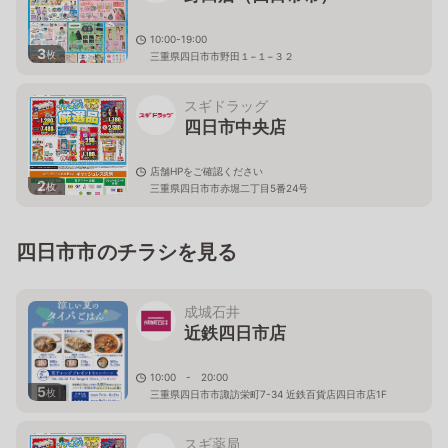
10:00-19:00
3
枚
三重県四日市市野田１−１−３２
スギドラッグ
四日市中央店
店舗HPをご確認ください
2
枚
三重県四日市市赤堀二丁目5番24号
四日市市のチラシを見る
成城石井
近鉄四日市店
10:00 - 20:00
5
枚
三重県四日市市諏訪栄町7-34 近鉄百貨店四日市店1F
スギ薬局