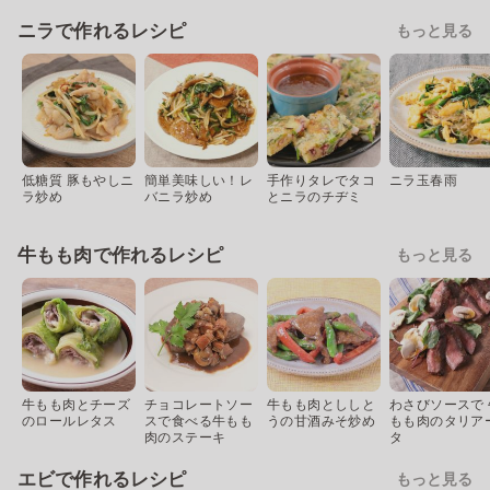
ニラで作れるレシピ
もっと見る
低糖質 豚もやしニ
簡単美味しい！レ
手作りタレでタコ
ニラ玉春雨
ラ炒め
バニラ炒め
とニラのチヂミ
牛もも肉で作れるレシピ
もっと見る
牛もも肉とチーズ
チョコレートソー
牛もも肉とししと
わさびソースで 
のロールレタス
スで食べる牛もも
うの甘酒みそ炒め
もも肉のタリア
肉のステーキ
タ
エビで作れるレシピ
もっと見る