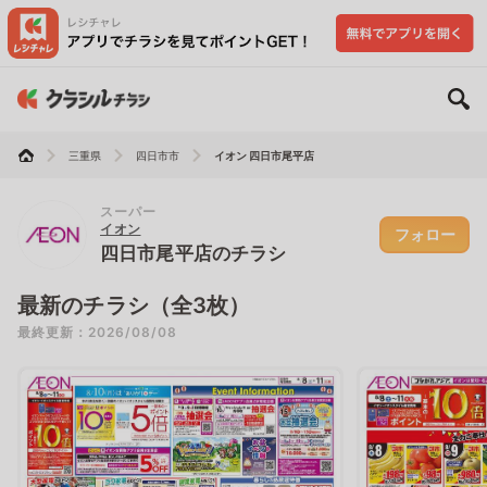
三重県
四日市市
イオン 四日市尾平店
スーパー
イオン
フォロー
四日市尾平店のチラシ
最新のチラシ（全3枚）
最終更新：2026/08/08