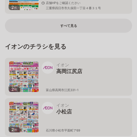
店舗HPをご確認ください
2
枚
三重県四日市市久保田一丁目４番３１号
すべて見る
イオンのチラシを見る
イオン
高岡江尻店
2
枚
富山県高岡市江尻331-1
イオン
小松店
2
枚
石川県小松市平面町ア69