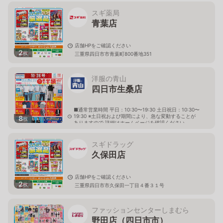
スギ薬局
青葉店
店舗HPをご確認ください
2
枚
三重県四日市市青葉町800番地351
洋服の青山
四日市生桑店
■通常営業時間 平日：10:30〜19:30 土日祝日：10:30〜
19:30 ※土日祝および期間により、急な変動することが
8
枚
ありますので 詳細はホームページを確認ください
三重県四日市市生桑町字川原崎270番15
スギドラッグ
久保田店
店舗HPをご確認ください
2
枚
三重県四日市市久保田一丁目４番３１号
ファッションセンターしまむら
野田店（四日市市）