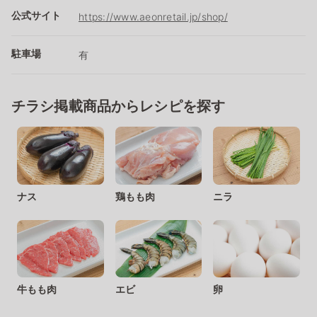
公式サイト
https://www.aeonretail.jp/shop/
駐車場
有
チラシ掲載商品からレシピを探す
ナス
鶏もも肉
ニラ
牛もも肉
エビ
卵