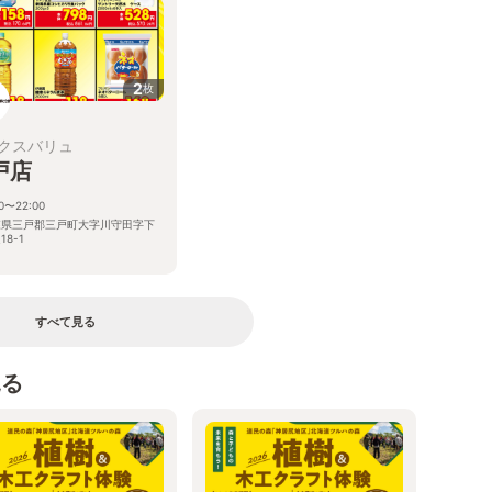
2
枚
クスバリュ
戸店
00〜22:00
森県三戸郡三戸町大字川守田字下
18-1
すべて見る
見る