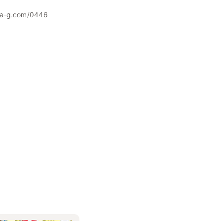
uha-g.com/0446
る