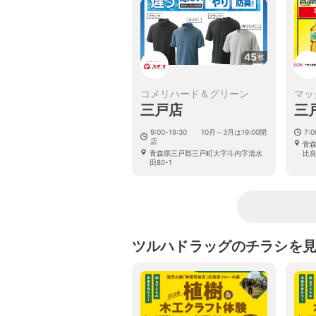
45
枚
コメリハード＆グリーン
マッ
三戸店
三
9:00-19:30 10月～3月は19:00閉
7:
店
青
青森県三戸郡三戸町大字斗内字清水
比良
田80-1
ツルハドラッグのチラシを