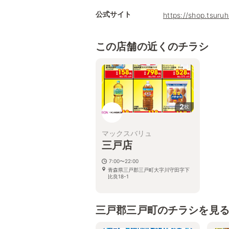
公式サイト
https://shop.tsur
この店舗の近くのチラシ
2
枚
マックスバリュ
三戸店
7:00〜22:00
青森県三戸郡三戸町大字川守田字下
比良18-1
三戸郡三戸町のチラシを見