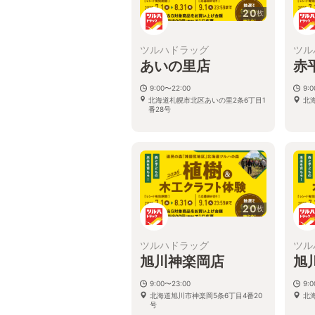
20
枚
ツルハドラッグ
ツル
あいの里店
赤
9:00〜22:00
9:
北海道札幌市北区あいの里2条6丁目1
北
番28号
20
枚
ツルハドラッグ
ツル
旭川神楽岡店
旭
9:00〜23:00
9:
北海道旭川市神楽岡5条6丁目4番20
北
号