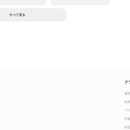
すべて見る
ク
運
利
プ
行
特