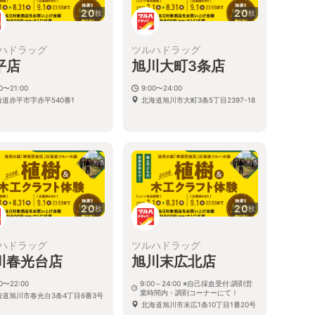
20
20
枚
枚
ハドラッグ
ツルハドラッグ
平店
旭川大町3条店
00〜21:00
9:00〜24:00
海道赤平市字赤平540番1
北海道旭川市大町3条5丁目2397-18
20
20
枚
枚
ハドラッグ
ツルハドラッグ
川春光台店
旭川末広北店
00〜22:00
9:00～24:00 ※自己採血受付:調剤営
業時間内・調剤コーナーにて！
海道旭川市春光台3条4丁目6番3号
北海道旭川市末広1条10丁目1番20号