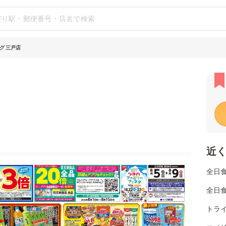
グ 三戸店
近
全日
全日
トラ