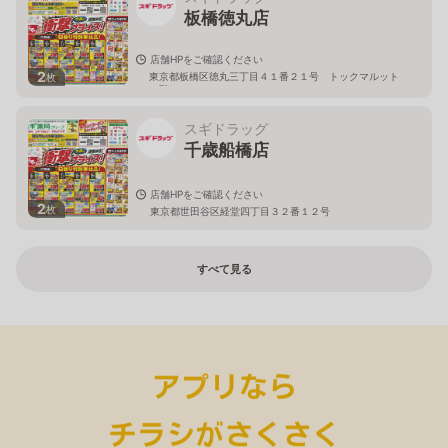
板橋徳丸店
店舗HPをご確認ください
2
東京都板橋区徳丸三丁目４１番２１号 トックマルット
枚
１階
スギドラッグ
千歳船橋店
店舗HPをご確認ください
2
枚
東京都世田谷区経堂四丁目３２番１２号
すべて見る