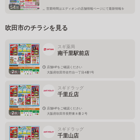
54
枚
営業時間はエディオンの店舗情報ページにて最新情報を
ご確認ください。
大阪府吹田市千里山西6丁目56-1 トナリエ南千里アネッ
クス3階
吹田市のチラシを見る
スギ薬局
南千里駅前店
店舗HPをご確認ください
2
枚
大阪府吹田市佐竹台一丁目4番1号
スギドラッグ
千里丘店
店舗HPをご確認ください
2
枚
大阪府吹田市長野東８番２号
スギドラッグ
千里山店