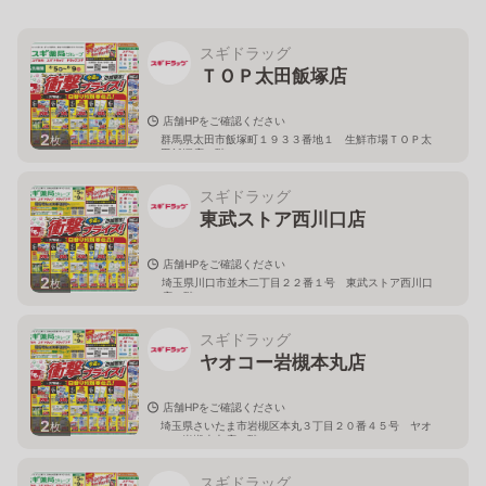
スギドラッグ
ＴＯＰ太田飯塚店
店舗HPをご確認ください
2
群馬県太田市飯塚町１９３３番地１ 生鮮市場ＴＯＰ太
枚
田飯塚店１階
スギドラッグ
東武ストア西川口店
店舗HPをご確認ください
2
埼玉県川口市並木二丁目２２番１号 東武ストア西川口
枚
店２階
スギドラッグ
ヤオコー岩槻本丸店
店舗HPをご確認ください
2
埼玉県さいたま市岩槻区本丸３丁目２０番４５号 ヤオ
枚
コー岩槻本丸店２階
スギドラッグ