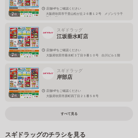
店舗HPをご確認ください
2
大阪府吹田市千里山松が丘２６番１２号 メゾンリラ千
枚
里山１階
スギドラッグ
江坂垂水町店
店舗HPをご確認ください
2
枚
大阪府吹田市垂水町３丁目９番１０号 白川ビル１階
スギドラッグ
岸部店
店舗HPをご確認ください
2
枚
大阪府吹田市原町四丁目２１番５８号
すべて見る
スギドラッグのチラシを見る