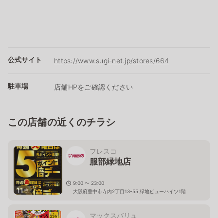
公式サイト
https://www.sugi-net.jp/stores/664
駐車場
店舗HPをご確認ください
この店舗の近くのチラシ
フレスコ
服部緑地店
9:00 〜 23:00
11
枚
大阪府豊中市寺内2丁目13-55 緑地ビューハイツ1階
マックスバリュ