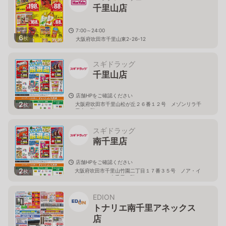
千里山店
7:00～24:00
6
枚
大阪府吹田市千里山東2-26-12
スギドラッグ
千里山店
店舗HPをご確認ください
2
大阪府吹田市千里山松が丘２６番１２号 メゾンリラ千
枚
里山１階
スギドラッグ
南千里店
店舗HPをご確認ください
2
大阪府吹田市千里山竹園二丁目１７番３５号 ノア・イ
枚
ンドアステージ南千里１階
EDION
トナリエ南千里アネックス
店