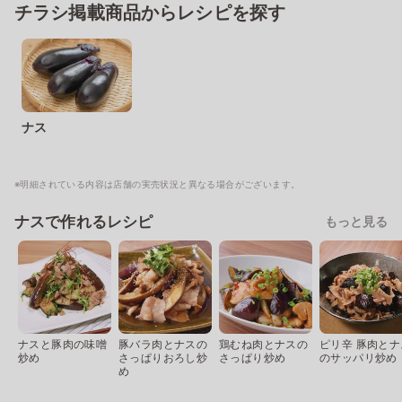
チラシ掲載商品からレシピを探す
ナス
※明細されている内容は店舗の実売状況と異なる場合がございます。
ナスで作れるレシピ
もっと見る
ナスと豚肉の味噌
豚バラ肉とナスの
鶏むね肉とナスの
ピリ辛 豚肉とナ
炒め
さっぱりおろし炒
さっぱり炒め
のサッパリ炒め
め