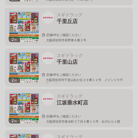
スギドラッグ
千里丘店
店舗HPをご確認ください
2
枚
大阪府吹田市長野東８番２号
スギドラッグ
千里山店
店舗HPをご確認ください
2
大阪府吹田市千里山松が丘２６番１２号 メゾンリラ千
枚
里山１階
スギドラッグ
江坂垂水町店
店舗HPをご確認ください
2
枚
大阪府吹田市垂水町３丁目９番１０号 白川ビル１階
スギドラッグ