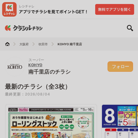
大阪府
吹田市
KOHYO 南千里店
スーパー
KOHYO
フォロー
南千里店のチラシ
最新のチラシ（全3枚）
最終更新：2026/08/04