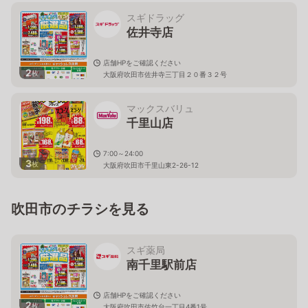
スギドラッグ
佐井寺店
店舗HPをご確認ください
2
枚
大阪府吹田市佐井寺三丁目２０番３２号
マックスバリュ
千里山店
7:00～24:00
3
枚
大阪府吹田市千里山東2-26-12
吹田市のチラシを見る
スギ薬局
南千里駅前店
店舗HPをご確認ください
2
枚
大阪府吹田市佐竹台一丁目4番1号