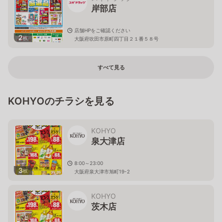
岸部店
店舗HPをご確認ください
2
枚
大阪府吹田市原町四丁目２１番５８号
すべて見る
KOHYOのチラシを見る
KOHYO
泉大津店
8:00～23:00
3
枚
大阪府泉大津市旭町19-2
KOHYO
茨木店