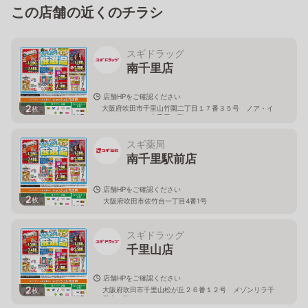
この店舗の近くのチラシ
スギドラッグ
南千里店
店舗HPをご確認ください
2
大阪府吹田市千里山竹園二丁目１７番３５号 ノア・イ
枚
ンドアステージ南千里１階
スギ薬局
南千里駅前店
店舗HPをご確認ください
2
枚
大阪府吹田市佐竹台一丁目4番1号
スギドラッグ
千里山店
店舗HPをご確認ください
2
大阪府吹田市千里山松が丘２６番１２号 メゾンリラ千
枚
里山１階