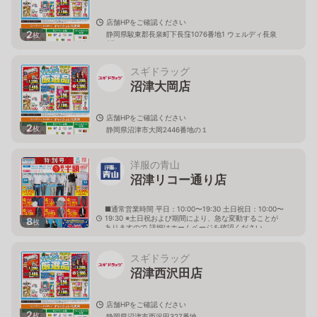
店舗HPをご確認ください
2
静岡県駿東郡長泉町下長窪1076番地1 ウェルディ長泉
枚
2F
スギドラッグ
沼津大岡店
店舗HPをご確認ください
2
枚
静岡県沼津市大岡2446番地の１
洋服の青山
沼津リコー通り店
■通常営業時間 平日：10:00〜19:30 土日祝日：10:00〜
19:30 ※土日祝および期間により、急な変動することが
8
枚
ありますので 詳細はホームページを確認ください
静岡県沼津市寿町2番3号
スギドラッグ
沼津西沢田店
店舗HPをご確認ください
2
枚
静岡県沼津市西沢田327番地