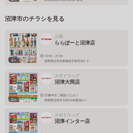
沼津市のチラシを見る
三和
ららぽーと沼津店
10:00～21:00
4
枚
静岡県沼津市東椎路字東荒301-3
スギドラッグ
沼津大岡店
店舗HPをご確認ください
2
枚
静岡県沼津市大岡2446番地の１
スギドラッグ
沼津インター店