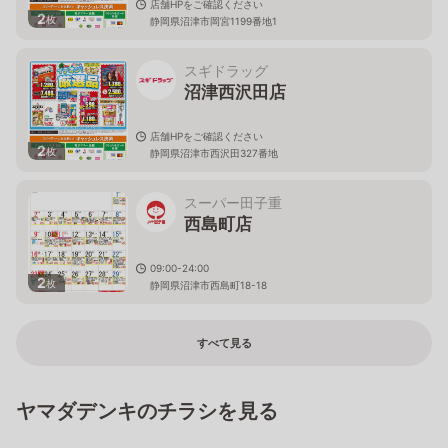
店舗HPをご確認ください
2
枚
静岡県沼津市岡宮1199番地1
スギドラッグ
沼津西沢田店
店舗HPをご確認ください
2
枚
静岡県沼津市西沢田327番地
スーパー田子重
西島町店
09:00-24:00
2
枚
静岡県沼津市西島町18-18
すべて見る
ヤマダデンキのチラシを見る