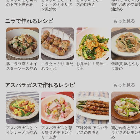
のトマト煮込み
ンナーのナポリタ
ズの肉巻き
鶏むね肉のマヨ
ン風炒め
油炒め
ニラで作れるレシピ
もっと見る
豚ニラ豆腐のオイ
ニラたっぷり 塩だ
お弁当に！簡単ニ
低糖質 豚もやし
スターソース炒め
れつくね
ラ玉
ラ炒め
アスパラガスで作れるレシピ
もっと見る
アスパラガスとウ
アスパラガスと彩
下味冷凍 アスパラ
鶏むね肉とアス
インナーと卵炒め
り野菜のチキンク
ガスの肉巻き
ラガスのレモン
リーム煮
め