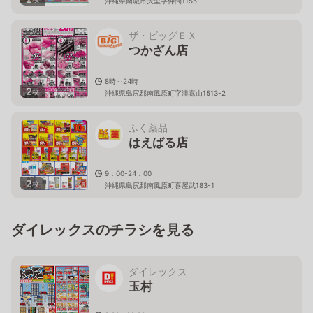
沖縄県南城市大里字仲間1155
ザ・ビッグＥＸ
つかざん店
8時～24時
2
枚
沖縄県島尻郡南風原町字津嘉山1513-2
ふく薬品
はえばる店
9：00-24：00
2
枚
沖縄県島尻郡南風原町喜屋武183-1
ダイレックスのチラシを見る
ダイレックス
玉村