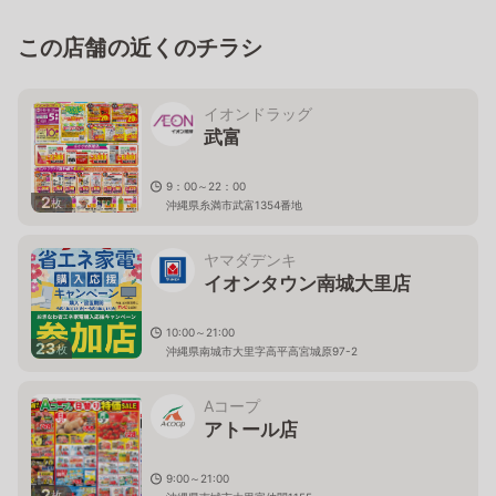
この店舗の近くのチラシ
イオンドラッグ
武富
9：00～22：00
2
枚
沖縄県糸満市武富1354番地
ヤマダデンキ
イオンタウン南城大里店
10:00～21:00
23
枚
沖縄県南城市大里字高平高宮城原97-2
Aコープ
アトール店
9:00～21:00
2
枚