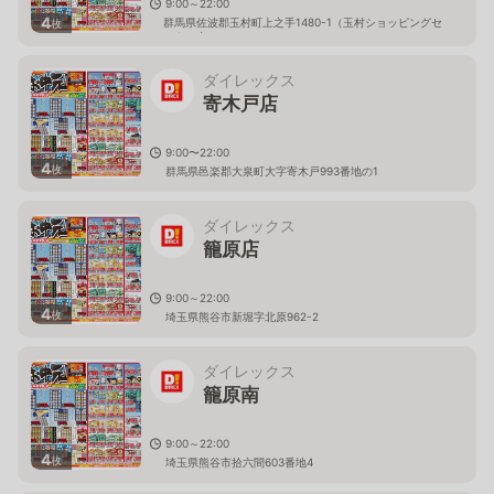
9:00～22:00
4
群馬県佐波郡玉村町上之手1480-1（玉村ショッピングセ
枚
ンター内）
ダイレックス
寄木戸店
9:00〜22:00
4
枚
群馬県邑楽郡大泉町大字寄木戸993番地の1
ダイレックス
籠原店
9:00～22:00
4
枚
埼玉県熊谷市新堀字北原962-2
ダイレックス
籠原南
9:00～22:00
4
枚
埼玉県熊谷市拾六間603番地4