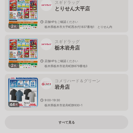
スギドラッグ
とりせん大平店
店舗HPをご確認ください
2
枚
栃木県栃木市大平町西水代1837番地1 とりせん内
スギドラッグ
栃木岩舟店
店舗HPをご確認ください
2
枚
栃木県栃木市岩舟町静879番地3
コメリハード＆グリーン
岩舟店
9:00-19:30
44
枚
栃木県栃木市岩舟町静930-1
すべて見る