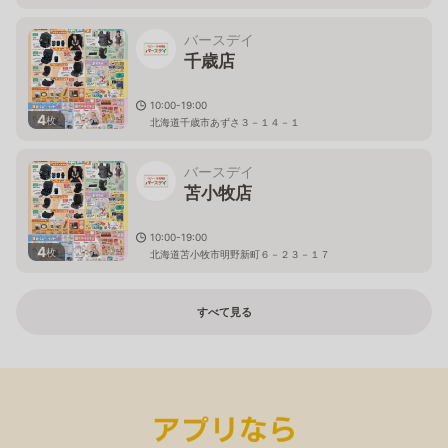
バースデイ
千歳店
10:00-19:00
4
枚
北海道千歳市あずさ３－１４－１
バースデイ
苫小牧店
10:00-19:00
4
枚
北海道苫小牧市明野新町６－２３－１７
すべて見る