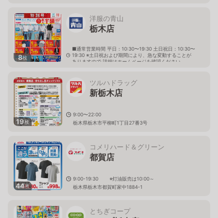
洋服の青山
栃木店
■通常営業時間 平日：10:30〜19:30 土日祝日：10:30〜
19:30 ※土日祝および期間により、急な変動することが
8
枚
ありますので 詳細はホームページを確認ください
栃木県栃木市大町19番8号
ツルハドラッグ
新栃木店
9:00〜22:00
19
枚
栃木県栃木市平柳町1丁目27番3号
コメリハード＆グリーン
都賀店
9:00-19:30 ※灯油販売は10:00～
44
枚
栃木県栃木市都賀町家中1884-1
とちぎコープ