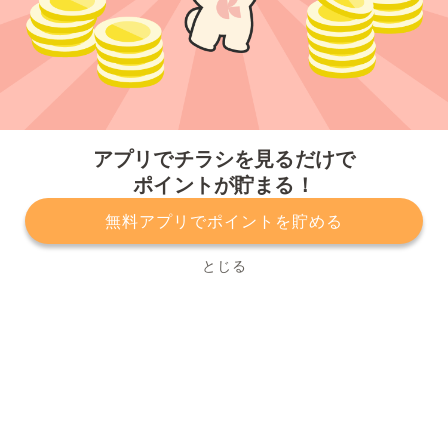
今すぐアプリをダウンロードする
アプリでチラシを見るだけで
ポイントが貯まる！
無料アプリでポイントを貯める
プライバシーポリシー
利用規約
運営会社
サービスに関してのお問い合わせ
チラシ掲載をお考えの方
とじる
Copyright© Kurashiru, Inc. All Rights Reserved.