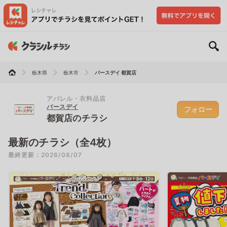
栃木県
栃木市
バースデイ 都賀店
アパレル・衣料品店
バースデイ
フォロー
都賀店のチラシ
最新のチラシ（全4枚）
最終更新：2026/08/07