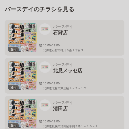
バースデイのチラシを見る
バースデイ
石狩店
10:00-19:00
5
枚
北海道石狩市樽川６条１丁目３
バースデイ
北見メッセ店
10:00-19:00
4
枚
北海道北見市東三輪４－７－１２
バースデイ
清田店
10:00-19:00
5
枚
北海道札幌市清田区平岡３条１－１０－１