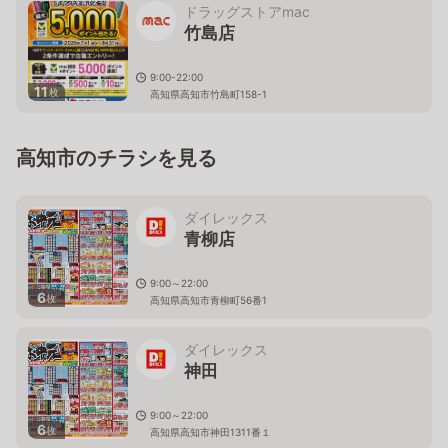
ドラッグストアmac
竹島店
9:00-22:00
11
枚
高知県高知市竹島町158-1
高知市のチラシを見る
ダイレックス
青柳店
9:00～22:00
6
枚
高知県高知市青柳町56番1
ダイレックス
神田
9:00～22:00
6
枚
高知県高知市神田1311番１