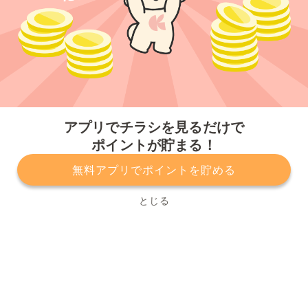
今すぐアプリをダウンロードする
アプリでチラシを見るだけで
ポイントが貯まる！
無料アプリでポイントを貯める
プライバシーポリシー
利用規約
運営会社
サービスに関してのお問い合わせ
チラシ掲載をお考えの方
とじる
Copyright© Kurashiru, Inc. All Rights Reserved.