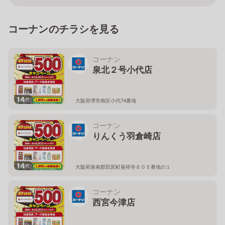
コーナンのチラシを見る
コーナン
泉北２号小代店
14
枚
大阪府堺市南区小代74番地
コーナン
りんくう羽倉崎店
14
枚
大阪府泉南郡田尻町嘉祥寺６０５番地の１
コーナン
西宮今津店