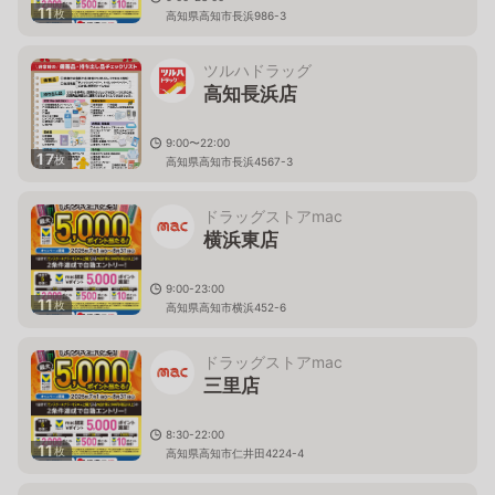
11
枚
高知県高知市長浜986-3
ツルハドラッグ
高知長浜店
9:00〜22:00
17
枚
高知県高知市長浜4567-3
ドラッグストアmac
横浜東店
9:00-23:00
11
枚
高知県高知市横浜452-6
ドラッグストアmac
三里店
8:30-22:00
11
枚
高知県高知市仁井田4224-4