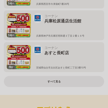
14
枚
兵庫県西宮市今津港町1番26号
コーナン
兵庫松原通店生活館
14
枚
兵庫県神戸市兵庫区明和通３丁目２番１６号
コーナン
あすと長町店
9
枚
宮城県仙台市太白区あすと長町二丁目3番10号
すべて見る