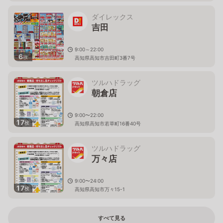
ダイレックス
吉田
9:00～22:00
6
枚
高知県高知市吉田町3番7号
ツルハドラッグ
朝倉店
9:00〜22:00
17
枚
高知県高知市若草町16番40号
ツルハドラッグ
万々店
9:00〜24:00
17
枚
高知県高知市万々15-1
すべて見る