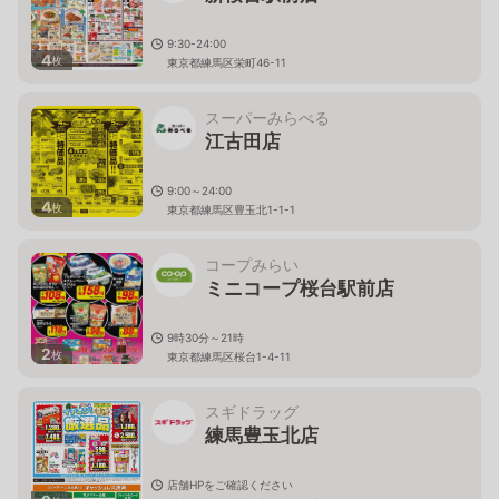
9:30-24:00
4
枚
東京都練馬区栄町46-11
スーパーみらべる
江古田店
9:00～24:00
4
枚
東京都練馬区豊玉北1-1-1
コープみらい
ミニコープ桜台駅前店
9時30分～21時
2
枚
東京都練馬区桜台1-4-11
スギドラッグ
練馬豊玉北店
店舗HPをご確認ください