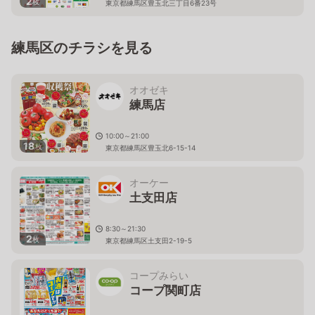
2
枚
東京都練馬区豊玉北三丁目6番23号
練馬区のチラシを見る
オオゼキ
練馬店
10:00～21:00
18
枚
東京都練馬区豊玉北6-15-14
オーケー
土支田店
8:30～21:30
2
枚
東京都練馬区土支田2-19-5
コープみらい
コープ関町店