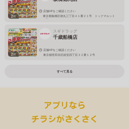
店舗HPをご確認ください
2
東京都板橋区徳丸三丁目４１番２１号 トックマルット
枚
１階
スギドラッグ
千歳船橋店
店舗HPをご確認ください
2
枚
東京都世田谷区経堂四丁目３２番１２号
すべて見る