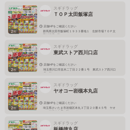
スギドラッグ
ＴＯＰ太田飯塚店
店舗HPをご確認ください
2
群馬県太田市飯塚町１９３３番地１ 生鮮市場ＴＯＰ太
枚
田飯塚店１階
スギドラッグ
東武ストア西川口店
店舗HPをご確認ください
2
埼玉県川口市並木二丁目２２番１号 東武ストア西川口
枚
店２階
スギドラッグ
ヤオコー岩槻本丸店
店舗HPをご確認ください
2
埼玉県さいたま市岩槻区本丸３丁目２０番４５号 ヤオ
枚
コー岩槻本丸店２階
スギドラッグ
板橋徳丸店