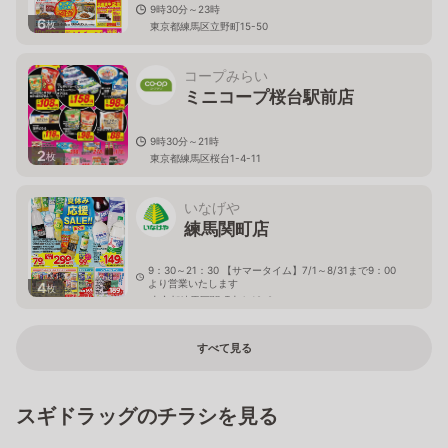
9時30分～23時
6
枚
東京都練馬区立野町15-50
コープみらい
ミニコープ桜台駅前店
9時30分～21時
2
枚
東京都練馬区桜台1-4-11
いなげや
練馬関町店
9：30～21：30 【サマータイム】7/1～8/31まで9：00
より営業いたします
4
枚
東京都練馬区関町南4-19-8
すべて見る
スギドラッグのチラシを見る