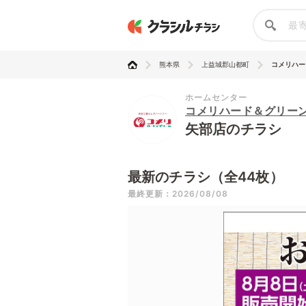
熊本県
上益城郡山都町
コメリハー
ホームセンター
コメリハード＆グリー
矢部店のチラシ
最新のチラシ（全44枚）
最終更新：2026/08/08