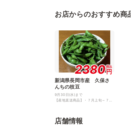
お店からのおすすめ商
2380
税込
円
新潟県長岡市産 久保さ
んちの枝豆
9月30日(水)まで
【産地直送商品】・７月上旬～７...
店舗情報