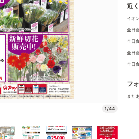
近
イオン
全日
全日
全日
全日
フ
まだ
1/44