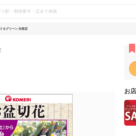
ド＆グリーン 矢部店
ン
お