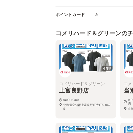
ポイントカード
有
コメリハード＆グリーンの
44
枚
コメリハード＆グリーン
コメ
上富良野店
当
9:00-19:00
9:
店
北海道空知郡上富良野町大町5-942-
5
北