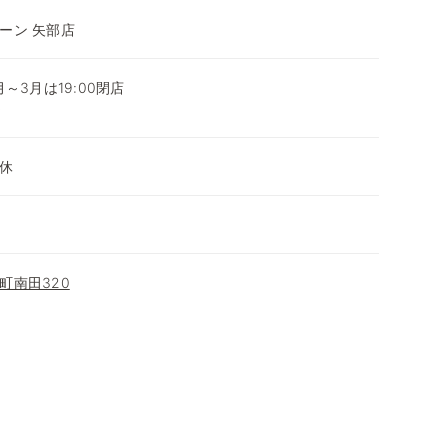
ーン 矢部店
0月～3月は19:00閉店
～
休
町南田320