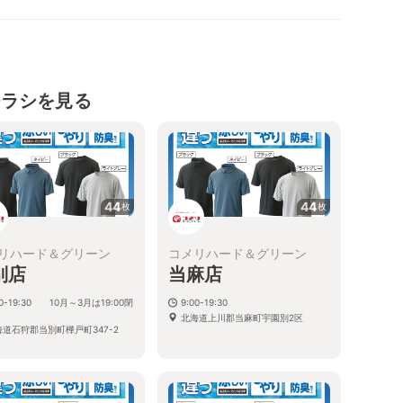
チラシを見る
44
44
枚
枚
リハード＆グリーン
コメリハード＆グリーン
別店
当麻店
00-19:30 10月～3月は19:00閉
9:00-19:30
北海道上川郡当麻町宇園別2区
海道石狩郡当別町樺戸町347-2