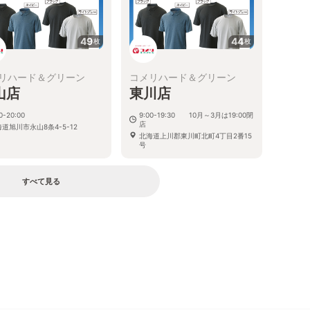
49
44
枚
枚
リハード＆グリーン
コメリハード＆グリーン
山店
東川店
0-20:00
9:00-19:30 10月～3月は19:00閉
店
道旭川市永山8条4-5-12
北海道上川郡東川町北町4丁目2番15
号
すべて見る