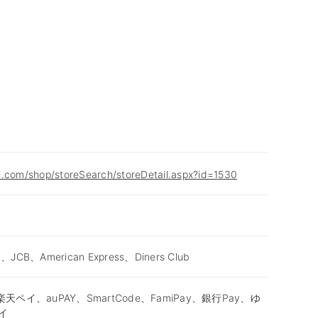
i.com/shop/storeSearch/storeDetail.aspx?id=1530
d、JCB、American Express、Diners Club
天ペイ、auPAY、SmartCode、FamiPay、銀行Pay、ゆ
イ