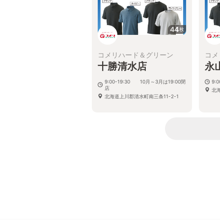
44
枚
コメリハード＆グリーン
コメ
十勝清水店
永
9:00-19:30 10月～3月は19:00閉
9:0
店
北海
北海道上川郡清水町南三条11-2-1