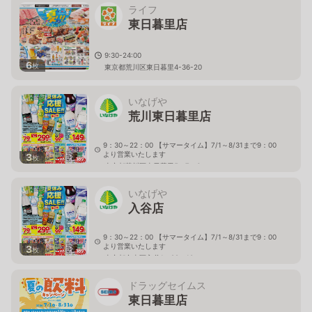
ライフ
東日暮里店
9:30-24:00
6
枚
東京都荒川区東日暮里4-36-20
いなげや
荒川東日暮里店
9：30～22：00 【サマータイム】7/1～8/31まで9：00
より営業いたします
3
枚
東京都荒川区東日暮里5－7－6
いなげや
入谷店
9：30～22：00 【サマータイム】7/1～8/31まで9：00
より営業いたします
3
枚
東京都台東区入谷1－22－10
ドラッグセイムス
東日暮里店