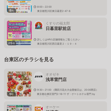
8:00～22:00
8
枚
東京都荒川区東日暮里2-47-6
くすりの福太郎
日暮里駅前店
詳しくはHPの店舗情報をご覧ください
25
枚
東京都荒川区西日暮里２－１９－４
台東区のチラシを見る
オオゼキ
浅草雷門店
9:30～21:00 （隅田川花火大会開催日は、20:00閉店）
9
東京都台東区雷門2-16-11 ザ・ゲートホテル雷門 by
枚
HULIC 1階
オーケー