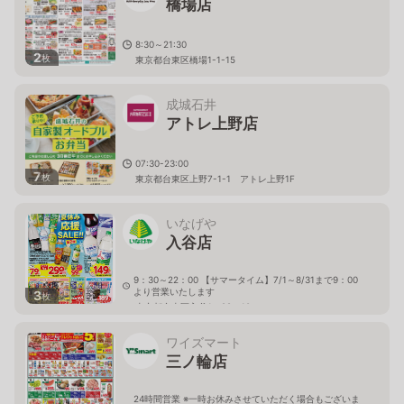
橋場店
8:30～21:30
2
枚
東京都台東区橋場1-1-15
成城石井
アトレ上野店
07:30-23:00
7
枚
東京都台東区上野7-1-1 アトレ上野1F
いなげや
入谷店
9：30～22：00 【サマータイム】7/1～8/31まで9：00
より営業いたします
3
枚
東京都台東区入谷1－22－10
ワイズマート
三ノ輪店
24時間営業 ※一時お休みさせていただく場合もございま