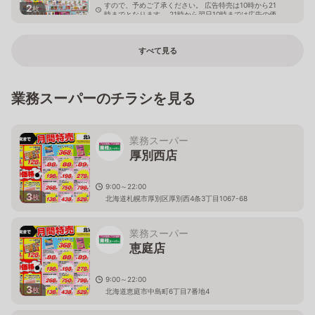
すので、予めご了承ください。 広告特売は10時から21
2
枚
時までとなります。 21時から翌日10時までは広告の価
格と異なる場合がございます。
東京都台東区根岸5-18-1
すべて見る
業務スーパーのチラシを見る
業務スーパー
厚別西店
9:00～22:00
3
枚
北海道札幌市厚別区厚別西4条3丁目1067-68
業務スーパー
恵庭店
9:00～22:00
3
枚
北海道恵庭市中島町6丁目7番地4