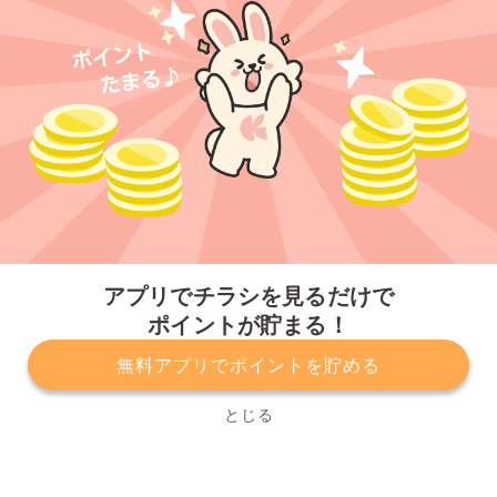
今すぐアプリをダウンロードする
アプリでチラシを見るだけで
ポイントが貯まる！
無料アプリでポイントを貯める
プライバシーポリシー
利用規約
運営会社
サービスに関してのお問い合わせ
チラシ掲載をお考えの方
とじる
Copyright© Kurashiru, Inc. All Rights Reserved.