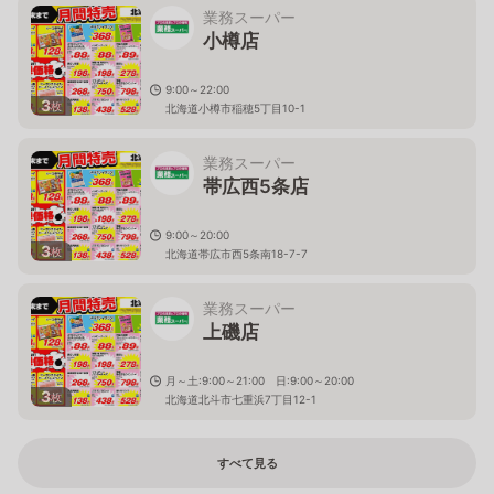
業務スーパー
小樽店
9:00～22:00
3
枚
北海道小樽市稲穂5丁目10-1
業務スーパー
帯広西5条店
9:00～20:00
3
枚
北海道帯広市西5条南18-7-7
業務スーパー
上磯店
月～土:9:00～21:00 日:9:00～20:00
3
枚
北海道北斗市七重浜7丁目12-1
すべて見る