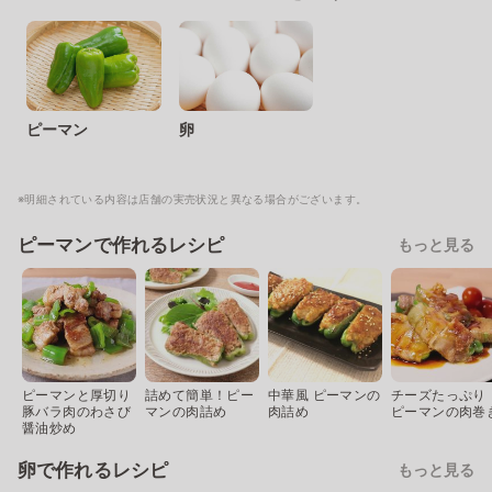
ピーマン
卵
※明細されている内容は店舗の実売状況と異なる場合がございます。
ピーマンで作れるレシピ
もっと見る
ピーマンと厚切り
詰めて簡単！ピー
中華風 ピーマンの
チーズたっぷり
豚バラ肉のわさび
マンの肉詰め
肉詰め
ピーマンの肉巻
醤油炒め
卵で作れるレシピ
もっと見る