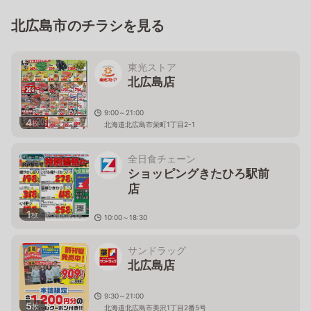
北広島市のチラシを見る
東光ストア
北広島店
9:00～21:00
4
枚
北海道北広島市栄町1丁目2-1
全日食チェーン
ショッピングきたひろ駅前
店
1
枚
10:00～18:30
北海道北広島市栄町１丁目4-4
サンドラッグ
北広島店
9:30～21:00
5
枚
北海道北広島市美沢1丁目2番5号