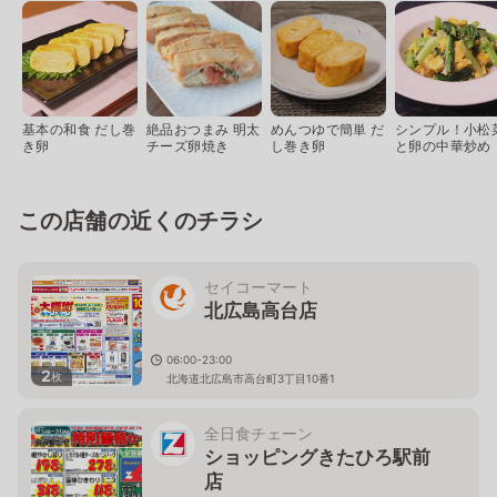
基本の和食 だし巻
絶品おつまみ 明太
めんつゆで簡単 だ
シンプル！小松
き卵
チーズ卵焼き
し巻き卵
と卵の中華炒め
この店舗の近くのチラシ
セイコーマート
北広島高台店
06:00-23:00
2
枚
北海道北広島市高台町3丁目10番1
全日食チェーン
ショッピングきたひろ駅前
店