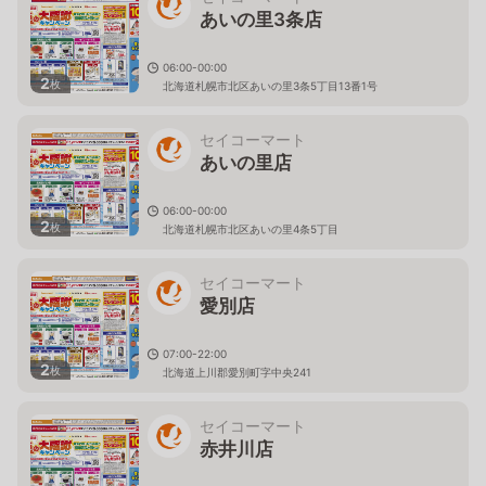
あいの里3条店
06:00-00:00
2
枚
北海道札幌市北区あいの里3条5丁目13番1号
セイコーマート
あいの里店
06:00-00:00
2
枚
北海道札幌市北区あいの里4条5丁目
セイコーマート
愛別店
07:00-22:00
2
枚
北海道上川郡愛別町字中央241
セイコーマート
赤井川店