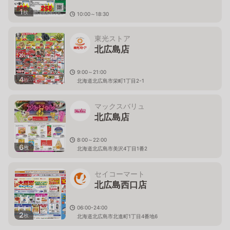
1
枚
10:00～18:30
北海道北広島市栄町１丁目4-4
東光ストア
北広島店
9:00～21:00
4
枚
北海道北広島市栄町1丁目2-1
マックスバリュ
北広島店
8:00～22:00
6
枚
北海道北広島市美沢4丁目1番2
セイコーマート
北広島西口店
06:00-24:00
2
枚
北海道北広島市北進町1丁目4番地6