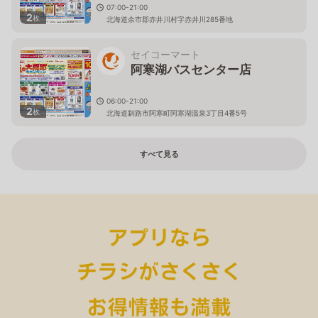
07:00-21:00
2
枚
北海道余市郡赤井川村字赤井川285番地
セイコーマート
阿寒湖バスセンター店
06:00-21:00
2
枚
北海道釧路市阿寒町阿寒湖温泉3丁目4番5号
すべて見る