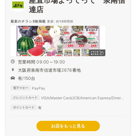
産直市場よってって 泉南信
達店
最新のチラシ3枚掲載
更新: 約15時間前
営業時間 09:00～19:00
大阪府泉南市信達市場2678番地
有/150台
PayPay
電子マネー
VISA/Master Card/JCB/American Express/Diners
クレジットカード
Club
有
ポイントカード
お店をもっと見る