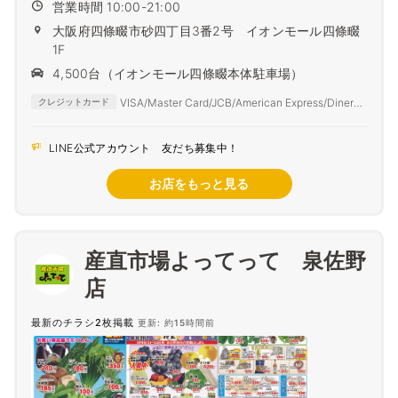
営業時間 10:00-21:00
大阪府四條畷市砂四丁目3番2号 イオンモール四條畷
1F
4,500台（イオンモール四條畷本体駐車場）
VISA/Master Card/JCB/American Express/Diners
クレジットカード
Club
LINE公式アカウント 友だち募集中！
お店をもっと見る
産直市場よってって 泉佐野
店
最新のチラシ2枚掲載
更新: 約15時間前