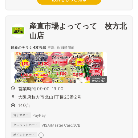
産直市場よってって 枚方北
山店
最新のチラシ4枚掲載
更新: 約15時間前
営業時間 09:00-19:00
大阪府枚方市北山1丁目23番2号
140台
PayPay
電子マネー
VISA/Master Card/JCB
クレジットカード
◯
ポイントカード