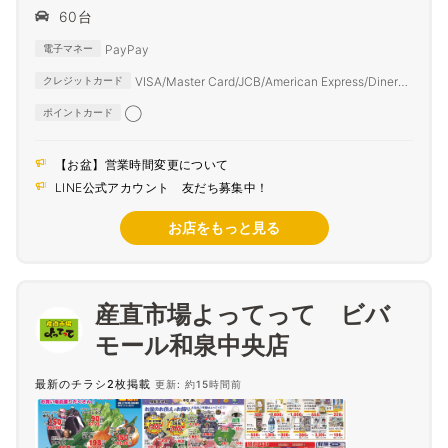
60台
PayPay
電子マネー
VISA/Master Card/JCB/American Express/Diners
クレジットカード
Club
◯
ポイントカード
【お盆】営業時間変更について
LINE公式アカウント 友だち募集中！
お店をもっと見る
産直市場よってって ビバ
モール和泉中央店
最新のチラシ2枚掲載
更新: 約15時間前