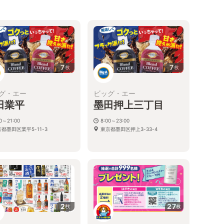
7
7
枚
枚
グ・エー
ビッグ・エー
田業平
墨田押上三丁目
00～21:00
8:00～23:00
都墨田区業平5-11-3
東京都墨田区押上3-33-4
2
27
枚
枚