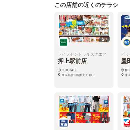
この店舗の近くのチラシ
2
枚
ライフセントラルスクエア
ビッ
押上駅前店
墨
9:30-24:00
8:
東京都墨田区押上 1-10-3
東京
8
枚