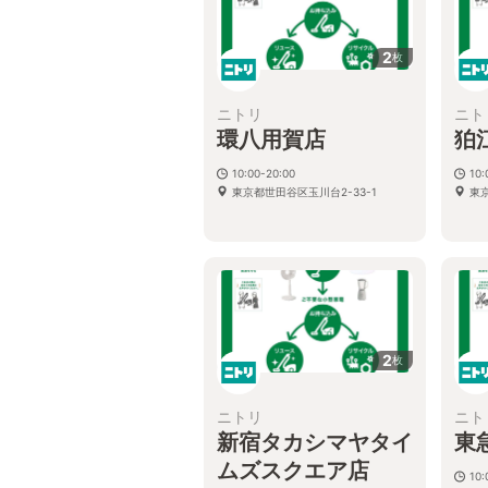
2
枚
ニトリ
ニト
環八用賀店
狛
10:00-20:00
10:
東京都世田谷区玉川台2-33-1
東
2
枚
ニトリ
ニト
新宿タカシマヤタイ
東
ムズスクエア店
10: