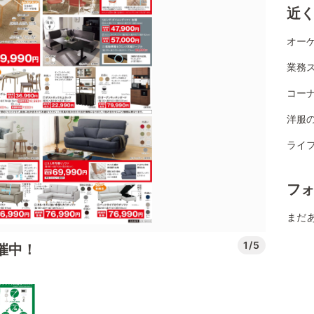
近
オーケ
業務ス
コー
洋服
ライフ
フ
まだ
1/5
開催中！