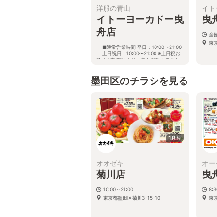
洋服の青山
イト
イトーヨーカドー曳
曳
舟店
全館
東京
■通常営業時間 平日：10:00〜21:00
土日祝日：10:00〜21:00 ※土日祝お
よび期間により、急な変動すること
がありますので 詳細はホームページ
を確認ください
墨田区のチラシを見る
東京都墨田区京島一丁目2番1号 イ
トーヨーカドー曳舟店３階
18
枚
オオゼキ
オー
菊川店
曳
10:00～21:00
8:
東京都墨田区菊川3-15-10
東京