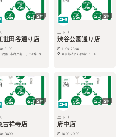
2
2
枚
枚
リ
ニトリ
江世田谷通り店
渋谷公園通り店
00-21:00
11:00-22:00
京都狛江市岩戸南二丁目4番3号
東京都渋谷区神南1-12-13
2
2
枚
枚
リ
ニトリ
急吉祥寺店
府中店
00-20:00
10:00-20:00