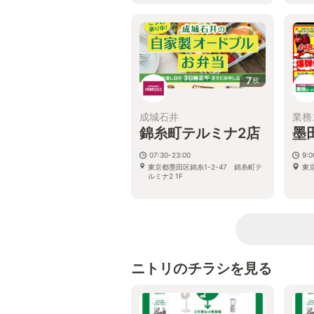
7
枚
成城石井
業務
錦糸町テルミナ2店
墨
07:30-23:00
9:
東京都墨田区錦糸1-2-47 錦糸町テ
東京
ルミナ2 1F
ニトリのチラシを見る