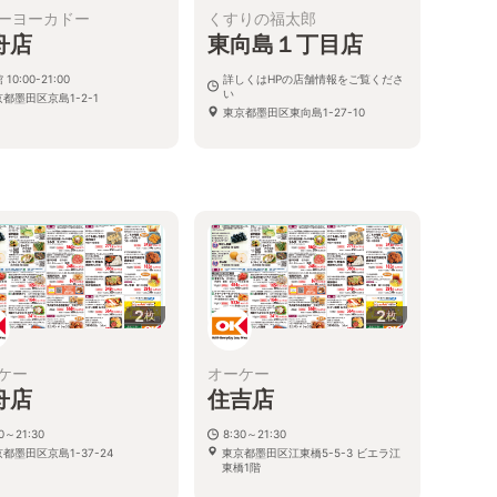
ーヨーカドー
くすりの福太郎
舟店
東向島１丁目店
 10:00-21:00
詳しくはHPの店舗情報をご覧くださ
い
都墨田区京島1-2-1
東京都墨田区東向島1-27-10
2
2
枚
枚
ケー
オーケー
舟店
住吉店
30～21:30
8:30～21:30
都墨田区京島1-37-24
東京都墨田区江東橋5-5-3 ビエラ江
東橋1階