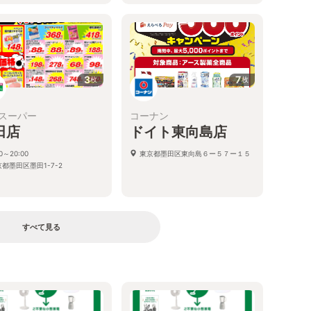
3
7
枚
枚
スーパー
コーナン
田店
ドイト東向島店
00～20:00
東京都墨田区東向島６ー５７ー１５
都墨田区墨田1-7-2
すべて見る