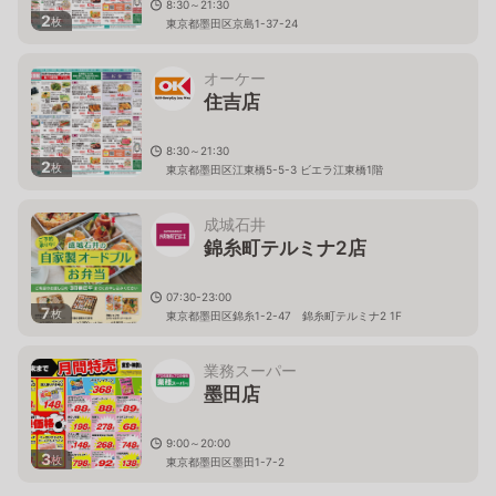
8:30～21:30
2
枚
東京都墨田区京島1-37-24
オーケー
住吉店
8:30～21:30
2
枚
東京都墨田区江東橋5-5-3 ビエラ江東橋1階
成城石井
錦糸町テルミナ2店
07:30-23:00
7
枚
東京都墨田区錦糸1-2-47 錦糸町テルミナ2 1F
業務スーパー
墨田店
9:00～20:00
3
枚
東京都墨田区墨田1-7-2