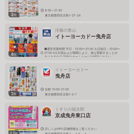
8:30～21:30
2
枚
東京都墨田区京島1-37-24
洋服の青山
イトーヨーカドー曳舟店
■通常営業時間 平日：10:00〜21:00 土日祝日：10:00〜
21:00 ※土日祝および期間により、急な変動することが
8
枚
ありますので 詳細はホームページを確認ください
東京都墨田区京島一丁目2番1号 イトーヨーカドー曳舟
店３階
イトーヨーカドー
曳舟店
全館 10:00-21:00
2
枚
東京都墨田区京島1-2-1
くすりの福太郎
京成曳舟東口店
詳しくはHPの店舗情報をご覧ください
27
枚
東京都墨田区京島１－４５－４