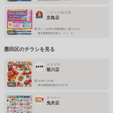
くすりの福太郎
京島店
詳しくはHPの店舗情報をご覧ください
28
枚
東京都墨田区京島３－１７－５
墨田区のチラシを見る
オオゼキ
菊川店
10:00～21:00
16
枚
東京都墨田区菊川3-15-10
オーケー
曳舟店