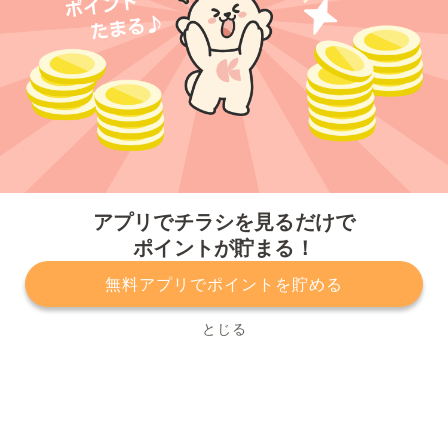
今すぐアプリをダウンロードする
アプリでチラシを見るだけで
ポイントが貯まる！
無料アプリでポイントを貯める
プライバシーポリシー
利用規約
運営会社
サービスに関してのお問い合わせ
チラシ掲載をお考えの方
とじる
Copyright© Kurashiru, Inc. All Rights Reserved.