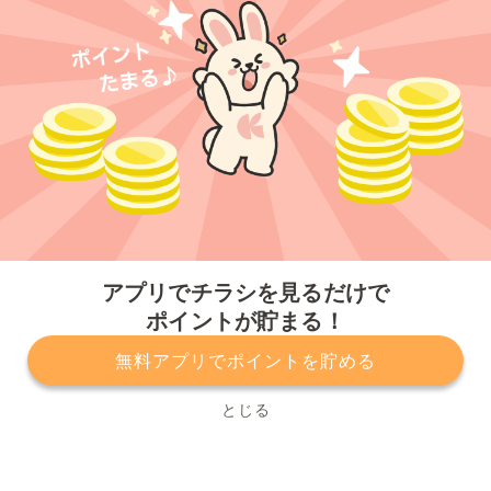
今すぐアプリをダウンロードする
アプリでチラシを見るだけで
ポイントが貯まる！
無料アプリでポイントを貯める
プライバシーポリシー
利用規約
運営会社
サービスに関してのお問い合わせ
チラシ掲載をお考えの方
とじる
Copyright© Kurashiru, Inc. All Rights Reserved.