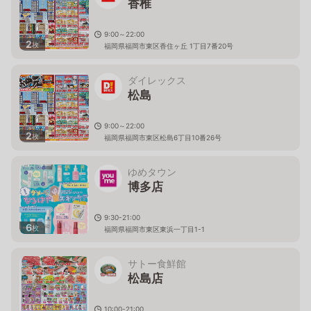
香椎
9:00～22:00
2
枚
福岡県福岡市東区香住ヶ丘 1丁目7番20号
ダイレックス
松島
9:00～22:00
2
枚
福岡県福岡市東区松島6丁目10番26号
ゆめタウン
博多店
9:30-21:00
6
枚
福岡県福岡市東区東浜一丁目1-1
サトー食鮮館
松島店
10:00-21:00