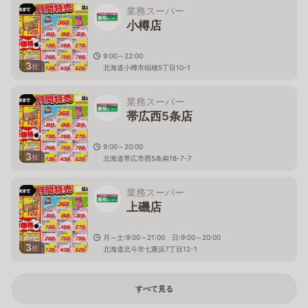
業務スーパー
小樽店
9:00～22:00
3
枚
北海道小樽市稲穂5丁目10-1
業務スーパー
帯広西5条店
9:00～20:00
3
枚
北海道帯広市西5条南18-7-7
業務スーパー
上磯店
月～土:9:00～21:00 日:9:00～20:00
3
枚
北海道北斗市七重浜7丁目12-1
すべて見る