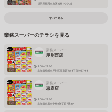
3
枚
福岡県福岡市東区松島1-30-25
すべて見る
業務スーパーのチラシを見る
業務スーパー
厚別西店
9:00～22:00
3
枚
北海道札幌市厚別区厚別西4条3丁目1067-68
業務スーパー
恵庭店
9:00～22:00
3
枚
北海道恵庭市中島町6丁目7番地4