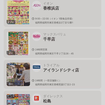
イオン
香椎浜店
9:00～22:00（イオン 1階食品売場）
27
枚
福岡県福岡市東区香椎浜3丁目12番1
マックスバリュ
千早店
24時間営業
2
枚
福岡県福岡市東区千早２丁目26－45
トライアル
アイランドシティ店
24時間（一部店舗除く）
8
枚
福岡県福岡市東区香椎照葉5丁目2-23
ダイレックス
松島