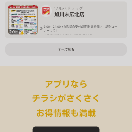
ツルハドラッグ
旭川末広北店
9:00～24:00 ※自己採血受付:調剤営業時間内・調剤コー
ナーにて！
20
枚
北海道旭川市末広1条10丁目1番20号
すべて見る