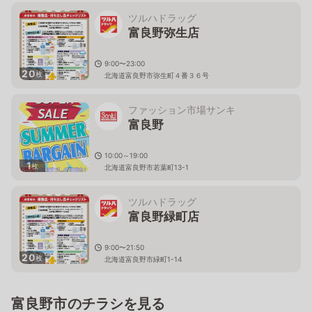
ツルハドラッグ
富良野弥生店
9:00〜23:00
20
枚
北海道富良野市弥生町４番３６号
ファッション市場サンキ
富良野
10:00～19:00
1
枚
北海道富良野市若葉町13-1
ツルハドラッグ
富良野緑町店
9:00〜21:50
20
枚
北海道富良野市緑町1-14
富良野市のチラシを見る