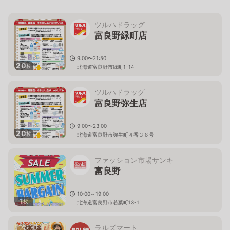
ツルハドラッグ
富良野緑町店
9:00〜21:50
20
枚
北海道富良野市緑町1-14
ツルハドラッグ
富良野弥生店
9:00〜23:00
20
枚
北海道富良野市弥生町４番３６号
ファッション市場サンキ
富良野
10:00～19:00
1
枚
北海道富良野市若葉町13-1
ラルズマート