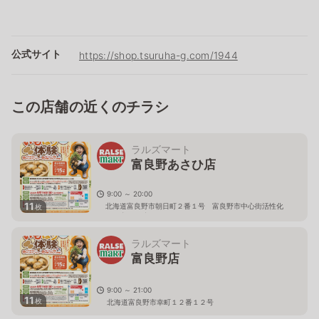
公式サイト
https://shop.tsuruha-g.com/1944
この店舗の近くのチラシ
ラルズマート
富良野あさひ店
9:00 ～ 20:00
11
北海道富良野市朝日町２番１号 富良野市中心街活性化
枚
センター ふらっと１Ｆ
ラルズマート
富良野店
9:00 ～ 21:00
11
枚
北海道富良野市幸町１２番１２号