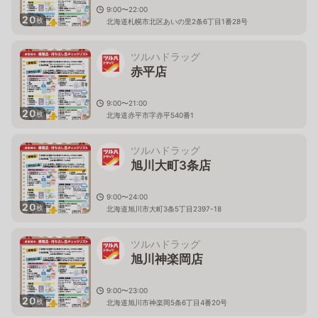
9:00〜22:00
20
枚
北海道札幌市北区あいの里2条6丁目1番28号
ツルハドラッグ
赤平店
9:00〜21:00
20
枚
北海道赤平市字赤平540番1
ツルハドラッグ
旭川大町3条店
9:00〜24:00
20
枚
北海道旭川市大町3条5丁目2397-18
ツルハドラッグ
旭川神楽岡店
9:00〜23:00
20
枚
北海道旭川市神楽岡5条6丁目4番20号