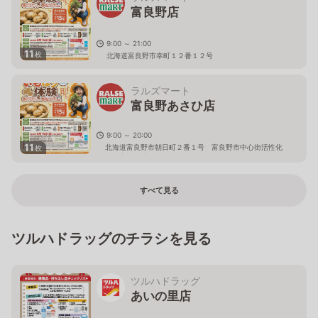
富良野店
9:00 ～ 21:00
11
枚
北海道富良野市幸町１２番１２号
ラルズマート
富良野あさひ店
9:00 ～ 20:00
11
北海道富良野市朝日町２番１号 富良野市中心街活性化
枚
センター ふらっと１Ｆ
すべて見る
ツルハドラッグのチラシを見る
ツルハドラッグ
あいの里店