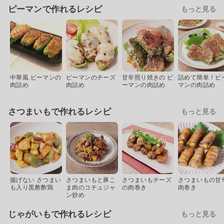
ピーマンで作れるレシピ
もっと見る
中華風 ピーマンの
ピーマンのチーズ
甘辛照り焼きの ピ
詰めて簡単！ピ
肉詰め
肉詰め
ーマンの肉詰め
マンの肉詰め
さつまいもで作れるレシピ
もっと見る
揚げない さつまい
さつまいもと豚こ
さつまいもチーズ
さつまいもの甘
も入り黒酢酢鶏
ま肉のコチュジャ
の肉巻き
肉巻き
ン炒め
じゃがいもで作れるレシピ
もっと見る