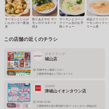
サーモンとじゃが
彩りあざやか サー
サーモンとコーン
絶品クリーミー 
いものバター醤油
モンのマヨネーズ
クリーム缶のお手
ーモンのトマト
煮
焼き
軽シチュー
リーム煮
この店舗の近くのチラシ
スギドラッグ
城山店
店舗HPをご確認ください
2
枚
三重県津市城山１丁目１６ー３１
Joshin
津城山イオンタウン店
10:00-21:00
15
枚
三重県津市久居小野辺町1130-7 イオンタウン津城山2F