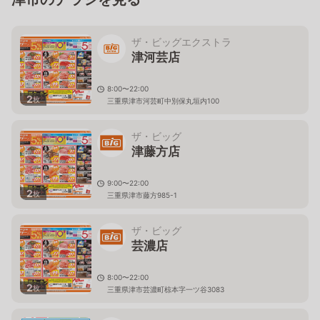
ザ・ビッグエクストラ
津河芸店
8:00〜22:00
2
枚
三重県津市河芸町中別保丸垣内100
ザ・ビッグ
津藤方店
9:00〜22:00
2
枚
三重県津市藤方985-1
ザ・ビッグ
芸濃店
8:00〜22:00
2
枚
三重県津市芸濃町椋本字一ツ谷3083