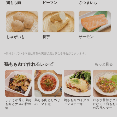
鶏もも肉
ピーマン
さつまいも
じゃがいも
長芋
サーモン
※明細されている内容は店舗の実売状況と異なる場合がございます。
鶏もも肉で作れるレシピ
もっと見る
しょうが香る 鶏も
鶏もも肉としめじ
鶏もも肉のイタリ
わさび醤油がク
も肉とナスの炒め
のトマト煮
アンステーキ
になる！鶏もも
物
の和風ソテー