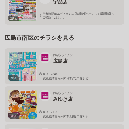
宇品店
営業時間はエディオンの店舗情報ページにて最新情報を
ご確認ください。
46
枚
広島県広島市南区宇品西2-16-51
広島市南区のチラシを見る
ゆめタウン
広島店
9:00-23:00
9
枚
広島県広島市南区皆実町2丁目8-17
ゆめタウン
みゆき店
9:00-21:00
4
枚
広島県広島市南区宇品西6丁目7-14