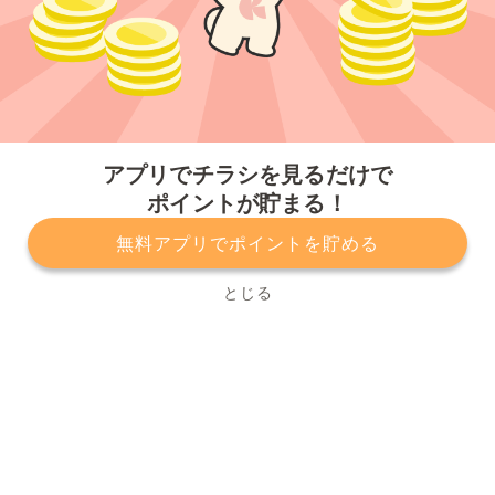
今すぐアプリをダウンロードする
アプリでチラシを見るだけで
ポイントが貯まる！
無料アプリでポイントを貯める
プライバシーポリシー
利用規約
運営会社
サービスに関してのお問い合わせ
チラシ掲載をお考えの方
とじる
Copyright© Kurashiru, Inc. All Rights Reserved.