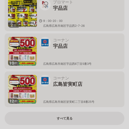
プロマート
宇品店
9：00-20：00
2
枚
広島県広島市南区宇品西2-7-26
コーナン
宇品店
10
枚
広島県広島市南区宇品西6丁目5番3号
コーナン
広島皆実町店
12
枚
広島県広島市南区皆実町二丁目8番25号
すべて見る