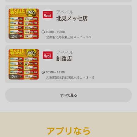
アベイル
北見メッセ店
10:00～19:00
2
枚
北海道北見市東三輪４－７－１２
アベイル
釧路店
10:00～19:00
2
枚
北海道釧路郡釧路町木場１－３－５
すべて見る