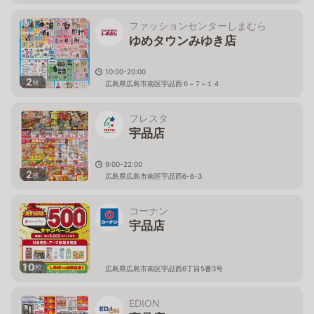
ファッションセンターしまむら
ゆめタウンみゆき店
10:00-20:00
2
枚
広島県広島市南区宇品西６−７−１４
フレスタ
宇品店
9:00-22:00
2
枚
広島県広島市南区宇品西6-6-3
コーナン
宇品店
10
枚
広島県広島市南区宇品西6丁目5番3号
EDION