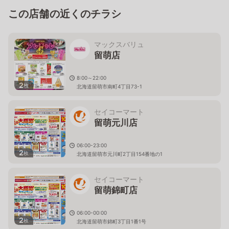
この店舗の近くのチラシ
マックスバリュ
留萌店
8:00～22:00
2
枚
北海道留萌市南町4丁目73-1
セイコーマート
留萌元川店
06:00-23:00
2
枚
北海道留萌市元川町2丁目154番地の1
セイコーマート
留萌錦町店
06:00-00:00
2
枚
北海道留萌市錦町3丁目1番1号