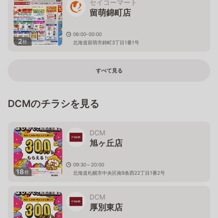
セイコーマート
留萌錦町店
06:00-00:00
2
枚
北海道留萌市錦町3丁目1番1号
すべて見る
DCMのチラシを見る
DCM
旭ヶ丘店
09:30～20:00
18
枚
北海道札幌市中央区南9条西22丁目1番2号
DCM
厚別東店