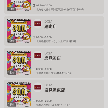
09:30～20:00
19
枚
北海道札幌市厚別区厚別東5条1丁目2番10号
DCM
網走店
09:30～20:00
19
枚
北海道網走市つくしケ丘1丁目1番5号
DCM
岩見沢店
09:30～20:00
18
枚
北海道岩見沢市大和1条8丁目6番
DCM
岩見沢東店
09:30～20:00
18
枚
北海道岩見沢市2条東12丁目1-1