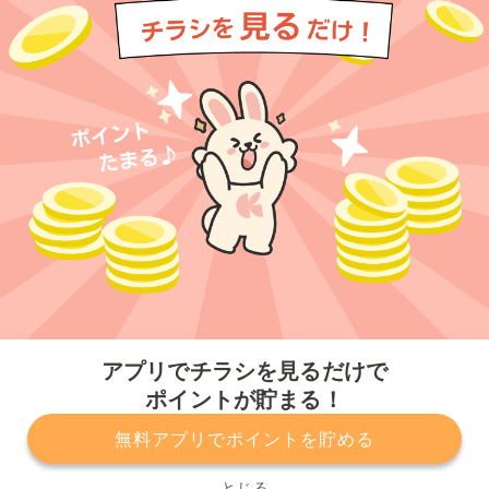
今すぐアプリをダウンロードする
アプリでチラシを見るだけで
ポイントが貯まる！
無料アプリでポイントを貯める
プライバシーポリシー
利用規約
運営会社
サービスに関してのお問い合わせ
チラシ掲載をお考えの方
とじる