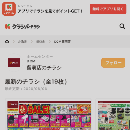
北海道
留萌市
DCM 留萌店
ホームセンター
DCM
フォロー
留萌店のチラシ
最新のチラシ（全19枚）
最終更新：2026/08/06