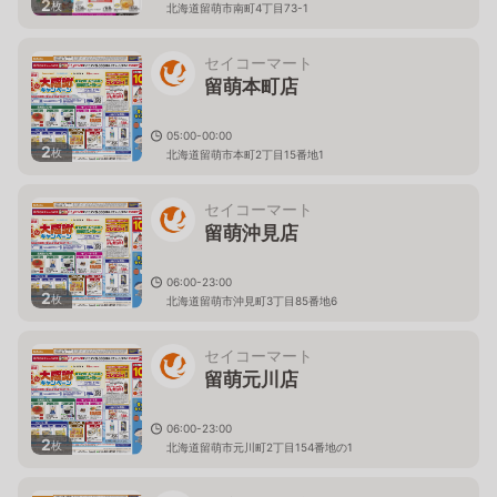
2
枚
北海道留萌市南町4丁目73-1
セイコーマート
留萌本町店
05:00-00:00
2
枚
北海道留萌市本町2丁目15番地1
セイコーマート
留萌沖見店
06:00-23:00
2
枚
北海道留萌市沖見町3丁目85番地6
セイコーマート
留萌元川店
06:00-23:00
2
枚
北海道留萌市元川町2丁目154番地の1