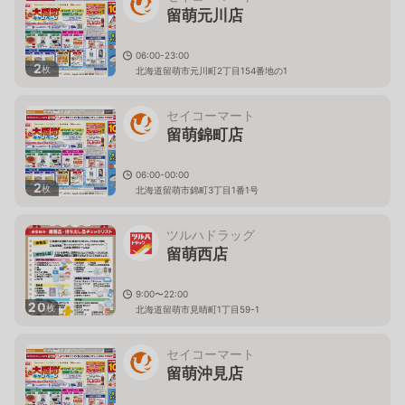
留萌元川店
06:00-23:00
2
枚
北海道留萌市元川町2丁目154番地の1
セイコーマート
留萌錦町店
06:00-00:00
2
枚
北海道留萌市錦町3丁目1番1号
ツルハドラッグ
留萌西店
9:00〜22:00
20
枚
北海道留萌市見晴町1丁目59-1
セイコーマート
留萌沖見店