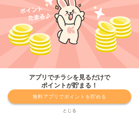
今すぐアプリをダウンロードする
アプリでチラシを見るだけで
ポイントが貯まる！
無料アプリでポイントを貯める
プライバシーポリシー
利用規約
運営会社
サービスに関してのお問い合わせ
チラシ掲載をお考えの方
とじる
Copyright© Kurashiru, Inc. All Rights Reserved.