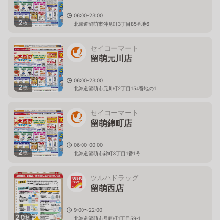
06:00-23:00
2
枚
北海道留萌市沖見町3丁目85番地6
セイコーマート
留萌元川店
06:00-23:00
2
枚
北海道留萌市元川町2丁目154番地の1
セイコーマート
留萌錦町店
06:00-00:00
2
枚
北海道留萌市錦町3丁目1番1号
ツルハドラッグ
留萌西店
9:00〜22:00
20
枚
北海道留萌市見晴町1丁目59-1