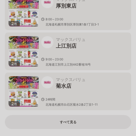
厚別東店
8:00～23:00
2
枚
北海道札幌市厚別区厚別東1条1丁目3-1
マックスバリュ
上江別店
9:00～23:00
2
枚
北海道江別市上江別442番地16号
マックスバリュ
菊水店
24時間
2
枚
北海道札幌市白石区菊水2条2丁目1-11
すべて見る