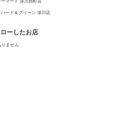
コーマート 深川西町店
リハード＆グリーン 深川店
ォローしたお店
ありません