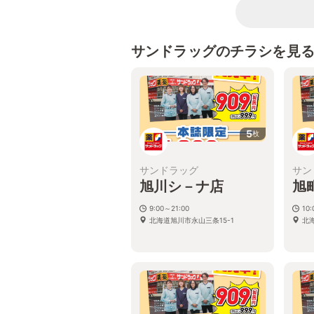
サンドラッグのチラシを見
5
枚
サンドラッグ
サン
旭川シ－ナ店
旭
9:00～21:00
10
北海道旭川市永山三条15-1
北