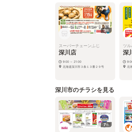
9
枚
スーパーチェーンふじ
ツル
深川店
深
9:00 ～ 21:00
9:
北海道深川市３条１３番２９号
北
深川市のチラシを見る
7
枚