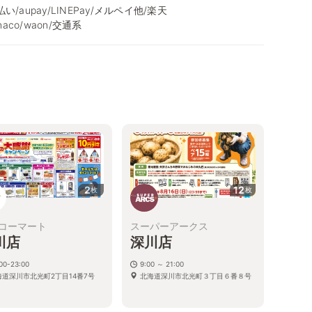
ⅾ払い/aupay/LINEPay/メルペイ他/楽天
nanaco/waon/交通系
2
12
枚
枚
コーマート
スーパーアークス
川店
深川店
00-23:00
9:00 ～ 21:00
海道深川市北光町2丁目14番7号
北海道深川市北光町３丁目６番８号