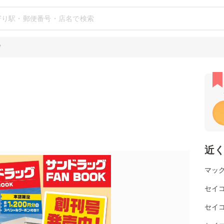
店
近
マッ
セイ
セイ