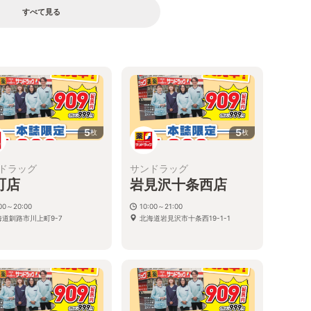
すべて見る
る
5
5
枚
枚
ドラッグ
サンドラッグ
町店
岩見沢十条西店
:00～20:00
10:00～21:00
海道釧路市川上町9-7
北海道岩見沢市十条西19-1-1