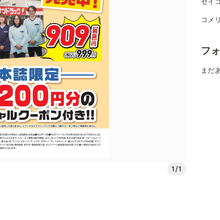
セイ
コメ
フ
まだ
1/1