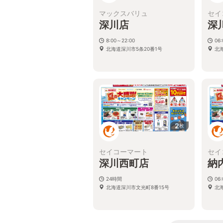
マックスバリュ
セイ
深川店
深
8:00～22:00
06:
北海道深川市5条20番1号
北
2
枚
セイコーマート
セイ
深川西町店
納
24時間
06:
北海道深川市文光町8番15号
北