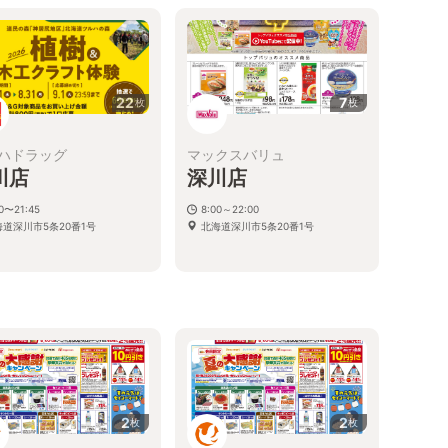
22
7
枚
枚
ハドラッグ
マックスバリュ
川店
深川店
00〜21:45
8:00～22:00
海道深川市5条20番1号
北海道深川市5条20番1号
2
2
枚
枚