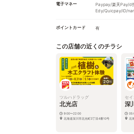
電子マネー
Paypay/楽天Pay/
Edy/Quicpay/iD/
ポイントカード
有
この店舗の近くのチラシ
20
枚
ツルハドラッグ
セイ
北光店
深
9:00〜22:00
05:
北海道深川市北光町3丁目4番10号
北