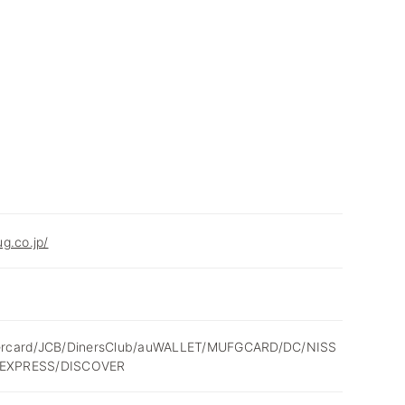
g.co.jp/
ercard/JCB/DinersClub/auWALLET/MUFGCARD/DC/NISS
EXPRESS/DISCOVER