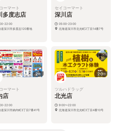
コーマート
セイコーマート
川多度志店
深川店
00-22:00
05:00-23:00
海道深川市多度志120番地
北海道深川市北光町2丁目14番7号
2
20
枚
枚
コーマート
ツルハドラッグ
内店
北光店
00-22:00
9:00〜22:00
海道深川市納内町3丁目7番41号
北海道深川市北光町3丁目4番10号