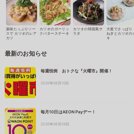
薬味たっぷりソー
カツオのガーリッ
カツオの韓国風サ
大葉でさっぱり
スで カツオのレア
クバターステーキ
ラダ
ねぎとカツオの
カツ
キ
最新のお知らせ
毎週恒例 おトクな『火曜市』開催！
2026年08月10日
毎月10日はAEON Payデー！
2026年08月09日