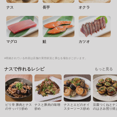
ナス
長芋
オクラ
マグロ
鮭
カツオ
※明細されている内容は店舗の実売状況と異なる場合がございます。
ナスで作れるレシピ
もっと見る
ピリ辛 豚肉とナス
ナスと豚肉の味噌
ナスとエビのオイ
豆腐つくねとナ
のサッパリ炒め
炒め
スターソース炒め
のはさみ照り焼