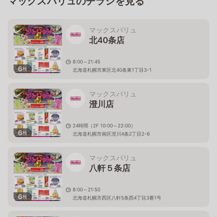
マックスバリュのチラシを見る
マックスバリュ
北40条店
8:00～21:45
6
枚
北海道札幌市東区北40条東1丁目3-1
マックスバリュ
澄川店
24時間（2F 10:00～22:00）
6
枚
北海道札幌市南区澄川4条2丁目2-6
マックスバリュ
八軒５条店
8:00～21:50
6
枚
北海道札幌市西区八軒5条西4丁目3番1号