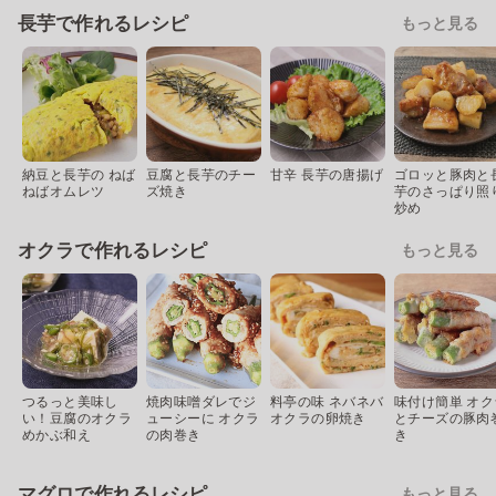
長芋で作れるレシピ
もっと見る
納豆と長芋の ねば
豆腐と長芋のチー
甘辛 長芋の唐揚げ
ゴロッと豚肉と
ねばオムレツ
ズ焼き
芋のさっぱり照
炒め
オクラで作れるレシピ
もっと見る
つるっと美味し
焼肉味噌ダレでジ
料亭の味 ネバネバ
味付け簡単 オク
い！豆腐のオクラ
ューシーに オクラ
オクラの卵焼き
とチーズの豚肉
めかぶ和え
の肉巻き
き
マグロで作れるレシピ
もっと見る