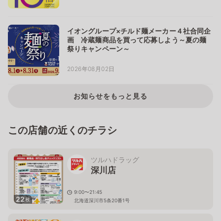
イオングループ×チルド麺メーカー４社合同企
画 冷蔵麺商品を買って応募しよう～夏の麺
祭りキャンペーン～
2026年08月02日
お知らせをもっと見る
この店舗の近くのチラシ
ツルハドラッグ
深川店
9:00〜21:45
22
枚
北海道深川市5条20番1号