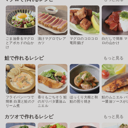
ごま油香るマグロ
漬けマグロでレア
マグロのコロコロ
白だしで簡単 マ
とアボカドの山か
カツ
竜田揚げ
ロの山かけ
け
鮭で作れるレシピ
もっと見る
フライパン一つで
香りもごちそう 鮭
ほっくり大根と秋
鮭のムニエル バ
簡単 白菜と鮭のク
のガリバタ醤油ム
鮭の照り焼き
ー醤油ソースが
リーム煮
ニエル
カツオで作れるレシピ
もっと見る