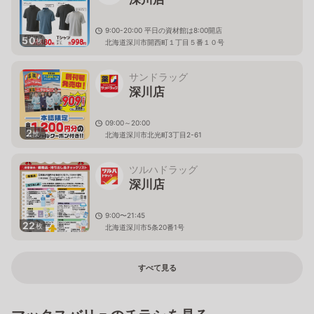
9:00-20:00 平日の資材館は8:00開店
50
枚
北海道深川市開西町１丁目５番１０号
サンドラッグ
深川店
09:00～20:00
2
枚
北海道深川市北光町3丁目2-61
ツルハドラッグ
深川店
9:00〜21:45
22
枚
北海道深川市5条20番1号
すべて見る