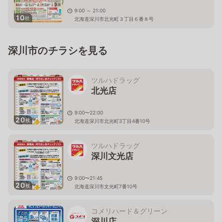
9:00 ～ 21:00
10
枚
北海道深川市北光町３丁目６番８号
深川市のチラシを見る
ツルハドラッグ
北光店
9:00〜22:00
20
枚
北海道深川市北光町3丁目4番10号
ツルハドラッグ
深川文光店
9:00〜21:45
20
枚
北海道深川市文光町7番10号
コメリハード＆グリーン
深川店