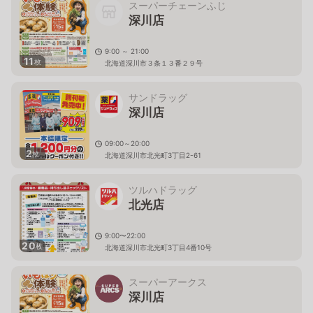
スーパーチェーンふじ
深川店
9:00 ～ 21:00
11
枚
北海道深川市３条１３番２９号
サンドラッグ
深川店
09:00～20:00
2
枚
北海道深川市北光町3丁目2-61
ツルハドラッグ
北光店
9:00〜22:00
20
枚
北海道深川市北光町3丁目4番10号
スーパーアークス
深川店