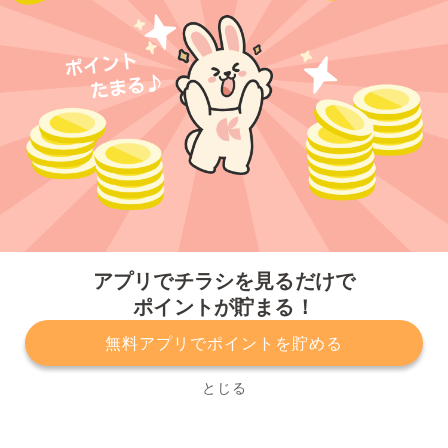
今すぐアプリをダウンロードする
アプリでチラシを見るだけで
ポイントが貯まる！
無料アプリでポイントを貯める
プライバシーポリシー
利用規約
運営会社
サービスに関してのお問い合わせ
チラシ掲載をお考えの方
とじる
Copyright© Kurashiru, Inc. All Rights Reserved.