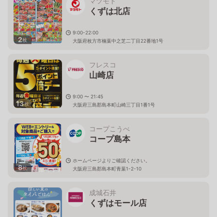
マツモト
くずは北店
9:00-22:00
2
枚
大阪府枚方市楠葉中之芝二丁目22番地1号
フレスコ
山崎店
9:00 〜 21:45
13
枚
大阪府三島郡島本町山崎三丁目1番1号
コープこうべ
コープ島本
ホームページよりご確認ください。
8
枚
大阪府三島郡島本町青葉1-2-10
成城石井
くずはモール店