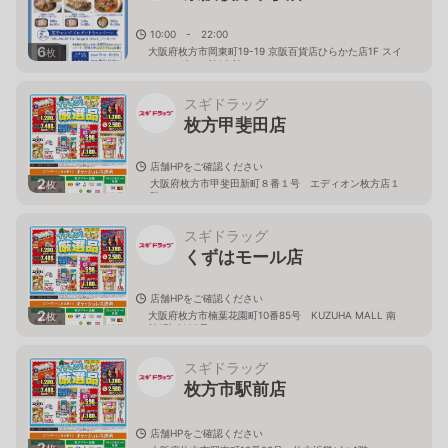
10:00 - 22:00
6
大阪府枚方市岡東町19-19 京阪百貨店ひらかた店1F スイ
枚
ーツ＆ギフト館(東館
スギドラッグ
枚方甲斐田店
店舗HPをご確認ください
2
大阪府枚方市甲斐田新町８番１号 エディオン枚方店１
枚
階
スギドラッグ
くずはモール店
店舗HPをご確認ください
2
大阪府枚方市楠葉花園町10番85号 KUZUHA MALL 南
枚
館1階 S103号
スギドラッグ
枚方市駅前店
店舗HPをご確認ください
2
枚