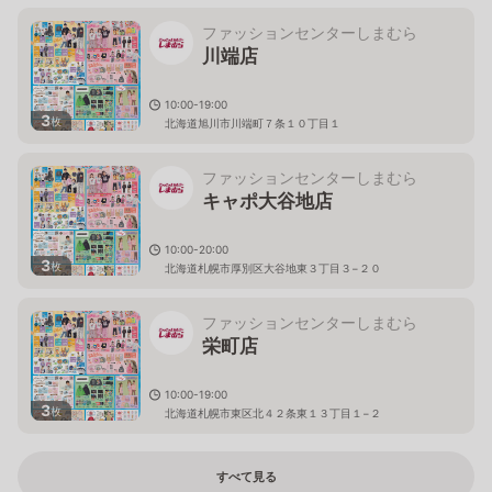
ファッションセンターしまむら
川端店
10:00-19:00
3
枚
北海道旭川市川端町７条１０丁目１
ファッションセンターしまむら
キャポ大谷地店
10:00-20:00
3
枚
北海道札幌市厚別区大谷地東３丁目３−２０
ファッションセンターしまむら
栄町店
10:00-19:00
3
枚
北海道札幌市東区北４２条東１３丁目１−２
すべて見る