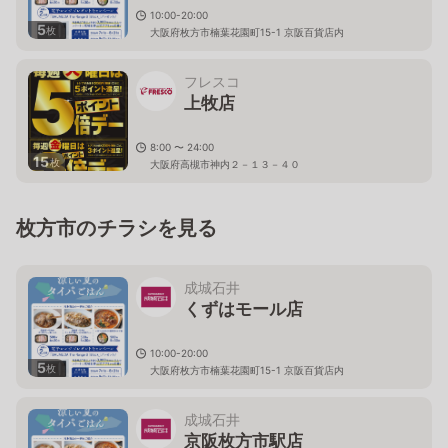
10:00-20:00
5
枚
大阪府枚方市楠葉花園町15-1 京阪百貨店内
フレスコ
上牧店
8:00 〜 24:00
15
枚
大阪府高槻市神内２－１３－４０
枚方市のチラシを見る
成城石井
くずはモール店
10:00-20:00
5
枚
大阪府枚方市楠葉花園町15-1 京阪百貨店内
成城石井
京阪枚方市駅店