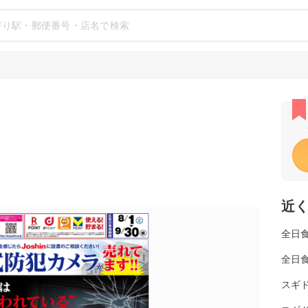
近
全日
全日
スギ