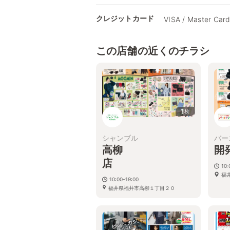
クレジットカード
VISA / Master Card
この店舗の近くのチラシ
1
枚
シャンブル
バー
高柳
開
10:
福
10:00-19:00
福井県福井市高柳１丁目２０