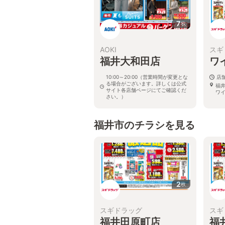
7
枚
AOKI
スギ
福井大和田店
ワ
10:00～20:00（営業時間が変更とな
店
る場合がございます。詳しくは公式
福
サイト各店舗ページにてご確認くだ
ワ
さい。）
福井県福井市大和田1丁目1406
福井市のチラシを見る
2
枚
スギドラッグ
スギ
福井田原町店
福