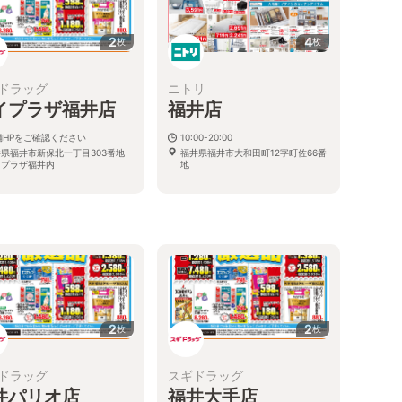
2
4
枚
枚
ドラッグ
ニトリ
イプラザ福井店
福井店
舗HPをご確認ください
10:00-20:00
井県福井市新保北一丁目303番地
福井県福井市大和田町12字町佐66番
イプラザ福井内
地
2
2
枚
枚
ドラッグ
スギドラッグ
井パリオ店
福井大手店