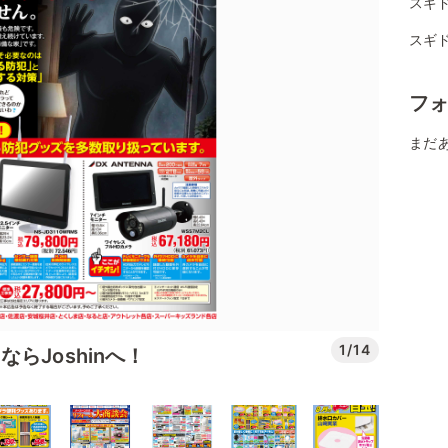
スギ
スギ
フ
まだ
1/14
らJoshinへ！