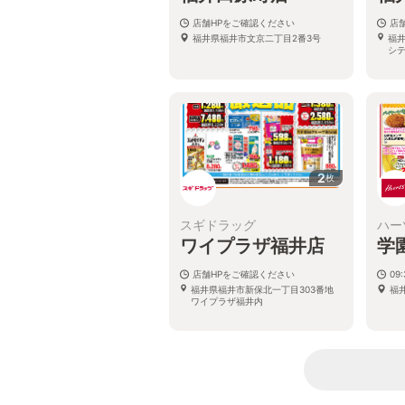
店舗HPをご確認ください
店
福井県福井市文京二丁目2番3号
福井
シ
2
枚
スギドラッグ
ハー
ワイプラザ福井店
学
店舗HPをご確認ください
09:
福井県福井市新保北一丁目303番地
福
ワイプラザ福井内