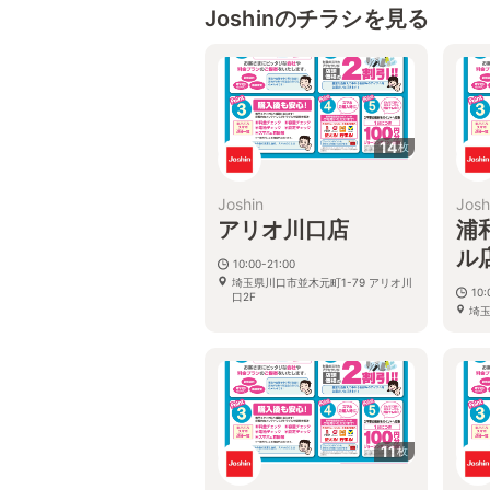
Joshinのチラシを見る
14
枚
Joshin
Josh
アリオ川口店
浦
ル
10:00-21:00
埼玉県川口市並木元町1-79 アリオ川
10:
口2F
埼玉
オン
11
枚