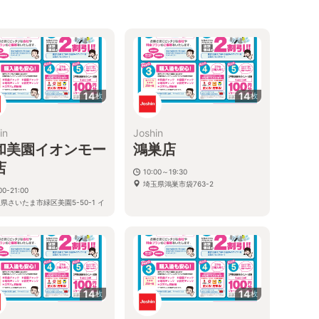
14
14
枚
枚
in
Joshin
和美園イオンモー
鴻巣店
店
10:00～19:30
埼玉県鴻巣市袋763-2
00-21:00
県さいたま市緑区美園5-50-1 イ
モール浦和美園1F
14
14
枚
枚