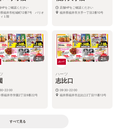
舗HPをご確認ください
店舗HPをご確認ください
県福井市松城町12番7号 パリオ
福井県福井市大手一丁目2番10号
ティ１階
2
2
枚
枚
ツ
ハーツ
園
志比口
30-22:00
09:30-22:00
井県福井市学園2丁目9番22号
福井県福井市志比口2丁目11番13号
すべて見る