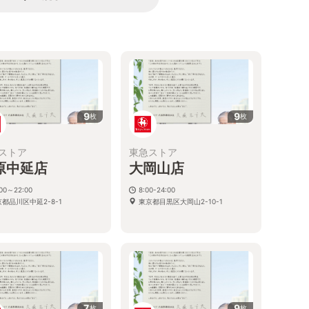
9
9
枚
枚
ストア
東急ストア
原中延店
大岡山店
:00～22:00
8:00-24:00
都品川区中延2-8-1
東京都目黒区大岡山2-10-1
7
9
枚
枚