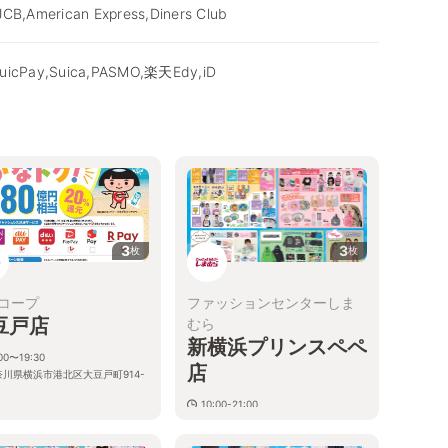
JCB,American Express,Diners Club
icPay,Suica,PASMO,楽天Edy,iD
3
3
枚
枚
コープ
ファッションセンターしま
豆戸店
むら
新横浜プリンスペペ
00〜19:30
店
奈川県横浜市港北区大豆戸町914-
10:00-21:00
神奈川県横浜市港北区新横浜３−４