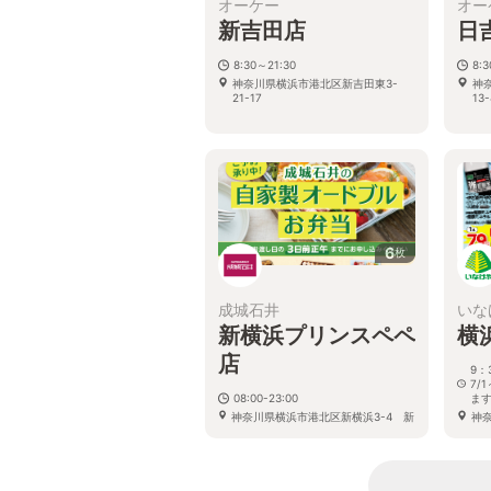
オーケー
オー
新吉田店
日
8:30～21:30
8:
神奈川県横浜市港北区新吉田東3-
神
21-17
13-
6
枚
成城石井
いな
新横浜プリンスペペ
横
店
9：
7/
08:00-23:00
ま
神奈川県横浜市港北区新横浜3-4 新
神
横浜プリンスペペ1F
－1