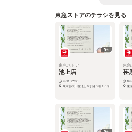
東急ストアのチラシを見る
9
枚
東急ストア
東急
池上店
荏
9:00-22:00
09
東京都大田区池上６丁目３番１０号
東京
9
枚