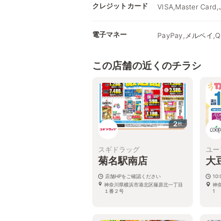
クレジットカード
VISA,Master Card,
電子マネー
PayPay,メルペイ,Qu
この店舗の近くのチラシ
2
枚
スギドラッグ
ユー
菊名駅南店
大
店舗HPをご確認ください
10:
神奈川県横浜市港北区篠原北一丁目
神
１番２号
1