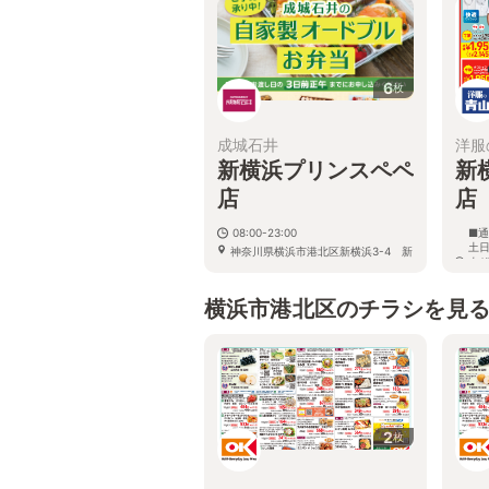
6
枚
成城石井
洋服
新横浜プリンスペペ
新
店
店
08:00-23:00
■通
土日
神奈川県横浜市港北区新横浜3-4 新
よ
横浜プリンスペペ1F
が
を
横浜市港北区のチラシを見
神奈
横
2
枚