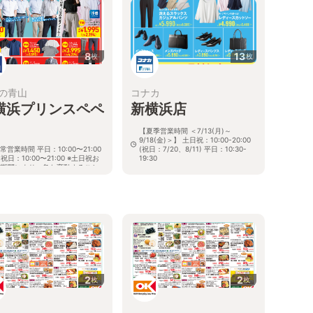
8
13
枚
枚
の青山
コナカ
横浜プリンスペペ
新横浜店
【夏季営業時間 ＜7/13(月)～
9/18(金)＞】 土日祝：10:00-20:00
常営業時間 平日：10:00〜21:00
(祝日：7/20、8/11) 平日：10:30-
祝日：10:00〜21:00 ※土日祝お
19:30
び期間により、急な変動すること
神奈川県横浜市港北区新横浜3-8-11
ありますので 詳細はホームページ
メットライフ新横浜ビル
確認ください
る
川県横浜市港北区新横浜3-4 新
浜プリンスペペ2階
2
2
枚
枚