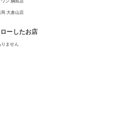
ワン 綱島店
局 大倉山店
ォローしたお店
ありません