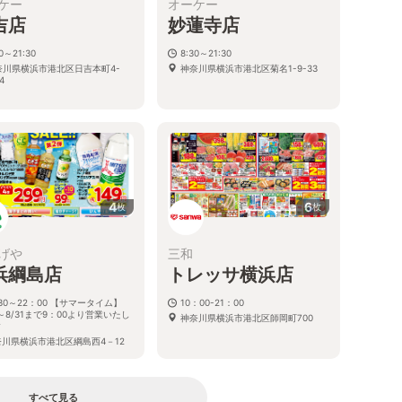
ケー
オーケー
吉店
妙蓮寺店
30～21:30
8:30～21:30
奈川県横浜市港北区日吉本町4-
神奈川県横浜市港北区菊名1-9-33
4
4
6
枚
枚
げや
三和
浜綱島店
トレッサ横浜店
30～22：00 【サマータイム】
10：00-21：00
1～8/31まで9：00より営業いたし
神奈川県横浜市港北区師岡町700
す
奈川県横浜市港北区綱島西4－12
8
すべて見る