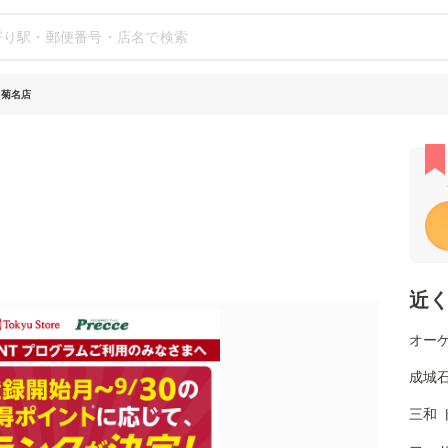
 菊名店
近
オーケ
成城
三和 