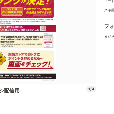
フード
スギ薬
フ
まだ
1/4
ラシ配信用