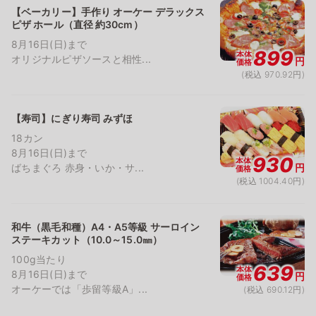
【ベーカリー】手作り オーケー デラックス
ピザ ホール（直径 約30cm）
8月16日(日)まで
899
本体
オリジナルピザソースと相性...
円
価格
(税込 970.92円)
【寿司】にぎり寿司 みずほ
18カン
8月16日(日)まで
930
本体
ばちまぐろ 赤身・いか・サ...
円
価格
(税込 1004.40円)
和牛（黒毛和種）A4・A5等級 サーロイン
ステーキカット（10.0～15.0㎜）
100g当たり
639
本体
8月16日(日)まで
円
価格
オーケーでは「歩留等級A」...
(税込 690.12円)