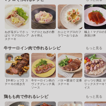
ねぎ塩ダレでさっ
マグロとねぎの酢
かぶとマグロのフ
極上！マグロの
ぱり マグロのレア
みそ和え
ラワーおつまみ
身漬け丼
ステーキ
牛サーロイン肉で作れるレシピ
もっと見る
【中村シェフ】ス
牛サーロイン肉の
バター醤油で 定番
がっつり満足 ガ
テーキの焼き方
ヴィナグレッチ風
ステーキ
リックステーキ
ソース
イス
鶏もも肉で作れるレシピ
もっと見る