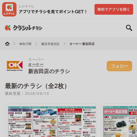
神奈川県
横浜市港北区
オーケー 新吉田店
スーパー
オーケー
フォロー
新吉田店のチラシ
最新のチラシ（全2枚）
最終更新：2026/08/10