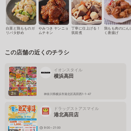
白菜と鶏もものガ
やみつき ヤンニョ
丁寧に仕上げる！
鶏もも肉のにん
リバタ炒め
ムチキン
筑前煮
く唐揚げ
この店舗の近くのチラシ
イオンスタイル
横浜高田
2
枚
神奈川県横浜市港北区高田西1-1-47
ドラッグストアスマイル
港北高田店
9:00～21:00