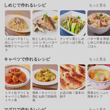
しめじで作れるレシピ
もっと見る
これはハマる！し
鮭としめじのムニ
チンゲン菜としめ
バター香る 秋鮭
めじとベーコンの
エル レモンバター
じのさっぱり和え
しめじの炊き込
味噌クリームパス
ソースを添えて
ごはん
タ
キャベツで作れるレシピ
もっと見る
トマト缶でつくる
簡単！キャベツと
お店の味！基本の
野菜がたっぷり
キャベツと鶏肉の
鶏むね肉で回鍋肉
餃子
簡単ポトフ
トマト煮
風
マグロで作れるレシピ
もっと見る