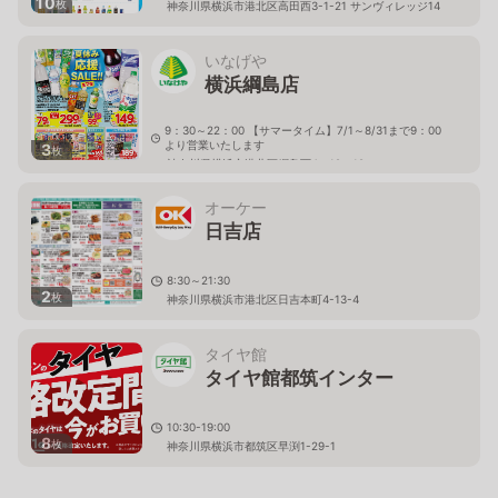
10
枚
神奈川県横浜市港北区高田西3-1-21 サンヴィレッジ14
いなげや
横浜綱島店
9：30～22：00 【サマータイム】7/1～8/31まで9：00
より営業いたします
3
枚
神奈川県横浜市港北区綱島西4－12－18
オーケー
日吉店
8:30～21:30
2
枚
神奈川県横浜市港北区日吉本町4-13-4
タイヤ館
タイヤ館都筑インター
10:30-19:00
8
枚
神奈川県横浜市都筑区早渕1-29-1