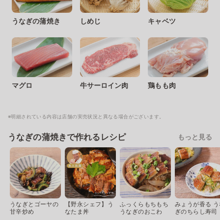
うなぎの蒲焼き
しめじ
キャベツ
マグロ
牛サーロイン肉
鶏もも肉
※明細されている内容は店舗の実売状況と異なる場合がございます。
うなぎの蒲焼きで作れるレシピ
もっと見る
うなぎとゴーヤの
【野永シェフ】う
ふっくらもちもち
みょうが香る う
甘辛炒め
なたま丼
うなぎのおこわ
ぎのちらし寿司