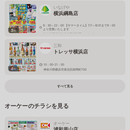
いなげや
横浜綱島店
9：30～22：00 【サマータイム】7/1～8/31まで9：00
より営業いたします
3
枚
神奈川県横浜市港北区綱島西4－12－18
三和
トレッサ横浜店
10：00-21：00
4
枚
神奈川県横浜市港北区師岡町700
すべて見る
オーケーのチラシを見る
オーケー
浦和原山店