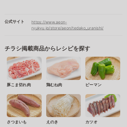
公式サイト
https://www.aeon-
ryukyu.jp/store/aeon/tedako_uranishi/
チラシ掲載商品からレシピを探す
豚こま切れ肉
鶏むね肉
ピーマン
さつまいも
えのき
カツオ