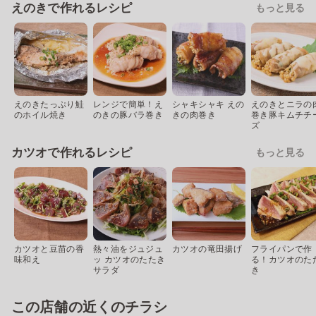
えのきで作れるレシピ
もっと見る
えのきたっぷり鮭
レンジで簡単！え
シャキシャキ えの
えのきとニラの
のホイル焼き
のきの豚バラ巻き
きの肉巻き
巻き豚キムチチ
ズ
カツオで作れるレシピ
もっと見る
カツオと豆苗の香
熱々油をジュジュ
カツオの竜田揚げ
フライパンで作
味和え
ッ カツオのたたき
る！カツオのた
サラダ
き
この店舗の近くのチラシ