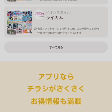
イオンスタイル
ライカム
食品：あさ8時～よる11時 その他：あさ9時〜よる10時
2
枚
沖縄県中頭郡北中城村字ライカム1番地
すべて見る