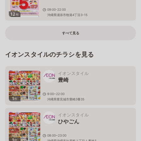
09:00-22:00
12
枚
沖縄県浦添市牧港4丁目3-15
すべて見る
イオンスタイルのチラシを見る
イオンスタイル
豊崎
9:00~22:00
1
枚
沖縄県豊見城市豊崎3番35
イオンスタイル
ひやごん
08:00~23:00
1
枚
沖縄県沖縄市比屋根２丁目１番地3