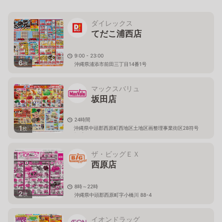
ダイレックス
てだこ浦西店
9:00 - 23:00
6
枚
沖縄県浦添市前田三丁目14番1号
マックスバリュ
坂田店
24時間
1
沖縄県中頭郡西原町西地区土地区画整理事業街区28符号
枚
1、2
ザ・ビッグＥＸ
西原店
8時～22時
2
枚
沖縄県中頭郡西原町字小橋川 88-4
イオンドラッグ