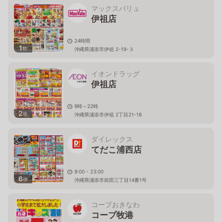
マックスバリュ
伊祖店
24時間
1
枚
沖縄県浦添市伊祖 2-19-３
イオンドラッグ
伊祖店
9時～22時
2
枚
沖縄県浦添市伊祖 2丁目21-18
ダイレックス
てだこ浦西店
9:00 - 23:00
6
枚
沖縄県浦添市前田三丁目14番1号
コープおきなわ
コープ牧港