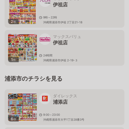
伊祖店
9時～22時
2
枚
沖縄県浦添市伊祖 2丁目21-18
マックスバリュ
伊祖店
24時間
1
枚
沖縄県浦添市伊祖 2-19-３
浦添市のチラシを見る
ダイレックス
浦添店
9:00～23:00
6
枚
沖縄県浦添市大平1丁目28番3号