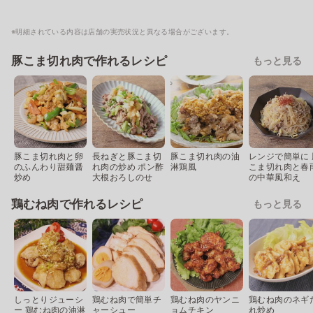
※明細されている内容は店舗の実売状況と異なる場合がございます。
豚こま切れ肉で作れるレシピ
もっと見る
豚こま切れ肉と卵
長ねぎと豚こま切
豚こま切れ肉の油
レンジで簡単に 
のふんわり甜麺醤
れ肉の炒め ポン酢
淋鶏風
こま切れ肉と春
炒め
大根おろしのせ
の中華風和え
鶏むね肉で作れるレシピ
もっと見る
しっとりジューシ
鶏むね肉で簡単チ
鶏むね肉のヤンニ
鶏むね肉のネギ
ー 鶏むね肉の油淋
ャーシュー
ョムチキン
れ炒め