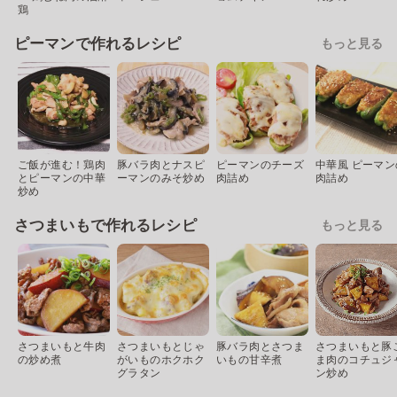
鶏
ピーマンで作れるレシピ
もっと見る
ご飯が進む！鶏肉
豚バラ肉とナスピ
ピーマンのチーズ
中華風 ピーマン
とピーマンの中華
ーマンのみそ炒め
肉詰め
肉詰め
炒め
さつまいもで作れるレシピ
もっと見る
さつまいもと牛肉
さつまいもとじゃ
豚バラ肉とさつま
さつまいもと豚
の炒め煮
がいものホクホク
いもの甘辛煮
ま肉のコチュジ
グラタン
ン炒め