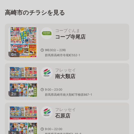
高崎市のチラシを見る
コープぐんま
コープ寺尾店
9時30分～22時
6
枚
群馬県高崎市寺尾町552-1
フレッセイ
南大類店
9:00～23:00
2
枚
群馬県高崎市南大類町字柳原867-1
フレッセイ
石原店
9:00～22:00
2
枚
群馬県高崎市片岡町1-19-6