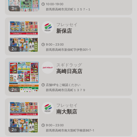
10:00-19:00
3
枚
群馬県高崎市貝沢町１２５７−１
フレッセイ
新保店
9:00～23:00
2
枚
群馬県高崎市新保町字伊勢301-1
スギドラッグ
高崎日高店
店舗HPをご確認ください
2
枚
群馬県高崎市日高町１３７９
フレッセイ
南大類店
9:00～23:00
2
枚
群馬県高崎市南大類町字柳原867-1