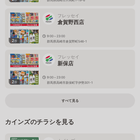
フレッセイ
倉賀野西店
9:00～23:00
2
枚
群馬県高崎市倉賀野町546-1
フレッセイ
新保店
9:00～23:00
2
枚
群馬県高崎市新保町字伊勢301-1
すべて見る
カインズのチラシを見る