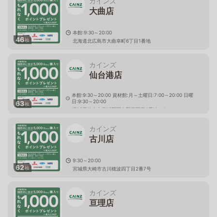
カインズ
大曲店
本館:9:30～20:00
46
枚
北海道北広島市大曲幸町6丁目1番地
カインズ
仙台港店
本館:9:30～20:00 資材館:月～土曜日:7:00～20:00 日曜
日:9:30～20:00
63
枚
宮城県仙台市宮城野区中野三丁目5番地の6
カインズ
古川店
9:30～20:00
62
枚
宮城県大崎市古川穂波四丁目2番7号
カインズ
亘理店