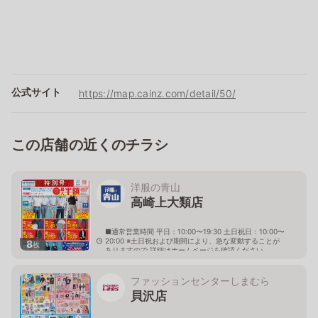
公式サイト
https://map.cainz.com/detail/50/
この店舗の近くのチラシ
洋服の青山
高崎上大類店
■通常営業時間 平日：10:00〜19:30 土日祝日：10:00〜
20:00 ※土日祝および期間により、急な変動することが
8
枚
ありますので 詳細はホームページを確認ください
群馬県高崎市上大類町坂サ堰809番地1号
ファッションセンターしまむら
貝沢店