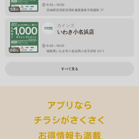
9:30～19:00
53
枚
宮城県亘理郡亘理町逢隈鹿島字西鹿島 17
カインズ
いわき小名浜店
9:30～19:00
60
枚
福島県いわき市小名浜岡小名字岸前 53-1
すべて見る