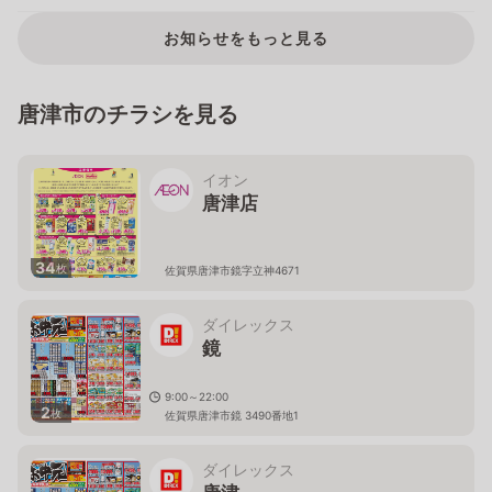
お知らせをもっと見る
唐津市のチラシを見る
イオン
唐津店
34
枚
佐賀県唐津市鏡字立神4671
ダイレックス
鏡
9:00～22:00
2
枚
佐賀県唐津市鏡 3490番地1
ダイレックス