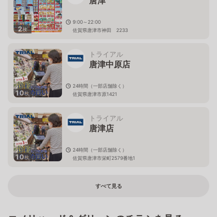
唐津
9:00～22:00
2
枚
佐賀県唐津市神田 2233
トライアル
唐津中原店
24時間（一部店舗除く）
10
枚
佐賀県唐津市原1421
トライアル
唐津店
24時間（一部店舗除く）
10
枚
佐賀県唐津市栄町2579番地1
すべて見る