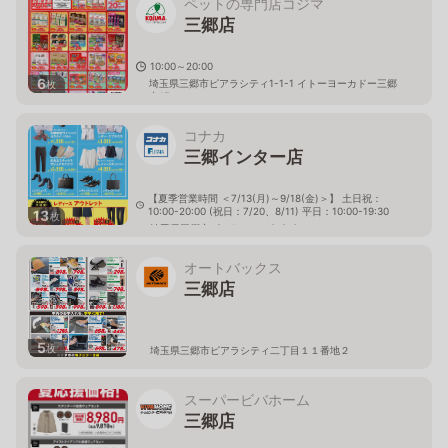
ペットの専門店コジマ
三郷店
10:00～20:00
6
埼玉県三郷市ピアラシティ1-1-1 イトーヨーカドー三郷
枚
内1F
コナカ
三郷インター店
【夏季営業時間 ＜7/13(月)～9/18(金)＞】 土日祝：
10:00-20:00 (祝日：7/20、8/11) 平日：10:00-19:30
13
枚
埼玉県三郷市ピアラシティ2-8-3
オートバックス
三郷店
5
枚
埼玉県三郷市ピアラシティ二丁目１１番地２
スーパービバホーム
三郷店