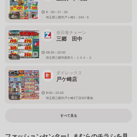
9：00～21：00
4
枚
埼玉県三郷市戸ヶ崎2－243－5
全日食チェーン
三郷 田中
09:30～20:00
1
枚
埼玉県三郷市新和５－１０４－２
ダイレックス
戸ケ崎店
9:00～22:00
6
枚
埼玉県三郷市戸ケ崎3丁目507番地
すべて見る
ファッションセンターしまむらのチラシを見