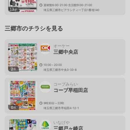
資材館6:00-21:00 生活館9:00-21:00
13
枚
埼玉県三郷市ピアラシティ一丁目1番地140
三郷市のチラシを見る
オーケー
三郷中央店
10:00～20:00
2
枚
埼玉県三郷市中央3-33-8
コープみらい
コープ早稲田店
9時30分～22時
6
枚
埼玉県三郷市早稲田4-12-1
いなげや
三郷戸ヶ崎店