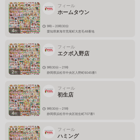
フィール
ホームタウン
9時～20時30分
4
枚
愛知県東海市荒尾町大恵毛48番地
フィール
エクボ入野店
9時30分～21時
2
枚
静岡県浜松市中央区入野町6045番1
フィール
初生店
9時30分～21時
4
枚
静岡県浜松市中央区初生町707番1
フィール
ハミング