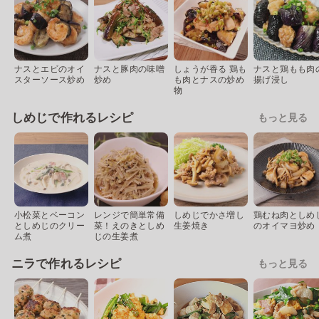
ナスとエビのオイ
ナスと豚肉の味噌
しょうが香る 鶏も
ナスと鶏もも肉
スターソース炒め
炒め
も肉とナスの炒め
揚げ浸し
物
しめじで作れるレシピ
もっと見る
小松菜とベーコン
レンジで簡単常備
しめじでかさ増し
鶏むね肉としめ
としめじのクリー
菜！えのきとしめ
生姜焼き
のオイマヨ炒め
ム煮
じの生姜煮
ニラで作れるレシピ
もっと見る