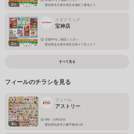
2
枚
愛知県名古屋市港区木場町２番地２２
スギドラッグ
宝神店
店舗HPをご確認ください
2
枚
愛知県名古屋市港区宝神４丁目１０７
すべて見る
フィールのチラシを見る
フィール
アストリー
9時～20時30分
4
枚
愛知県知多市八幡字種池128