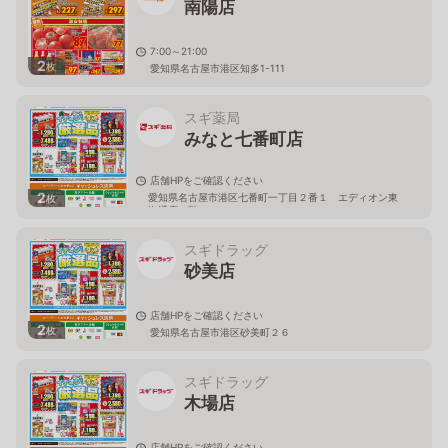
南陽店
7:00～21:00
2
枚
愛知県名古屋市港区知多1-111
スギ薬局
みなと七番町店
店舗HPをご確認ください
2
愛知県名古屋市港区七番町一丁目２番１ エディオン東
枚
海通店１階
スギドラッグ
砂美店
店舗HPをご確認ください
2
枚
愛知県名古屋市港区砂美町２６
スギドラッグ
木場店
店舗HPをご確認ください