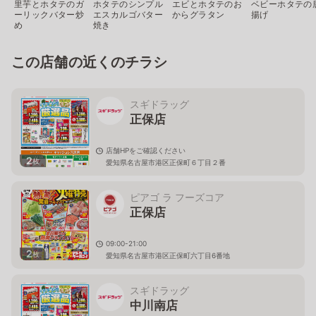
里芋とホタテのガ
ホタテのシンプル
エビとホタテのお
ベビーホタテの
ーリックバター炒
エスカルゴバター
からグラタン
揚げ
め
焼き
この店舗の近くのチラシ
スギドラッグ
正保店
店舗HPをご確認ください
2
枚
愛知県名古屋市港区正保町６丁目２番
ピアゴ ラ フーズコア
正保店
09:00-21:00
2
枚
愛知県名古屋市港区正保町六丁目6番地
スギドラッグ
中川南店