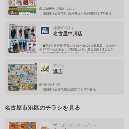
店舗HPをご確認ください
2
枚
愛知県名古屋市中川区中川区中島新町四丁目103番地
洋服の青山
名古屋中川店
■通常営業時間 平日：10:00〜20:00 土日祝日：10:00〜
20:00 ※土日祝および期間により、急な変動することが
8
枚
ありますので 詳細はホームページを確認ください
愛知県名古屋市中川区昭和橋通五丁目35番
アピタ
港店
09:00-21:00
2
枚
愛知県名古屋市港区当知二丁目1501番地
名古屋市港区のチラシを見る
ザ・ビッグエクスプレス