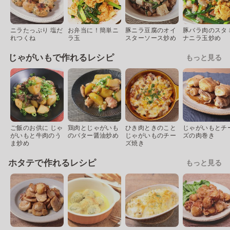
ニラたっぷり 塩だ
お弁当に！簡単ニ
豚ニラ豆腐のオイ
豚バラ肉のスタ
れつくね
ラ玉
スターソース炒め
ナニラ玉炒め
じゃがいもで作れるレシピ
もっと見る
ご飯のお供に じゃ
鶏肉とじゃがいも
ひき肉ときのこと
じゃがいもとチ
がいもと牛肉のう
のバター醤油炒め
じゃがいものチー
ズの肉巻き
ま炒め
ズ焼き
ホタテで作れるレシピ
もっと見る