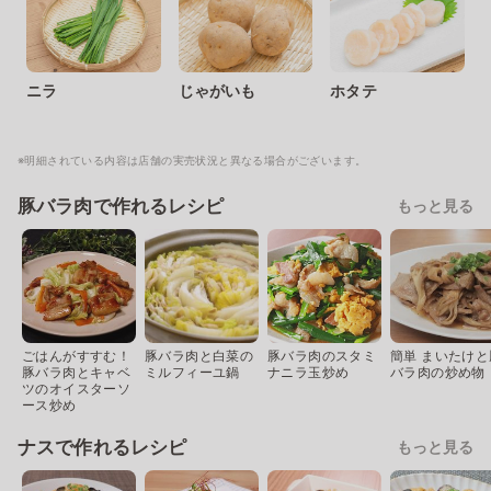
ニラ
じゃがいも
ホタテ
※明細されている内容は店舗の実売状況と異なる場合がございます。
豚バラ肉で作れるレシピ
もっと見る
ごはんがすすむ！
豚バラ肉と白菜の
豚バラ肉のスタミ
簡単 まいたけと
豚バラ肉とキャベ
ミルフィーユ鍋
ナニラ玉炒め
バラ肉の炒め物
ツのオイスターソ
ース炒め
ナスで作れるレシピ
もっと見る