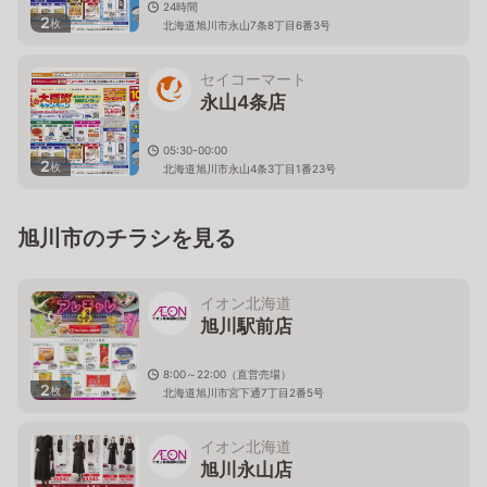
24時間
2
枚
北海道旭川市永山7条8丁目6番3号
セイコーマート
永山4条店
05:30-00:00
2
枚
北海道旭川市永山4条3丁目1番23号
旭川市のチラシを見る
イオン北海道
旭川駅前店
8:00～22:00（直営売場）
2
枚
北海道旭川市宮下通7丁目2番5号
イオン北海道
旭川永山店