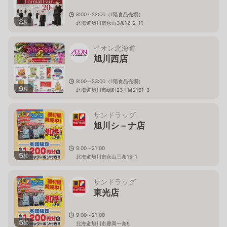
8:00～22:00（1階食品売場）
8
枚
北海道旭川市永山3条12-2-11
イオン北海道
旭川西店
8:00～23:00（1階食品売場）
9
枚
北海道旭川市緑町23丁目2161-3
サンドラッグ
旭川シ－ナ店
9:00～21:00
5
枚
北海道旭川市永山三条15-1
サンドラッグ
東光店
9:00～21:00
5
枚
北海道旭川市豊岡一条5