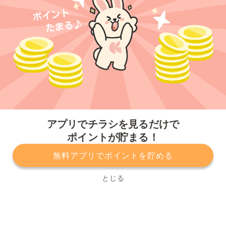
今すぐアプリをダウンロードする
アプリでチラシを見るだけで
ポイントが貯まる！
無料アプリでポイントを貯める
プライバシーポリシー
利用規約
運営会社
サービスに関してのお問い合わせ
チラシ掲載をお考えの方
とじる
Copyright© Kurashiru, Inc. All Rights Reserved.