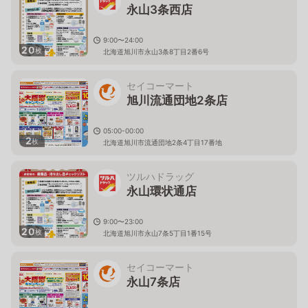
永山3条西店
9:00〜24:00
20
枚
北海道旭川市永山3条8丁目2番6号
セイコーマート
旭川流通団地2条店
05:00-00:00
2
枚
北海道旭川市流通団地2条4丁目17番地
ツルハドラッグ
永山環状通店
9:00〜23:00
20
枚
北海道旭川市永山7条5丁目1番15号
セイコーマート
永山7条店