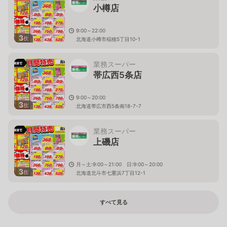
小樽店
9:00～22:00
3
枚
北海道小樽市稲穂5丁目10-1
業務スーパー
帯広西5条店
9:00～20:00
3
枚
北海道帯広市西5条南18-7-7
業務スーパー
上磯店
月～土:9:00～21:00 日:9:00～20:00
3
枚
北海道北斗市七重浜7丁目12-1
すべて見る