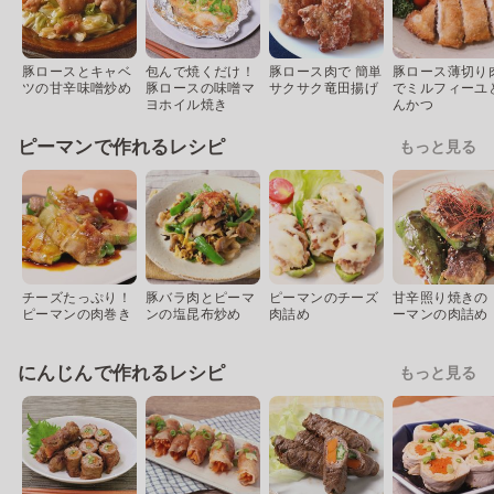
豚ロースとキャベ
包んで焼くだけ！
豚ロース肉で 簡単
豚ロース薄切り
ツの甘辛味噌炒め
豚ロースの味噌マ
サクサク竜田揚げ
でミルフィーユ
ヨホイル焼き
んかつ
ピーマンで作れるレシピ
もっと見る
チーズたっぷり！
豚バラ肉とピーマ
ピーマンのチーズ
甘辛照り焼きの 
ピーマンの肉巻き
ンの塩昆布炒め
肉詰め
ーマンの肉詰め
にんじんで作れるレシピ
もっと見る