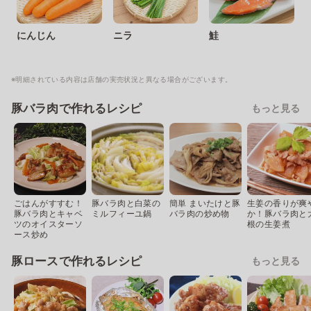
にんじん
ニラ
鮭
※明細されている内容は店舗の実売状況と異なる場合がございます。
豚バラ肉で作れるレシピ
もっと見る
ごはんがすすむ！
豚バラ肉と白菜の
簡単 まいたけと豚
生姜の香りが爽
豚バラ肉とキャベ
ミルフィーユ鍋
バラ肉の炒め物
か！豚バラ肉と
ツのオイスターソ
根の生姜煮
ース炒め
豚ロースで作れるレシピ
もっと見る