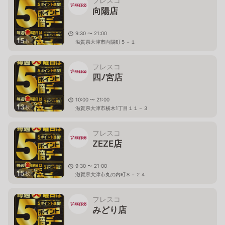
フレスコ
向陽店
9:30 〜 21:00
15
枚
滋賀県大津市向陽町５－１
フレスコ
四ﾉ宮店
10:00 〜 21:00
13
枚
滋賀県大津市横木1丁目１１－３
フレスコ
ZEZE店
9:30 〜 21:00
15
枚
滋賀県大津市丸の内町８－２４
フレスコ
みどり店