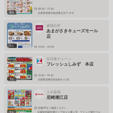
08:30～21:30
2
枚
兵庫県尼崎市南武庫之荘11-9-6
成城石井
あまがさきキューズモール
店
5
枚
10:00 - 20:00
兵庫県尼崎市潮江1-3-1 あまがさきキューズモール1F
全日食チェーン
フレッシュしみず 本店
10:00～19:30
1
枚
兵庫県尼崎市富松町4-2-26
スギ薬局
尼崎潮江店
店舗HPをご確認ください
2
兵庫県尼崎市潮江一丁目２２番１号 アミング潮江ウエ
枚