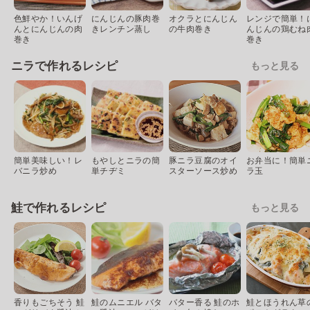
色鮮やか！いんげ
にんじんの豚肉巻
オクラとにんじん
レンジで簡単！
んとにんじんの肉
きレンチン蒸し
の牛肉巻き
んじんの鶏むね
巻き
巻き
ニラで作れるレシピ
もっと見る
簡単美味しい！レ
もやしとニラの簡
豚ニラ豆腐のオイ
お弁当に！簡単
バニラ炒め
単チヂミ
スターソース炒め
ラ玉
鮭で作れるレシピ
もっと見る
香りもごちそう 鮭
鮭のムニエル バタ
バター香る 鮭のホ
鮭とほうれん草