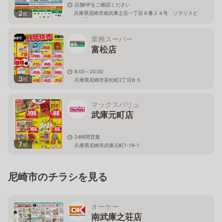
店舗HPをご確認ください
2
兵庫県尼崎市南武庫之荘一丁目８番２４号 ソラリスビ
枚
ル１階
業務スーパー
富松店
8:00～20:00
3
枚
兵庫県尼崎市富松町2丁目8-5
マックスバリュ
武庫元町店
24時間営業
7
枚
兵庫県尼崎市武庫元町1-19-1
尼崎市のチラシを見る
オーケー
南武庫之荘店