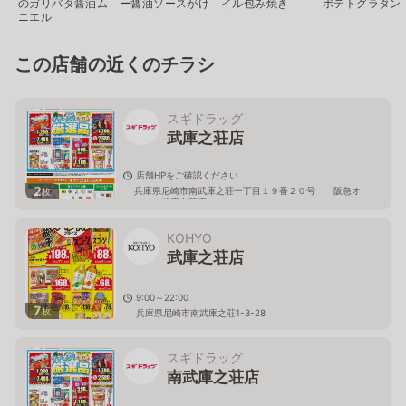
のガリバタ醤油ム
ー醤油ソースがけ
イル包み焼き
ポテトグラタン
ニエル
この店舗の近くのチラシ
スギドラッグ
武庫之荘店
店舗HPをご確認ください
2
兵庫県尼崎市南武庫之荘一丁目１９番２０号 阪急オ
枚
アシス武庫之荘店２Ｆ
KOHYO
武庫之荘店
9:00～22:00
7
枚
兵庫県尼崎市南武庫之荘1-3-28
スギドラッグ
南武庫之荘店