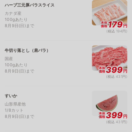
ハーブ三元豚バラスライス
カナダ産
100gあたり
179
本体
8月9日(日)まで
円
価格
(税込 194円)
牛切り落とし（肩バラ）
国産
100gあたり
399
本体
8月9日(日)まで
円
価格
(税込 431円)
すいか
山形県産他
1/8カット
399
本体
8月9日(日)まで
円
価格
(税込 431円)