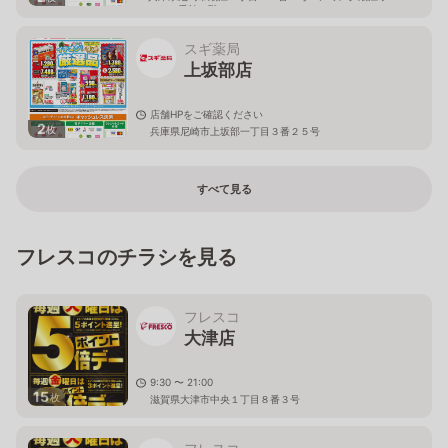
スト１番館１階
スギ薬局
上坂部店
店舗HPをご確認ください
2
枚
兵庫県尼崎市上坂部一丁目３番２５号
すべて見る
フレスコのチラシを見る
フレスコ
大津店
9:30 〜 21:00
15
枚
滋賀県大津市中央１丁目８番３号