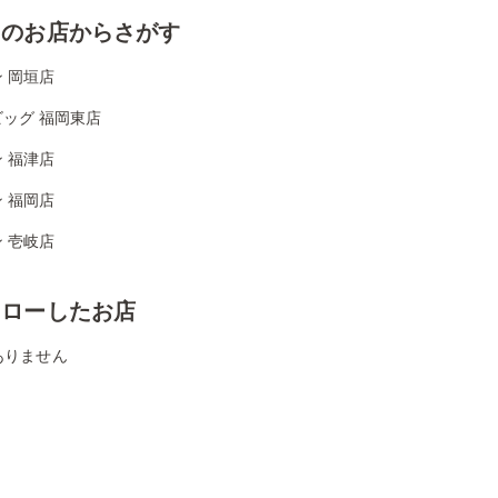
くのお店からさがす
 岡垣店
ッグ 福岡東店
 福津店
 福岡店
 壱岐店
ォローしたお店
ありません