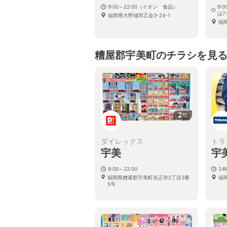
9:00～22:00（イオン 食品）
9:
は7
福岡県大野城市乙金3-24-1
福
糟屋郡宇美町のチラシを見
2
枚
ダイレックス
トラ
宇美
宇
9:00～22:00
2
福岡県糟屋郡宇美町光正寺2丁目3番
福
5号