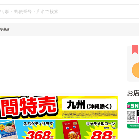
 宇美店
お