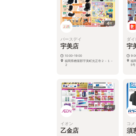
4
枚
バースデイ
ダイ
宇美店
宇
10:00-19:00
9:
福岡県糟屋郡宇美町光正寺２－１－
福
２
5号
4
枚
イオン
コメ
乙金店
須