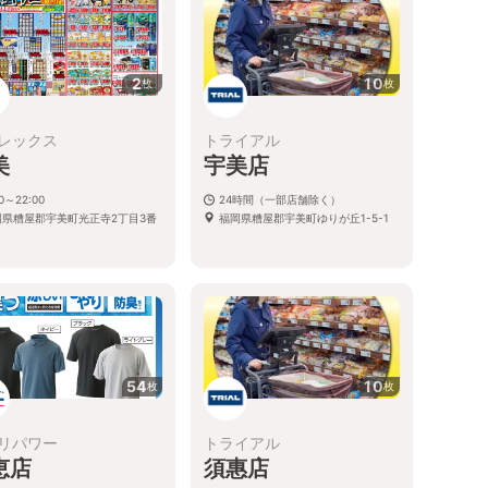
2
10
枚
枚
レックス
トライアル
美
宇美店
00～22:00
24時間（一部店舗除く）
岡県糟屋郡宇美町光正寺2丁目3番
福岡県糟屋郡宇美町ゆりが丘1-5-1
54
10
枚
枚
リパワー
トライアル
恵店
須惠店