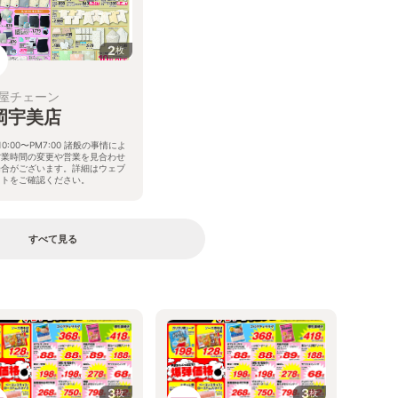
2
枚
屋チェーン
岡宇美店
10:00〜PM7:00 諸般の事情によ
営業時間の変更や営業を見合わせ
場合がございます。詳細はウェブ
イトをご確認ください。
岡県糟屋郡宇美町光正寺1丁目8番
号
すべて見る
る
3
3
枚
枚