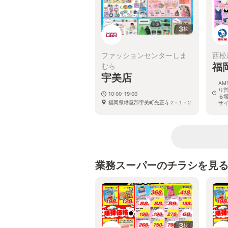
3
枚
ファッションセンターしま
西松
福
むら
宇美店
AM
り
10:00-19:00
る
福岡県糟屋郡宇美町光正寺２−１−２
サ
福
30
業務スーパーのチラシを見
3
枚