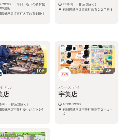
00-20:00 平日・祝日の資材館
24時間（一部店舗除く）
:00開店
福岡県糟屋郡須惠町旅石２２７番３
岡県糟屋郡須惠町大字旅石845-1
る
10
4
枚
枚
イアル
バースデイ
美店
宇美店
4時間（一部店舗除く）
10:00-19:00
岡県糟屋郡宇美町ゆりが丘1-5-1
福岡県糟屋郡宇美町光正寺２－１－
２