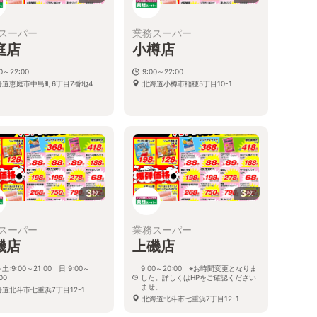
スーパー
業務スーパー
庭店
小樽店
00～22:00
9:00～22:00
海道恵庭市中島町6丁目7番地4
北海道小樽市稲穂5丁目10-1
3
3
枚
枚
スーパー
業務スーパー
磯店
上磯店
土:9:00～21:00 日:9:00～
9:00～20:00 ※お時間変更となりま
00
した。詳しくはHPをご確認ください
ませ。
海道北斗市七重浜7丁目12-1
北海道北斗市七重浜7丁目12-1