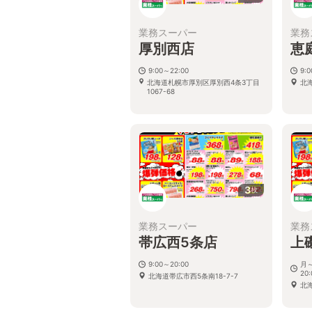
業務スーパー
業務
厚別西店
恵
9:00～22:00
9:
北海道札幌市厚別区厚別西4条3丁目
北
1067-68
3
枚
業務スーパー
業務
帯広西5条店
上
9:00～20:00
月～
20:
北海道帯広市西5条南18-7-7
北