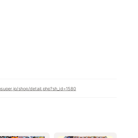
super.jp/shop/detail.php?sh_id=1580