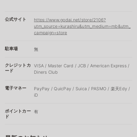
公式サイト
https://www.godai.net/store/2106?
utm_source=kurashiru&utm_medium=mb&utm_
campaign=store
駐車場
無
クレジットカ
VISA / Master Card / JCB / American Express /
ード
Diners Club
電子マネー
PayPay / QuicPay / Suica / PASMO / 楽天Edy /
iD
ポイントカー
有
ド