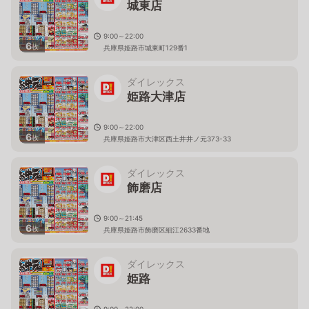
城東店
9:00～22:00
6
枚
兵庫県姫路市城東町129番1
ダイレックス
姫路大津店
9:00～22:00
6
枚
兵庫県姫路市大津区西土井井ノ元373-33
ダイレックス
飾磨店
9:00～21:45
6
枚
兵庫県姫路市飾磨区細江2633番地
ダイレックス
姫路
9:00～22:00