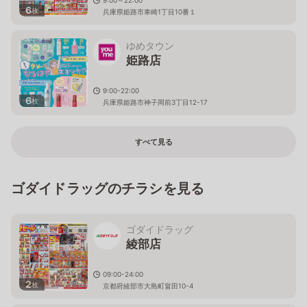
6
枚
兵庫県姫路市車崎1丁目10番１
ゆめタウン
姫路店
9:00-22:00
6
枚
兵庫県姫路市神子岡前3丁目12-17
すべて見る
ゴダイドラッグのチラシを見る
ゴダイドラッグ
綾部店
09:00-24:00
2
枚
京都府綾部市大島町畠田10-4