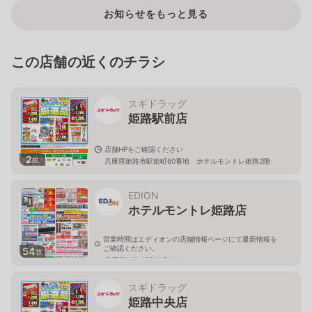
お知らせをもっと見る
この店舗の近くのチラシ
スギドラッグ
姫路駅前店
店舗HPをご確認ください
2
枚
兵庫県姫路市駅前町60番地 ホテルモントレ姫路2階
EDION
ホテルモントレ姫路店
営業時間はエディオンの店舗情報ページにて最新情報を
ご確認ください。
54
枚
兵庫県姫路市駅前町60
スギドラッグ
姫路中央店