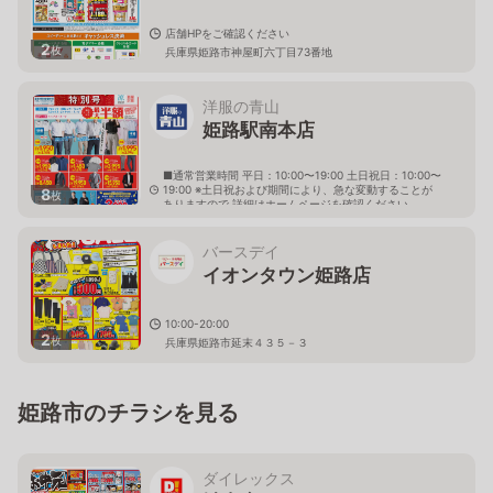
店舗HPをご確認ください
2
枚
兵庫県姫路市神屋町六丁目73番地
洋服の青山
姫路駅南本店
■通常営業時間 平日：10:00〜19:00 土日祝日：10:00〜
19:00 ※土日祝および期間により、急な変動することが
8
枚
ありますので 詳細はホームページを確認ください
兵庫県姫路市東延末三丁目45番地
バースデイ
イオンタウン姫路店
10:00-20:00
2
枚
兵庫県姫路市延末４３５－３
姫路市のチラシを見る
ダイレックス