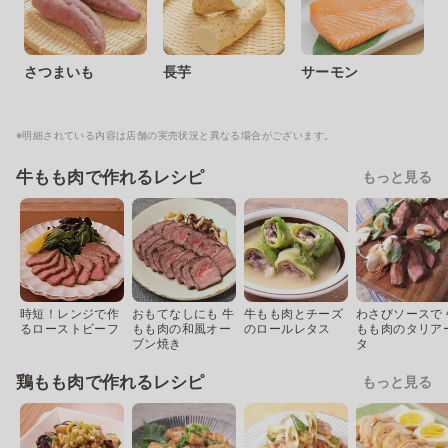
さつまいも
長芋
サーモン
※明細されている内容は店舗の実売状況と異なる場合がございます。
牛もも肉で作れるレシピ
もっと見る
時短！レンジで作
おもてなしにも 牛
牛もも肉とチーズ
わさびソースで 
るローストビーフ
もも肉の和風オー
のロールレタス
もも肉のタリア
ブン焼き
タ
鶏もも肉で作れるレシピ
もっと見る