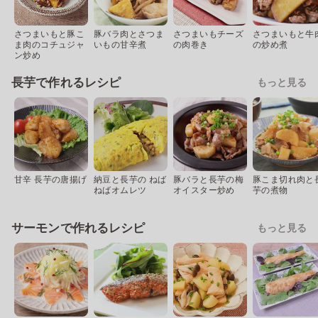
さつまいもと豚こ
豚バラ肉とさつま
さつまいもチーズ
さつまいもと牛
ま肉のコチュジャ
いもの甘辛煮
の肉巻き
の炒め煮
ン炒め
長芋で作れるレシピ
もっと見る
甘辛 長芋の唐揚げ
納豆と長芋の ねば
豚バラと長芋の梅
豚こま切れ肉と
ねばオムレツ
オイスター炒め
芋の煮物
サーモンで作れるレシピ
もっと見る