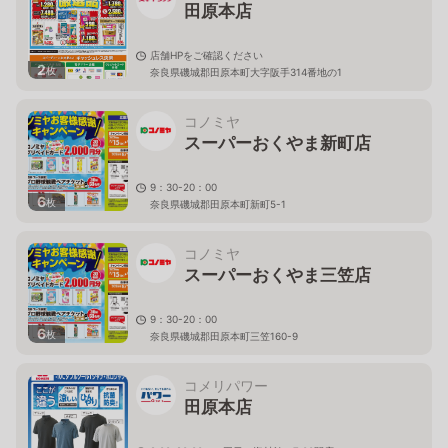
田原本店
店舗HPをご確認ください
2
枚
奈良県磯城郡田原本町大字阪手314番地の1
コノミヤ
スーパーおくやま新町店
9：30-20：00
6
枚
奈良県磯城郡田原本町新町5-1
コノミヤ
スーパーおくやま三笠店
9：30-20：00
6
枚
奈良県磯城郡田原本町三笠160-9
コメリパワー
田原本店