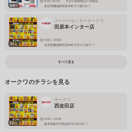
9:00-20:00 平日の資材館は7:00開店
54
枚
奈良県磯城郡田原本町十六面102-1
スーパーセンターオークワ
田原本インター店
9:00～23:00
11
枚
奈良県磯城郡田原本町大字十六面71-1
すべて見る
オークワのチラシを見る
オークワ
西改田店
9:00～23:00
10
枚
岐阜県岐阜市西改田字川向147-1