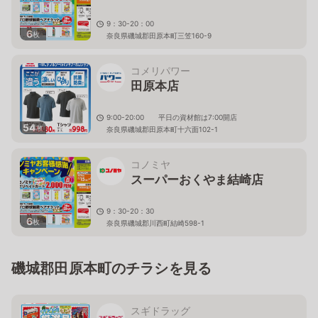
9：30-20：00
6
枚
奈良県磯城郡田原本町三笠160-9
コメリパワー
田原本店
9:00-20:00 平日の資材館は7:00開店
54
枚
奈良県磯城郡田原本町十六面102-1
コノミヤ
スーパーおくやま結崎店
9：30-20：30
6
枚
奈良県磯城郡川西町結崎598-1
磯城郡田原本町のチラシを見る
スギドラッグ