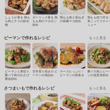
しょうが香る 鶏も
ガーリック香る 鶏
鶏もも肉と長ねぎ
鶏もも肉で作る 
も肉とナスの炒め
もも肉のマヨポン
の胡麻マヨ炒め
単こってりチャ
物
炒め
シュー
ピーマンで作れるレシピ
もっと見る
ピーマンと厚切り
甘辛照り焼きの ピ
チーズたっぷり！
豚バラ肉とピー
豚バラ肉のわさび
ーマンの肉詰め
ピーマンの肉巻き
ンの塩昆布炒め
醤油炒め
さつまいもで作れるレシピ
もっと見る