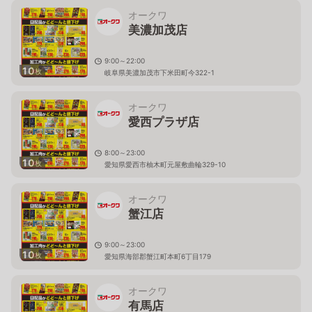
オークワ
美濃加茂店
9:00～22:00
10
枚
岐阜県美濃加茂市下米田町今322-1
オークワ
愛西プラザ店
8:00～23:00
10
枚
愛知県愛西市柚木町元屋敷曲輪329-10
オークワ
蟹江店
9:00～23:00
10
枚
愛知県海部郡蟹江町本町6丁目179
オークワ
有馬店