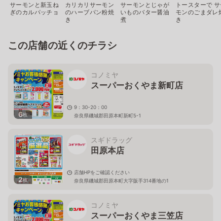
サーモンと新玉ね
カリカリサーモン
サーモンとじゃが
トースターで サ
ぎのカルパッチョ
のハーブパン粉焼
いものバター醤油
モンのごまダレ
き
煮
き
この店舗の近くのチラシ
コノミヤ
スーパーおくやま新町店
9：30-20：00
6
枚
奈良県磯城郡田原本町新町5-1
スギドラッグ
田原本店
店舗HPをご確認ください
2
枚
奈良県磯城郡田原本町大字阪手314番地の1
コノミヤ
スーパーおくやま三笠店