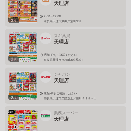
天理店
7:00〜22:00
2
枚
奈良県天理市東井戸堂町381
スギ薬局
天理店
店舗HPをご確認ください
2
枚
奈良県天理市指柳町303番地1
ジャパン
天理店
店舗HPをご確認ください
2
枚
奈良県天理市二階堂上ノ庄町４３９－１
業務スーパー
天理店