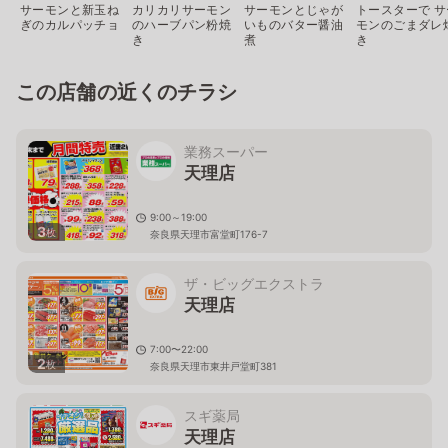
サーモンと新玉ね
カリカリサーモン
サーモンとじゃが
トースターで サ
ぎのカルパッチョ
のハーブパン粉焼
いものバター醤油
モンのごまダレ
き
煮
き
この店舗の近くのチラシ
業務スーパー
天理店
9:00～19:00
3
枚
奈良県天理市富堂町176-7
ザ・ビッグエクストラ
天理店
7:00〜22:00
2
枚
奈良県天理市東井戸堂町381
スギ薬局
天理店