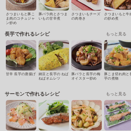
さつまいもと豚こ
豚バラ肉とさつま
さつまいもチーズ
さつまいもと牛
ま肉のコチュジャ
いもの甘辛煮
の肉巻き
の炒め煮
ン炒め
長芋で作れるレシピ
もっと見る
甘辛 長芋の唐揚げ
納豆と長芋の ねば
豚バラと長芋の梅
豚こま切れ肉と
ねばオムレツ
オイスター炒め
芋の煮物
サーモンで作れるレシピ
もっと見る