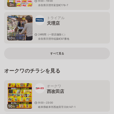
9:00～19:00
3
枚
奈良県天理市富堂町176-7
トライアル
天理店
24時間（一部店舗除く）
10
枚
奈良県天理市稲葉町87番地
すべて見る
オークワのチラシを見る
オークワ
西改田店
9:00～23:00
10
枚
岐阜県岐阜市西改田字川向147-1