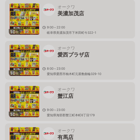
オークワ
美濃加茂店
9:00～22:00
10
枚
岐阜県美濃加茂市下米田町今322-1
オークワ
愛西プラザ店
8:00～23:00
10
枚
愛知県愛西市柚木町元屋敷曲輪329-10
オークワ
蟹江店
9:00～23:00
10
枚
愛知県海部郡蟹江町本町6丁目179
オークワ
有馬店