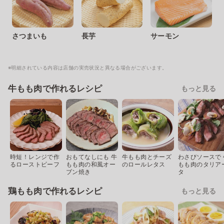
さつまいも
長芋
サーモン
※明細されている内容は店舗の実売状況と異なる場合がございます。
牛もも肉で作れるレシピ
もっと見る
時短！レンジで作
おもてなしにも 牛
牛もも肉とチーズ
わさびソースで 
るローストビーフ
もも肉の和風オー
のロールレタス
もも肉のタリア
ブン焼き
タ
鶏もも肉で作れるレシピ
もっと見る