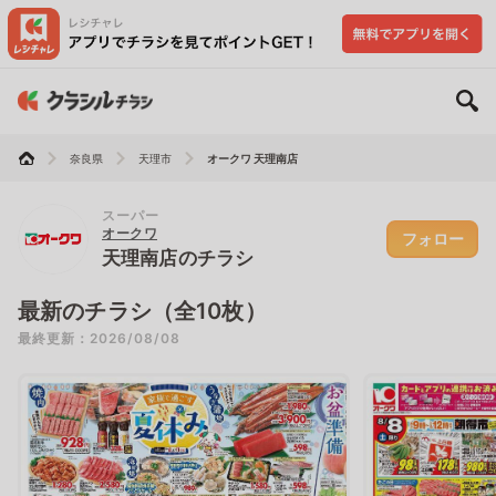
奈良県
天理市
オークワ 天理南店
スーパー
オークワ
フォロー
天理南店のチラシ
最新のチラシ（全10枚）
最終更新：2026/08/08