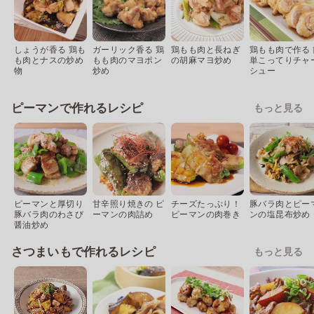
しょうが香る 鶏も
ガーリック香る 鶏
鶏もも肉と長ねぎ
鶏もも肉で作る 
も肉とナスの炒め
もも肉のマヨポン
の胡麻マヨ炒め
単こってりチャ
物
炒め
シュー
ピーマンで作れるレシピ
もっと見る
ピーマンと厚切り
甘辛照り焼きの ピ
チーズたっぷり！
豚バラ肉とピー
豚バラ肉のわさび
ーマンの肉詰め
ピーマンの肉巻き
ンの塩昆布炒め
醤油炒め
さつまいもで作れるレシピ
もっと見る