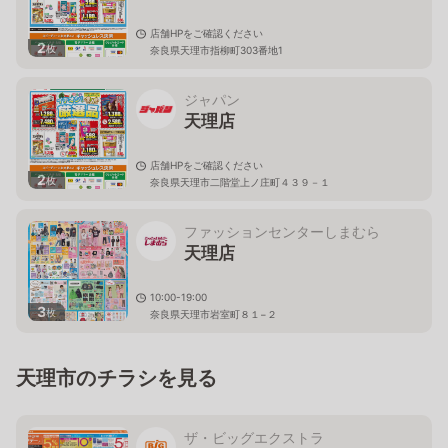
店舗HPをご確認ください
2
枚
奈良県天理市指柳町303番地1
ジャパン
天理店
店舗HPをご確認ください
2
枚
奈良県天理市二階堂上ノ庄町４３９－１
ファッションセンターしまむら
天理店
10:00-19:00
3
枚
奈良県天理市岩室町８１−２
天理市のチラシを見る
ザ・ビッグエクストラ