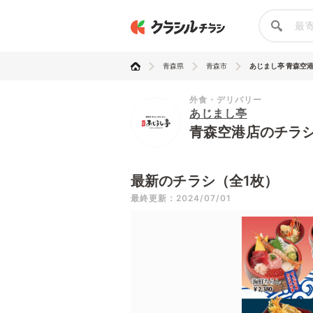
青森県
青森市
あじまし亭 青森空
外食・デリバリー
あじまし亭
青森空港店のチラ
最新のチラシ（全1枚）
最終更新：2024/07/01