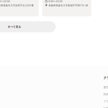
00〜22:00
9:00〜22:00
森県青森市大字浜田字玉川251番
青森県青森市大字新城字平岡175-38
すべて見る
ク
運
利
プ