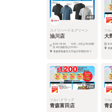
44
枚
コメリハード＆グリーン
ツル
油川店
大
9:00-19:30 10月～3月は19:00閉
8:
店 ※灯油販売は10:00～
青
青森県青森市大字油川字岡田35-1
22
枚
ツルハドラッグ
ツル
青森富田店
青