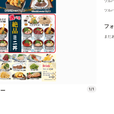
ツル
ツル
フ
まだ
1/1
ュー