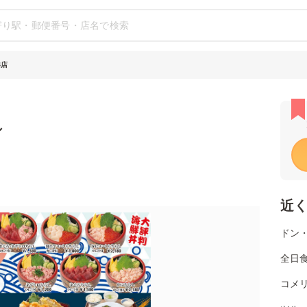
港店
シ
近
ドン
全日
コメ