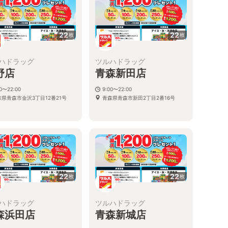
22
22
枚
枚
ハドラッグ
ツルハドラッグ
野店
青森新田店
00〜22:00
9:00〜22:00
森県青森市金沢3丁目12番21号
青森県青森市新田2丁目2番16号
22
22
枚
枚
ハドラッグ
ツルハドラッグ
森浜田店
青森新城店