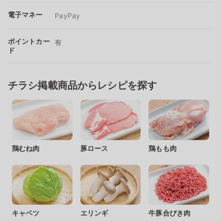
電子マネー
PayPay
ポイントカー
有
ド
チラシ掲載商品からレシピを探す
鶏むね肉
豚ロース
鶏もも肉
キャベツ
エリンギ
牛豚合びき肉