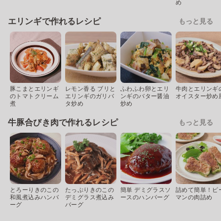
め
エリンギで作れるレシピ
もっと見る
豚こまとエリンギ
レモン香る ブリと
ふわふわ卵とエリ
牛肉とエリンギ
のトマトクリーム
エリンギのガリバ
ンギのバター醤油
オイスター炒め
煮
タ炒め
炒め
牛豚合びき肉で作れるレシピ
もっと見る
とろーりきのこの
たっぷりきのこの
簡単 デミグラスソ
詰めて簡単！ピ
和風煮込みハンバ
デミグラス煮込み
ースのハンバーグ
マンの肉詰め
ーグ
バーグ