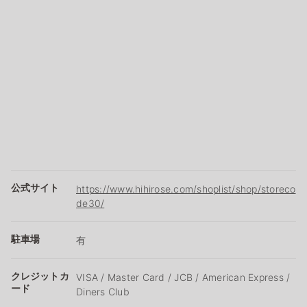
公式サイト
https://www.hihirose.com/shoplist/shop/storeco
de30/
駐車場
有
クレジットカ
VISA / Master Card / JCB / American Express /
ード
Diners Club