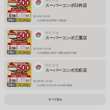
HIヒロセ
スーパーコンボ臼杵店
9:00-20:00
14
枚
大分県臼杵市野田176番地1
HIヒロセ
スーパーコンボ三重店
9:00〜20:00
10
枚
大分県豊後大野市三重町赤嶺1518番
HIヒロセ
スーパーコンボ元町店
09:00〜21:00
13
枚
大分県大分市大字大分4887番地
すべて見る