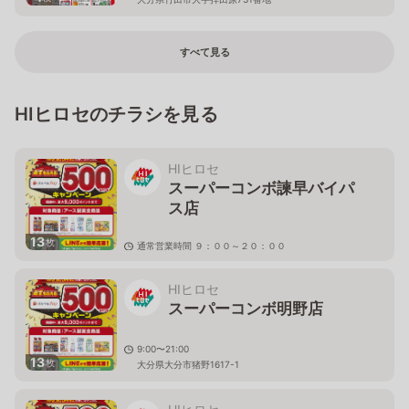
すべて見る
HIヒロセのチラシを見る
HIヒロセ
スーパーコンボ諫早バイパ
ス店
13
枚
通常営業時間 ９：００～２０：００
長崎県諫早市栗面町94番
HIヒロセ
スーパーコンボ明野店
9:00〜21:00
13
枚
大分県大分市猪野1617-1