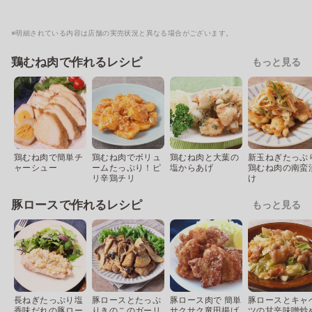
※明細されている内容は店舗の実売状況と異なる場合がございます。
鶏むね肉で作れるレシピ
もっと見る
鶏むね肉で簡単チ
鶏むね肉でボリュ
鶏むね肉と大葉の
新玉ねぎたっぷ
ャーシュー
ームたっぷり！ピ
塩からあげ
鶏むね肉の南蛮
リ辛鶏チリ
け
豚ロースで作れるレシピ
もっと見る
長ねぎたっぷり塩
豚ロースとたっぷ
豚ロース肉で 簡単
豚ロースとキャ
香味だれの豚ロー
りきのこのガーリ
サクサク竜田揚げ
ツの甘辛味噌炒