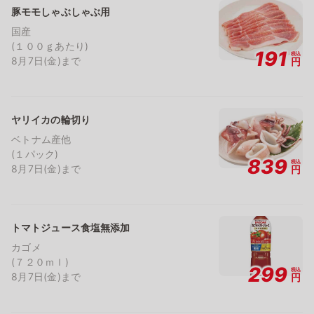
豚モモしゃぶしゃぶ用
国産
(１００ｇあたり)
191
税込
8月7日(金)まで
円
ヤリイカの輪切り
ベトナム産他
(１パック)
839
税込
8月7日(金)まで
円
トマトジュース食塩無添加
カゴメ
(７２０ｍｌ)
299
税込
8月7日(金)まで
円