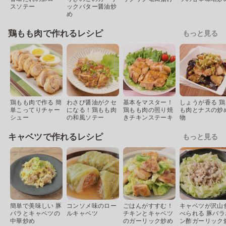
スソテー
ックバター醤油炒
め
鶏もも肉で作れるレシピ
もっと見る
鶏もも肉で作る 簡
わさび醤油がクセ
基本をマスター！
しょうが香る 鶏
単こってりチャー
になる！鶏もも肉
鶏もも肉の照り焼
も肉とナスの炒
シュー
の和風ソテー
きチキンステーキ
物
キャベツで作れるレシピ
もっと見る
簡単で美味しい 豚
コンソメ味のロー
ごはんがすすむ！
キャベツが沢山
バラとキャベツの
ルキャベツ
チキンとキャベツ
べられる 豚バラ
中華炒め
のガーリック炒め
ン酢ガーリック