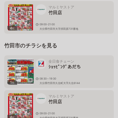
マルミヤストア
竹田店
09:00-21:00
4
枚
大分県竹田市大字拝田原731番地
竹田市のチラシを見る
全日食チェーン
ｼｮｯﾋﾟﾝｸﾞあだち
08:30～19:30
1
枚
大分県竹田市久住町大字久住6144
マルミヤストア
竹田店
09:00-21:00
4
枚
大分県竹田市大字拝田原731番地