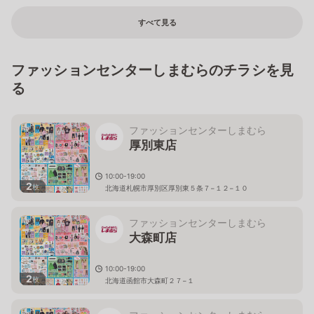
京都府宇治市五ヶ庄平野51-1
すべて見る
ファッションセンターしまむらのチラシを見
る
ファッションセンターしまむら
厚別東店
10:00-19:00
2
枚
北海道札幌市厚別区厚別東５条７−１２−１０
ファッションセンターしまむら
大森町店
10:00-19:00
2
枚
北海道函館市大森町２７−１