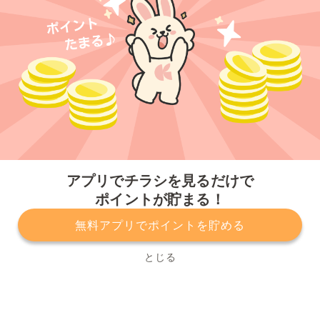
今すぐアプリをダウンロードする
アプリでチラシを見るだけで
ポイントが貯まる！
無料アプリでポイントを貯める
プライバシーポリシー
利用規約
運営会社
サービスに関してのお問い合わせ
チラシ掲載をお考えの方
とじる
Copyright© Kurashiru, Inc. All Rights Reserved.