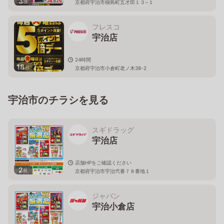
3
枚
京都府宇治市槇島町五才田１３−１
フレスコ
宇治店
24時間
18
枚
京都府宇治市小倉町老ノ木38-2
宇治市のチラシを見る
スギドラッグ
宇治店
店舗HPをご確認ください
2
枚
京都府宇治市宇治弐番７８番地１
ジャパン
宇治小倉店