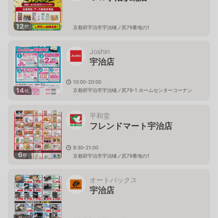
12
枚
京都府宇治市宇治樋ノ尻79番地の1
Joshin
宇治店
10:00-20:00
14
京都府宇治市宇治樋ノ尻79-1 ホームセンターコーナン
枚
2F
平和堂
フレンドマート宇治店
9:30-21:00
6
枚
京都府宇治市宇治樋ノ尻79番地の1
オートバックス
宇治店