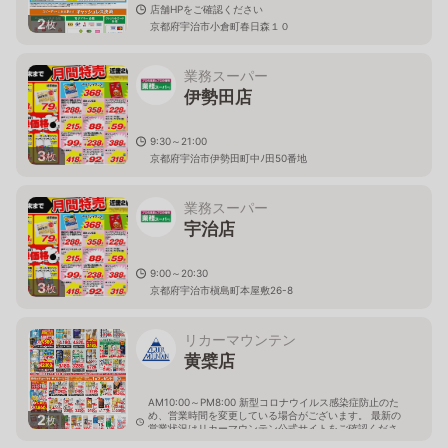
店舗HPをご確認ください
2
枚
京都府宇治市小倉町春日森１０
業務スーパー
伊勢田店
9:30～21:00
3
枚
京都府宇治市伊勢田町中ﾉ田50番地
業務スーパー
宇治店
9:00～20:30
3
枚
京都府宇治市槇島町本屋敷26-8
リカーマウンテン
黄檗店
AM10:00～PM8:00 新型コロナウイルス感染症防止のた
め、営業時間を変更している場合がございます。 最新の
2
枚
営業状況はリカーマウンテン公式サイトをご確認くださ
い。