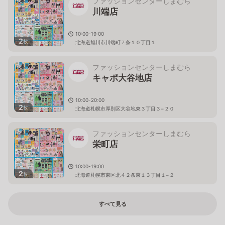
ファッションセンターしまむら
川端店
10:00-19:00
2
枚
北海道旭川市川端町７条１０丁目１
ファッションセンターしまむら
キャポ大谷地店
10:00-20:00
2
枚
北海道札幌市厚別区大谷地東３丁目３−２０
ファッションセンターしまむら
栄町店
10:00-19:00
2
枚
北海道札幌市東区北４２条東１３丁目１−２
すべて見る