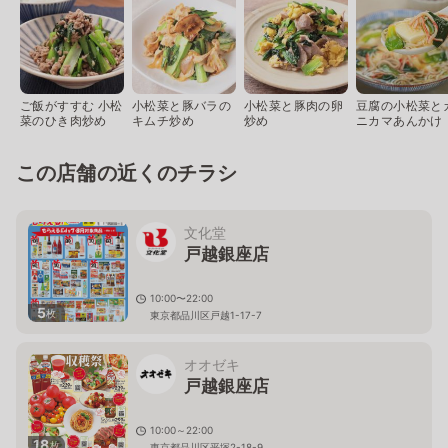
ご飯がすすむ 小松
小松菜と豚バラの
小松菜と豚肉の卵
豆腐の小松菜と
菜のひき肉炒め
キムチ炒め
炒め
ニカマあんかけ
この店舗の近くのチラシ
文化堂
戸越銀座店
10:00〜22:00
5
枚
東京都品川区戸越1-17-7
オオゼキ
戸越銀座店
10:00～22:00
18
枚
東京都品川区平塚2-18-9