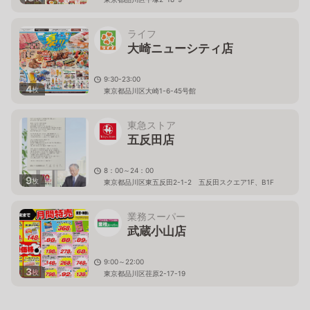
ライフ
大崎ニューシティ店
9:30-23:00
4
枚
東京都品川区大崎1-6-45号館
東急ストア
五反田店
8：00～24：00
9
枚
東京都品川区東五反田2-1-2 五反田スクエア1F、B1F
業務スーパー
武蔵小山店
9:00～22:00
3
枚
東京都品川区荏原2-17-19