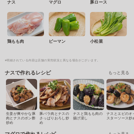
ナス
マグロ
豚ロース
鶏もも肉
ピーマン
小松菜
※明細されている内容は店舗の実売状況と異なる場合がございます。
ナスで作れるレシピ
もっと見る
生姜が爽やかな豚
豚バラ肉とナスの
ナスと鶏もも肉の
ナスとエビのオ
肉とナスのポン酢
さっぱりおろし炒
揚げ浸し
スターソース炒
炒め
め
もっと見る