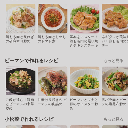
鶏もも肉と長ねぎ
鶏もも肉としめじ
基本をマスター！
ネギダレが美味
の胡麻マヨ炒め
のトマト煮
鶏もも肉の照り焼
い！鶏もも肉の
きチキンステーキ
テー
ピーマンで作れるレシピ
もっと見る
ご飯が進む！鶏肉
甘辛照り焼きの ピ
ピーマンとツナと
豚バラ肉とピー
とピーマンの中華
ーマンの肉詰め
卵のオイスター炒
ンの塩昆布炒め
炒め
め
小松菜で作れるレシピ
もっと見る