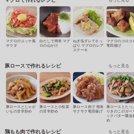
マグロで作れるレシピ
マグロのユッケ風
白だしで簡単 マグ
ねぎ塩ダレでさっ
マグロのコロコ
サラダ
ロの山かけ
ぱり マグロのレア
竜田揚げ
ステーキ
豚ロースで作れるレシピ
もっと見る
豚ロースとじゃが
豚ロースと小松菜
豚ロース肉で 簡単
豚ロースとたっ
いもの甘辛炒め
の甘辛炒め
サクサク竜田揚げ
りきのこのガー
ックバター醤油
め
鶏もも肉で作れるレシピ
もっと見る