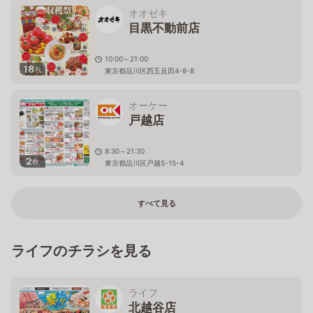
オオゼキ
目黒不動前店
10:00～21:00
18
枚
東京都品川区西五反田4-8-8
オーケー
戸越店
8:30～21:30
2
枚
東京都品川区戸越5-15-4
すべて見る
ライフのチラシを見る
ライフ
北越谷店