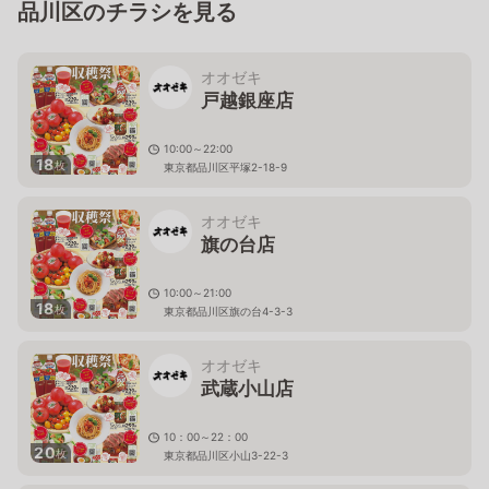
品川区のチラシを見る
オオゼキ
戸越銀座店
10:00～22:00
18
枚
東京都品川区平塚2-18-9
オオゼキ
旗の台店
10:00～21:00
18
枚
東京都品川区旗の台4-3-3
オオゼキ
武蔵小山店
10：00～22：00
20
枚
東京都品川区小山3-22-3