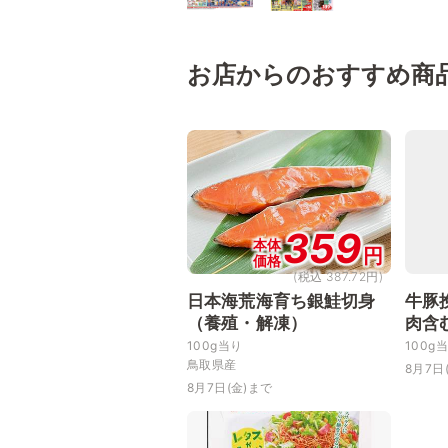
お店からのおすすめ商
359
本体
円
価格
(税込 387.72円)
日本海荒海育ち銀鮭切身
牛豚
（養殖・解凍）
肉含
100g当り
100g
鳥取県産
8月7日
8月7日(金)まで