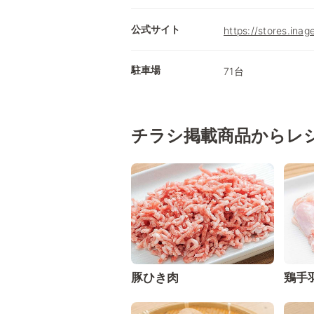
公式サイト
https://stores.inag
駐車場
71台
チラシ掲載商品からレ
豚ひき肉
鶏手