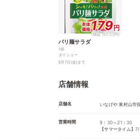
179
本体
円
価格
(税込 193.32円)
パリ麺サラダ
1袋
ダイショー
8月7日(金)まで
店舗情報
店舗名
いなげや 東村山市
営業時間
9：30～21：30
【サマータイム】7/