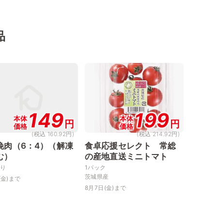
品
149
199
本体
本体
円
円
価格
価格
(税込 160.92円)
(税込 214.92円)
挽肉（6：4）（解凍
食卓応援セレクト 常総
む）
の産地直送ミニトマト
当り
1パック
茨城県産
(金)まで
8月7日(金)まで