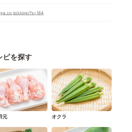
eya.co.jp/store/?s=184
シピを探す
羽元
オクラ