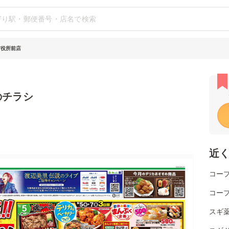
市役所前店
のチラシ
近
コー
コー
スギ