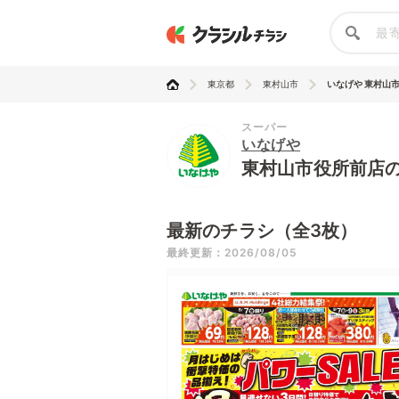
東京都
東村山市
いなげや 東村山
スーパー
いなげや
東村山市役所前店
最新のチラシ（全3枚）
最終更新：2026/08/05