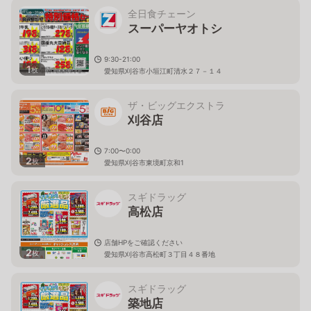
全日食チェーン
スーパーヤオトシ
9:30-21:00
1
枚
愛知県刈谷市小垣江町清水２７－１４
ザ・ビッグエクストラ
刈谷店
7:00〜0:00
2
枚
愛知県刈谷市東境町京和1
スギドラッグ
高松店
店舗HPをご確認ください
2
枚
愛知県刈谷市高松町３丁目４８番地
スギドラッグ
築地店