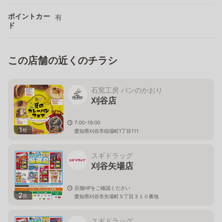
ポイントカー
有
ド
この店舗の近くのチラシ
石窯工房 パンのかおり
刈谷店
7:00-19:00
1
枚
愛知県刈谷市稲場町1丁目111
スギドラッグ
刈谷矢場店
店舗HPをご確認ください
2
枚
愛知県刈谷市矢場町５丁目３１０番地
スギドラッグ