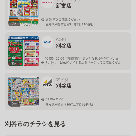
新富店
店舗HPをご確認ください
2
枚
愛知県刈谷市新富町四丁目810番地
AOKI
刈谷店
10:00～20:00（営業時間が変更となる場合がございま
す。詳しくは公式サイト各店舗ページにてご確認くださ
7
枚
い。）
愛知県刈谷市中手町2-101
アピタ
刈谷店
09:00-21:00
2
枚
愛知県刈谷市南桜町二丁目56番地1
刈谷市のチラシを見る