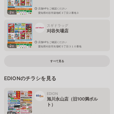
店舗HPをご確認ください
2
枚
愛知県刈谷市築地町３丁目２番地３
スギドラッグ
刈谷矢場店
店舗HPをご確認ください
2
枚
愛知県刈谷市矢場町５丁目３１０番地
すべて見る
EDIONのチラシを見る
EDION
旭川永山店（旧100満ボル
ト）
56
枚