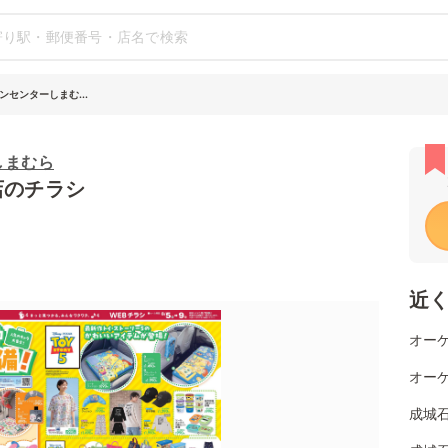
ンセンターしまむ...
しまむら
店のチラシ
近
オーケ
オーケ
成城