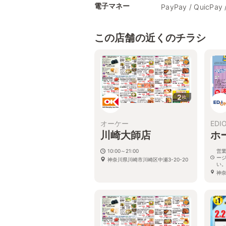
電子マネー
PayPay / QuicPay 
この店舗の近くのチラシ
2
枚
オーケー
EDI
川崎大師店
ホ
10:00～21:00
営
ー
神奈川県川崎市川崎区中瀬3-20-20
い
神奈
20