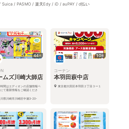
/ Suica / PASMO / 楽天Edy / iD / auPAY / d払い
44
10
枚
枚
ON
コーナン
ームズ川崎大師店
本羽田萩中店
業時間はエディオンの店舗情報ペ
東京都大田区本羽田２丁目３ー１
ジにて最新情報をご確認くださ
。
川県川崎市川崎区中瀬3-20-
 ホームズ川崎大師店2階