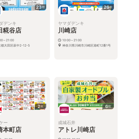
23
26
枚
枚
ダデンキ
ヤマダデンキ
田糀谷店
川崎店
00～21:00
10:00～21:00
都大田区萩中2-12-5
神奈川県川崎市川崎区港町12番1号
る
2
6
枚
枚
ケー
成城石井
崎本町店
アトレ川崎店