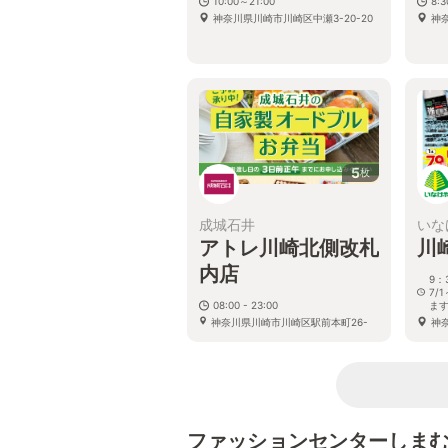
10:00～21:00
8:
神奈川県川崎市川崎区中瀬3-20-20
神奈
5
枚
成城石井
いな
アトレ川崎北側改札
川
内店
9：
7/
08:00 - 23:00
ま
神奈川県川崎市川崎区駅前本町26-
神奈
1 アトレ川崎店 3F
ファッションセンターしま