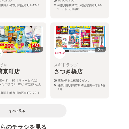
30～21:30
10:00-21:00
川県川崎市川崎区本町2-12-5
神奈川県川崎市川崎区駅前本町26-
1 アトレ川崎B1F
3
2
枚
枚
げや
スギドラッグ
崎京町店
さつき橋店
30～21：30 【サマータイム】
店舗HPをご確認ください
1～8/31まで9：00より営業いたし
神奈川県川崎市川崎区渡田一丁目1番
す
4号
川県川崎市川崎区京町2-22-1
すべて見る
むらのチラシを見る