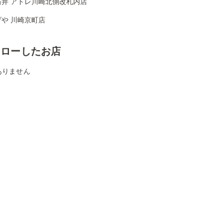
石井 アトレ川崎北側改札内店
や 川崎京町店
ォローしたお店
ありません