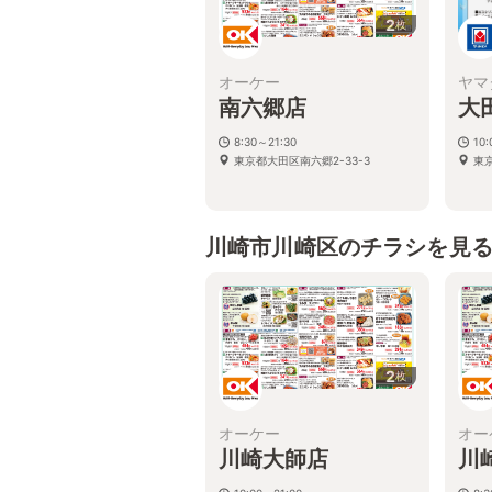
2
枚
オーケー
ヤマ
南六郷店
大
8:30～21:30
10:
東京都大田区南六郷2-33-3
東京
川崎市川崎区のチラシを見
2
枚
オーケー
オー
川崎大師店
川