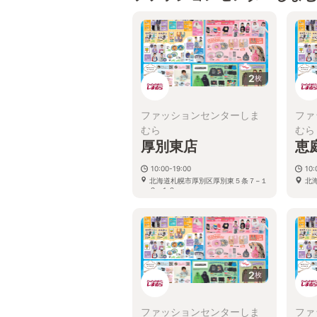
2
枚
ファッションセンターしま
ファ
むら
むら
厚別東店
恵
10:00-19:00
10:
北海道札幌市厚別区厚別東５条７−１
北
２−１０
2
枚
ファッションセンターしま
ファ