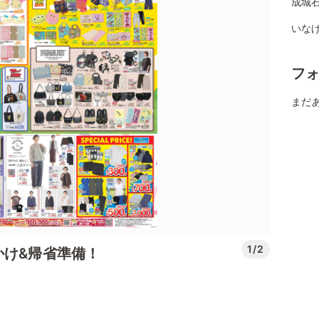
成城
いなげ
フ
まだ
1/2
かけ&帰省準備！