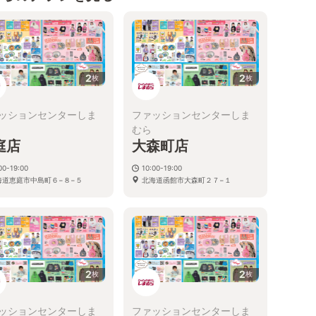
2
2
枚
枚
ッションセンターしま
ファッションセンターしま
むら
庭店
大森町店
00-19:00
10:00-19:00
海道恵庭市中島町６−８−５
北海道函館市大森町２７−１
2
2
枚
枚
ッションセンターしま
ファッションセンターしま