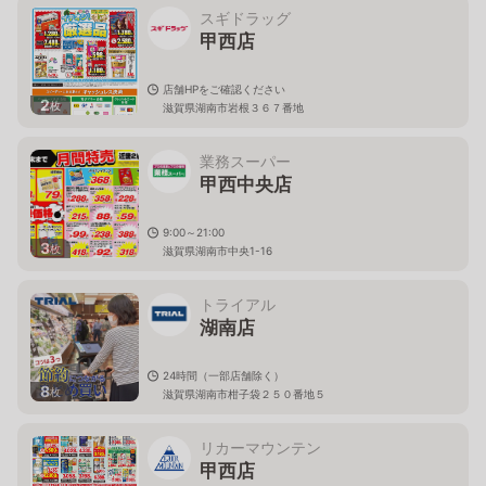
スギドラッグ
甲西店
店舗HPをご確認ください
2
枚
滋賀県湖南市岩根３６７番地
業務スーパー
甲西中央店
9:00～21:00
3
枚
滋賀県湖南市中央1-16
トライアル
湖南店
24時間（一部店舗除く）
8
枚
滋賀県湖南市柑子袋２５０番地５
リカーマウンテン
甲西店