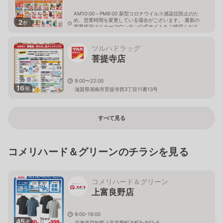
AM10:00～PM8:00 新型コロナウイルス感染症防止のた
め、営業時間を変更している場合がございます。 最新の
2
枚
営業状況はリカーマウンテン公式サイトをご確認くださ
い。
滋賀県湖南市吉永330-1
ツルハドラッグ
菩提寺店
9:00〜22:00
16
枚
滋賀県湖南市菩提寺西3丁目11番13号
すべて見る
コメリハード＆グリーンのチラシを見る
コメリハード＆グリーン
上富良野店
9:00-19:00
45
枚
北海道空知郡上富良野町大町5-942-5