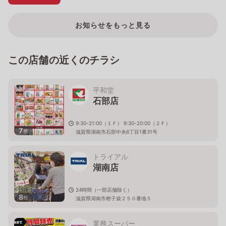
お知らせをもっと見る
この店舗の近くのチラシ
平和堂
石部店
9:30-21:00（１Ｆ） 9:30-20:00（２Ｆ）
7
枚
滋賀県湖南市石部中央6丁目1番31号
トライアル
湖南店
24時間（一部店舗除く）
8
枚
滋賀県湖南市柑子袋２５０番地５
業務スーパー